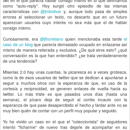
twit en el que parecía hablar consigo mismo en lo que definíamos
como "auto-reply". Hoy surgió otro episodio de las mismas
características con
@jmbolivar
y, aunque todo pasa de simples
errores al seleccionar un texto, no descarto que en un futuro
aparezcan usuarios cuyo interés no sea más que el de hablar
consigo mismo.
Curiosamente, era
@jlhortelano
quien mencionaba esta tarde
el
caso de un blog
que parecía demasiado ocupado en enlazarse así
mismo de manera reiterada y exclusiva. ¿De qué sirve esto? ¿qué
conversación es la que han entendido? ¿se trata verdaderamente
de una tendencia?
Miserias 2.0 hay unas cuantas, la picaresca es a veces grotesca,
como la de esos usuarios de twitter que se dedican a apuntarse a
seguir a muchos otros con la esperanza de que, en uso de la
cortesía y reciprocidad, se generen enlaces de vuelta hacia su
twitter. Lo más triste es que pasados unos días (hasta una
semana), el pícaro deja de seguir al cortés incauto con la
esperanza de que pase desapercibido el hecho y fardar ante no se
muy bien quién de contar con un perfil muy popular y seguido.
Yo he vivido un caso en el que el "coleccionista" de seguidores
intentó "ficharme" de nuevo tras dejarle de acompañar en su