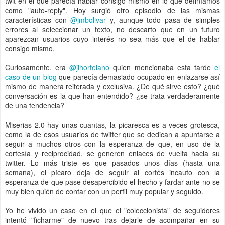
twit en el que parecía hablar consigo mismo en lo que definíamos
como "auto-reply". Hoy surgió otro episodio de las mismas
características con
@jmbolivar
y, aunque todo pasa de simples
errores al seleccionar un texto, no descarto que en un futuro
aparezcan usuarios cuyo interés no sea más que el de hablar
consigo mismo.
Curiosamente, era
@jlhortelano
quien mencionaba esta tarde
el
caso de un blog
que parecía demasiado ocupado en enlazarse así
mismo de manera reiterada y exclusiva. ¿De qué sirve esto? ¿qué
conversación es la que han entendido? ¿se trata verdaderamente
de una tendencia?
Miserias 2.0 hay unas cuantas, la picaresca es a veces grotesca,
como la de esos usuarios de twitter que se dedican a apuntarse a
seguir a muchos otros con la esperanza de que, en uso de la
cortesía y reciprocidad, se generen enlaces de vuelta hacia su
twitter. Lo más triste es que pasados unos días (hasta una
semana), el pícaro deja de seguir al cortés incauto con la
esperanza de que pase desapercibido el hecho y fardar ante no se
muy bien quién de contar con un perfil muy popular y seguido.
Yo he vivido un caso en el que el "coleccionista" de seguidores
intentó "ficharme" de nuevo tras dejarle de acompañar en su