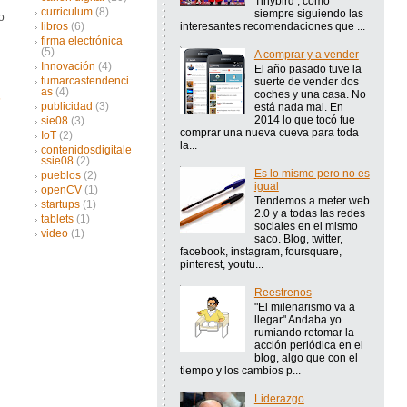
Tinybird , como
curriculum
(8)
siempre siguiendo las
o
interesantes recomendaciones que ...
libros
(6)
firma electrónica
(5)
A comprar y a vender
Innovación
(4)
El año pasado tuve la
tumarcastendenci
suerte de vender dos
as
(4)
coches y una casa. No
publicidad
(3)
está nada mal. En
2014 lo que tocó fue
sie08
(3)
comprar una nueva cueva para toda
IoT
(2)
la...
contenidosdigitale
ssie08
(2)
Es lo mismo pero no es
pueblos
(2)
igual
openCV
(1)
Tendemos a meter web
startups
(1)
2.0 y a todas las redes
tablets
(1)
sociales en el mismo
video
(1)
saco. Blog, twitter,
facebook, instagram, foursquare,
pinterest, youtu...
Reestrenos
"El milenarismo va a
llegar" Andaba yo
rumiando retomar la
acción periódica en el
blog, algo que con el
tiempo y los cambios p...
Liderazgo