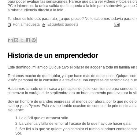
para poder evaluar las sensaciones. Parece que para ver videos y fotos es pr
PC e Internet es la única salida que le queda a la tele para sobrevivir, ya qu
a robar audiencia directa a la tele.
Tendremos tele-pc's para rato, ¿a que precio? No lo sabemos todavía para el c
Por jaimecuesta
Etiquetas:
gadgets
Historia de un emprendedor
Este domingo, mi amigo Quique tuvo el placer de acoger a toda mi familia en 
Teníamos mucho de que hablar, ya que hace más de dos meses, Quique, con la
visión personal de la consultoría a través de una empresa de servicios de nu
Habíamos cenado en mi casa a principios de julio, con tiempo para conocer lo
comenzar la vorágine de septiembre era un buen momento para evaluar la situac
Soy un hombre de grandes empresas, al menos por ahora, por lo que no dejo 
startup y las Pymes. Esta vez he tenido ocasión de conocer de primerísima ma
siguiente:
Lo difícil que es arrancar sólo
La valentía y falta de temor al fracaso de la que hay que hacer gala
Ser fiel a lo que se quiere y no cambiar el rumbo al primer contratiemp
Sol.