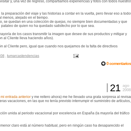
 visitar y, una vez de regreso, compartíamos experiencias y fotos con todos nuestro
a preparación del viaje y las historias a contar en la vuelta, pero llevar eso a todo
l menos, alejado en el tiempo.
mo, se quedan en una colección de quejas, no siempre bien documentadas y que
 pataleo de quien no ha quedado satisfecho por lo que sea.
ría de los casos transmitir la imagen que desee de sus productos y mitigar y
n al Cliente lleva haciendo años).
 al Cliente pero, igual que cuando nos quejamos de la falta de directivos
e08
,
tumarcastendencias
0 comentarios
21
ago
2008
 mi entrada anterior
y me reitero ahora) me he llevado una grata sorpresa al revisa
eras vacaciones, en las que no tenía previsto interrumpir el suministro de artículos,
ción unida al periodo vacacional por excelencia en España (la mayoría del tráfico
e, menor claro está al número habitual, pero en ningún caso ha desaparecido el