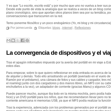
Y es que "Lo escrito, escrito está" y por mucho que uno no vuelva a leer sus
Desde este punto de vista la analogía que se realiza a veces de un blog como si
plano cronológico, sino que aportan otros planos bien sea por su temática, po
conversaciones que transcurren en la red.
Temo ponerme filosófico y un poco endogámico (Yo, mi blog y mi circustancia) 
Por jaimecuesta
Etiquetas:
blogs
,
internet
,
Reflexiones
La convergencia de dispositivos y el via
Tras el apagón informativo impuesto por la avería del portátil en mi viaje a E
estos días.
Para empezar, sobre lo que quiero reflexionar en esta entrada es acerca de l
de alquiler y demás. Todo ello arrastrando un portátil (averiado en el vuelo 
Ramón por el préstamo), una cámara de fotos y sus cables y cargador, tres 
el roaming) junto con dos cargadores y dos manos libres, un MP3 con su cable
enchufarlos a la vez), un adaptador de corriente (gracias Manu) y algunos CD
Puede parecer mucho, aunque iba todo en la misma mochila, pero podía haber s
hice) y un DVD portátil para los niños, que me recomendaron llevar pero no te
corriente americana ni memorias USB, ya que el MP3 podía realizar la funci
Tras la experiencia, aderezada con los problemas generados por el portátil a