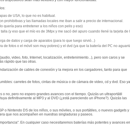
 dispositivos sean más flexibles y con mayor funcionalidad.
los:
apas de USA, lo que no es habitual.
 prohibitivas y las llamadas locales me iban a salir a precio de internacional.
(lo quería para entretener a los niños con pelis y eso)
talla (y eso que el mío es de 3Mpx y me sacó del apuro cuando llené la tarjeta de 
rga de datos y carga de aparatos (para lo que luego sirvió...)
a de fotos o el móvil son muy pobres) y el dvd (ya que la batería del PC no aguant
dio, video, foto, Internet, localización, entretenimiento...), pero son caros y se
s rápido que las otras.
standarización de cables de conexión y la mejora en los cargadores, tanto para que
mibles: carretes de fotos, cintas de música o de cámara de video, cd y dvd. Eso y
 o no, pero no espero grandes avances con el tiempo. Quizás un ultraportátil
stituya definitivamente al MP3 y al DVD (¿está pareciendo un iPhone?). Quizás las
SP o Nintendo DS de los niños, o sus móviles, o sus portátiles, o nuevos gadgets y
nera que nos acompañen en nuestras singladuras y paseos.
"importancia". En cualquier caso necesitaremos baterías más potentes y avances e