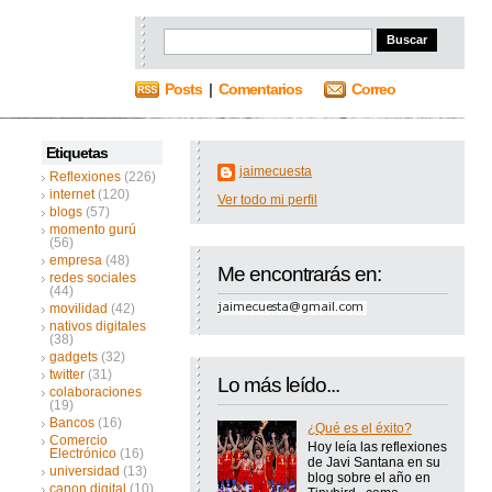
Posts
|
Comentarios
Correo
Etiquetas
jaimecuesta
Reflexiones
(226)
internet
(120)
Ver todo mi perfil
blogs
(57)
momento gurú
(56)
empresa
(48)
Me encontrarás en:
redes sociales
(44)
movilidad
(42)
nativos digitales
(38)
gadgets
(32)
twitter
(31)
Lo más leído...
colaboraciones
(19)
Bancos
(16)
¿Qué es el éxito?
Comercio
Hoy leía las reflexiones
Electrónico
(16)
de Javi Santana en su
universidad
(13)
blog sobre el año en
canon digital
(10)