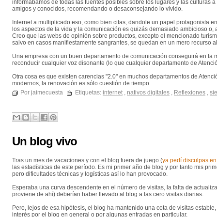
informábamos de todas las fuentes posibles sobre los lugares y las culturas a
amigos y conocidos, recomendando o desaconsejando lo vivido.
Internet a multiplicado eso, como bien citas, dandole un papel protagonista en l
los aspectos de la vida y la comunicación es quizás demasiado ambicioso o, a
Creo que las webs de opinión sobre productos, excepto el mencionado turis
salvo en casos manifiestamente sangrantes, se quedan en un mero recurso al
Una empresa con un buen departamento de comunicación conseguirá en la mayo
reconducir cualquier voz disonante (lo que cualquier departamento de Atenció
Otra cosa es que existen carencias "2.0" en muchos departamentos de Atención
modernos, la renovación es sólo cuestión de tiempo.
Por jaimecuesta
Etiquetas:
internet
,
nativos digitales
,
Reflexiones
,
si
Un blog vivo
Tras un mes de vacaciones y con el blog fuera de juego (
ya pedí disculpas en
las estadísticas de este período. Es mi primer año de blog y por tanto mis prim
pero dificultades técnicas y logísticas así lo han provocado.
Esperaba una curva descendente en el número de visitas, la falta de actualiza
proviene de ahí) deberían haber llevado al blog a las cero visitas diarias.
Pero, lejos de esa hipótesis, el blog ha mantenido una cota de visitas establ
interés por el blog en general o por algunas entradas en particular.