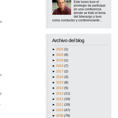
Este lunes tuve el
privilegio de participar
en una conferencia
donde se trató el tema
del liderazgo y tuvo
como conductor y conferenciante...
la
Archivo del blog
►
2025
(1)
►
2020
(6)
►
2019
(1)
►
2018
(7)
►
2017
(2)
as
►
2016
(3)
o
►
2015
(8)
►
2014
(5)
 y
►
2013
(11)
►
2012
(19)
e
►
2011
(18)
►
2010
(47)
►
2009
(76)