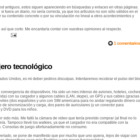
 post antiguos, estos siguen apareciendo en búsquedas y enlaces en otras páginas.
 fuera un diario, no sería correcta, ya que los artículos no son sólo válidos en el
r su contenido concreto o por su vinculación no lineal a otros acontecimientos y
así que corto. Me encantaría contar con vuestras opiniones al respecto.
1 comentarios
jero tecnológico
stados Unidos, es mi deber pediros disculpas. Intentaremos recobrar el pulso del bl
a convergencia de dispositivos. Ha sido un mes intenso de aviones, hoteles, coche
de ida) con su cargador y algunos cables (LAN, skype), un GPS y sus cables (gracias
móviles (dos españoles y uno con SIM americana para no andar regalando dinero c
 de sincronización y carga, dos pares de auriculares (y un conector para
 y DVD para los niños.
ido más. Me faltó la cámara de video que tenía previsto comprar (al final no lo
nía. Tampoco llevé los walkies, ya que el cargador no era compatible con la
ón. Consolas de juego afortunadamente no consumo.
veriado, se pone de manifiesto que por mucho que uno quiera, lejos de viajar con