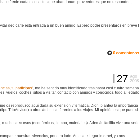
 hace frente cada día: socios que abandonan, proveedores que no responden,
itar dedicarle esta entrada a un buen amigo. Espero poder presentaros en breve 
0 comentarios
27
ago
2008
ncias, tu participas"
, me he sentido muy identificado tras pasar casi cuatro seman
s, vuelos, coches, sitios a visitar, contacto con amigos y conocidos, todo a llegad
 que os reproduzco aquí dada su extensión y temática. Dioni plantea la importancia
tipo TripAdvisor) a otros ámbitos diferentes a los viajes. Mi opinión es que pues si
 muchos recursos (económicos, tiempo, materiales). Además facilita vivir una seri
ompartir nuestras vivencias, por otro lado. Antes de llegar Internet, ya nos