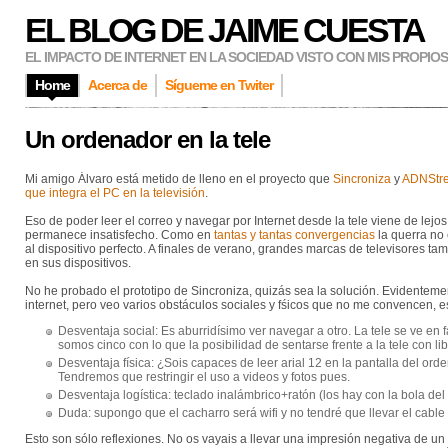
EL BLOG DE JAIME CUESTA
EL IMPACTO DE INTERNET EN LA SOCIEDAD VISTO CON MIS PROPIO
Home
Acerca de
Sígueme en Twiter
Un ordenador en la tele
Mi amigo Álvaro está metido de lleno en el proyecto que
Sincroniza
y
ADNStr
que integra el PC en la televisión
.
Eso de poder leer el correo y navegar por Internet desde la tele viene de lej
permanece insatisfecho. Como en
tantas y tantas convergencias
la querra no
al dispositivo perfecto. A finales de verano, grandes marcas de televisores t
en sus dispositivos.
No he probado el prototipo de Sincroniza, quizás sea la solución. Evidenteme
internet, pero veo varios obstáculos sociales y fśicos que no me convencen, e
Desventaja social: Es aburridísimo ver navegar a otro. La tele se ve en 
somos cinco con lo que la posibilidad de sentarse frente a la tele con l
Desventaja física: ¿Sois capaces de leer arial 12 en la pantalla del or
Tendremos que restringir el uso a videos y fotos pues.
Desventaja logística: teclado inalámbrico+ratón (los hay con la bola del
Duda: supongo que el cacharro será wifi y no tendré que llevar el cable 
Esto son sólo reflexiones. No os vayais a llevar una impresión negativa de u