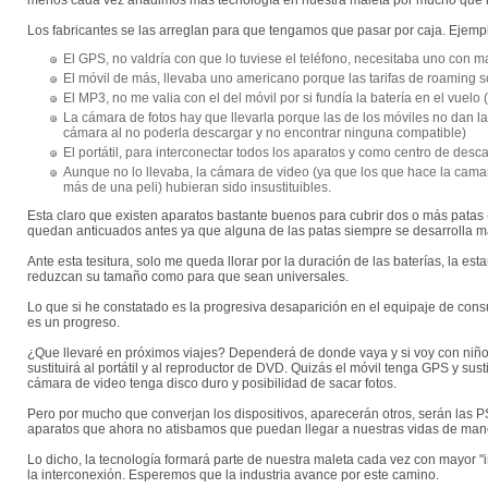
menos cada vez añadimos más tecnología en nuestra maleta por mucho que los
Los fabricantes se las arreglan para que tengamos que pasar por caja. Ejemp
El GPS, no valdría con que lo tuviese el teléfono, necesitaba uno con m
El móvil de más, llevaba uno americano porque las tarifas de roaming son
El MP3, no me valia con el del móvil por si fundía la batería en el vuelo 
La cámara de fotos hay que llevarla porque las de los móviles no dan la 
cámara al no poderla descargar y no encontrar ninguna compatible)
El portátil, para interconectar todos los aparatos y como centro de desca
Aunque no lo llevaba, la cámara de video (ya que los que hace la camar
más de una peli) hubieran sido insustituibles.
Esta claro que existen aparatos bastante buenos para cubrir dos o más patas (au
quedan anticuados antes ya que alguna de las patas siempre se desarrolla má
Ante esta tesitura, solo me queda llorar por la duración de las baterías, la e
reduzcan su tamaño como para que sean universales.
Lo que si he constatado es la progresiva desaparición en el equipaje de consu
es un progreso.
¿Que llevaré en próximos viajes? Dependerá de donde vaya y si voy con niños
sustituirá al portátil y al reproductor de DVD. Quizás el móvil tenga GPS y su
cámara de video tenga disco duro y posibilidad de sacar fotos.
Pero por mucho que converjan los dispositivos, aparecerán otros, serán las P
aparatos que ahora no atisbamos que puedan llegar a nuestras vidas de ma
Lo dicho, la tecnología formará parte de nuestra maleta cada vez con mayor 
la interconexión. Esperemos que la industria avance por este camino.