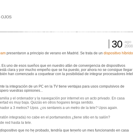
S OJOS
30
ago
2008
eam
presentaron a principio de verano en Madrid. Se trata de un
dispositivo híbrido
os. Es uno de esos sueños que en nuestro afán de convergencia de dispositivos
 está clara y por mucho empeño que se ha puesto, por ahora no se consigue llegar
ambién han comenzado a coquetear con la posibilidad de integrar procesadores Intel
nte la integración de un PC en la TV tiene ventajas para usos compulsivos de
spero vuestras opiniones...
familia y el ordenador y la navegación por internet es un acto privado. En casa
ibertad es muy baja. Quizás en otros hogares tenga sentido.
denador a 3 metros? Upss. ¿os sentareis a un metro de la tele? Upss again.
 ratón integrada) no cabe en el portamandos ¿tiene sitio en tu salón?
de red hasta la tele.
n dispositivo que no he probado, tendría que tenerlo un mes funcionando en casa