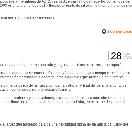
áctico (de ahí el interés de ADNStream). Además la huida hacia los contenidos del
e 2008 es el año en el que se ha llegado al punto de inflexión e internet ha empezad
aso del dispositivo de Sincroniza.
1 comentarios
28
ago
2008
su casa para charlar un buen rato y degustar los ricos manjares que preparó.
rga experiencia en consultoría, empezó a dar forma, ya a tiempo completo, a su
eva creación destinanda a dar respuesta a aquellos que buscan algo diferente.
s primeros pasos de la nueva compañía y ahora, al final del verano, a punto de
ión con la que afronta el desarrollo inicial.
de sorprenderme y, en ocasiones, envidiar todo lo que sucede alrededor de las
no la situación a la que se enfrenta un emprendedor, entre lo que destacaría lo
o, a la vez que hacemos gala de una flexibilidad digna de un artista del Circo del