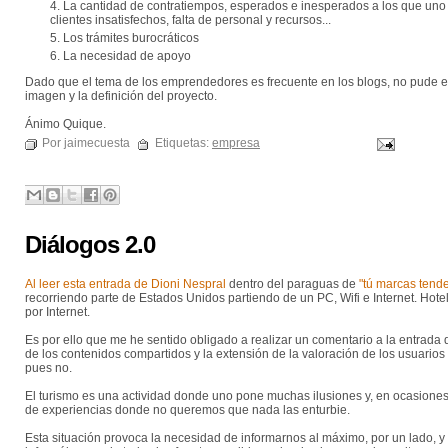
La cantidad de contratiempos, esperados e inesperados a los que uno
clientes insatisfechos, falta de personal y recursos...
Los trámites burocráticos
La necesidad de apoyo
Dado que el tema de los emprendedores es frecuente en los blogs, no pude ev
imagen y la definición del proyecto.
Ánimo Quique.
Por jaimecuesta
Etiquetas:
empresa
Diálogos 2.0
Al leer esta entrada de Dioni Nespral
dentro del paraguas de
"tú marcas tende
recorriendo parte de Estados Unidos partiendo de un PC, Wifi e Internet. Hotele
por Internet.
Es por ello que me he sentido obligado a realizar un comentario a la entrada
de los contenidos compartidos y la extensión de la valoración de los usuarios (
pues no.
El turismo es una actividad donde uno pone muchas ilusiones y, en ocasiones,
de experiencias donde no queremos que nada las enturbie.
Esta situación provoca la necesidad de informarnos al máximo, por un lado, y c