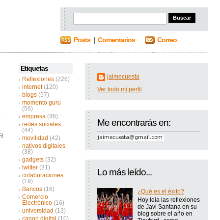
Posts
|
Comentarios
Correo
Etiquetas
jaimecuesta
Reflexiones
(226)
internet
(120)
Ver todo mi perfil
blogs
(57)
momento gurú
(56)
o
empresa
(48)
Me encontrarás en:
redes sociales
(44)
AR
movilidad
(42)
nativos digitales
(38)
gadgets
(32)
twitter
(31)
Lo más leído...
colaboraciones
(19)
Bancos
(16)
¿Qué es el éxito?
Comercio
Hoy leía las reflexiones
Electrónico
(16)
de Javi Santana en su
universidad
(13)
blog sobre el año en
canon digital
(10)