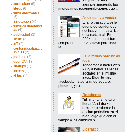
Tinybird , como
curriculum
(8)
siempre siguiendo las
interesantes recomendaciones que ...
libros
(6)
firma electrónica
(5)
A comprar y a vender
Innovación
(4)
El año pasado tuve la
tumarcastendenci
suerte de vender dos
as
(4)
coches y una casa. No
publicidad
(3)
está nada mal. En
2014 lo que tocó fue
sie08
(3)
comprar una nueva cueva para toda
IoT
(2)
la...
contenidosdigitale
ssie08
(2)
Es lo mismo pero no es
pueblos
(2)
igual
openCV
(1)
Tendemos a meter web
startups
(1)
2.0 y a todas las redes
tablets
(1)
sociales en el mismo
video
(1)
saco. Blog, twitter,
facebook, instagram, foursquare,
pinterest, youtu...
Reestrenos
"El milenarismo va a
llegar" Andaba yo
rumiando retomar la
acción periódica en el
blog, algo que con el
tiempo y los cambios p...
Liderazgo