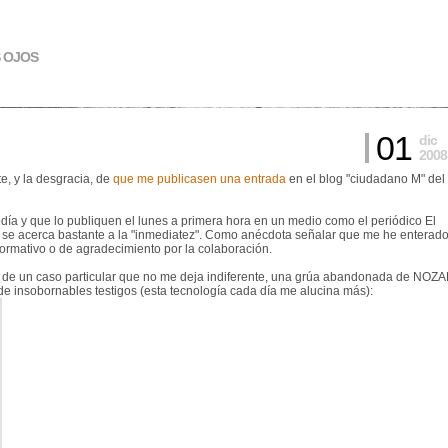
S OJOS
01
dic
2008
te, y la desgracia, de
que me publicasen una entrada
en el blog "ciudadano M" del
odía y que lo publiquen el lunes a primera hora en un medio como el periódico El
) se acerca bastante a la "inmediatez". Como anécdota señalar que me he enterad
ormativo o de agradecimiento por la colaboración.
lo de un caso particular que no me deja indiferente, una grúa abandonada de NOZ
de insobornables testigos (esta tecnología cada día me alucina más):