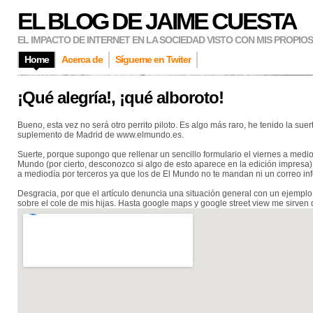
EL BLOG DE JAIME CUESTA
EL IMPACTO DE INTERNET EN LA SOCIEDAD VISTO CON MIS PROPIO
Home
Acerca de
Sígueme en Twiter
¡Qué alegría!, ¡qué alboroto!
Bueno, esta vez no será otro perrito piloto. Es algo más raro, he tenido la suer
suplemento de Madrid de www.elmundo.es.
Suerte, porque supongo que rellenar un sencillo formulario el viernes a medi
Mundo (por cierto, desconozco si algo de esto aparece en la edición impresa
a mediodía por terceros ya que los de El Mundo no te mandan ni un correo inf
Desgracia, por que el artículo denuncia una situación general con un ejemp
sobre el cole de mis hijas. Hasta google maps y google street view me sirven 