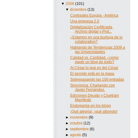
▼
2008
(101)
▼
diciembre
(13)
Contrastes Europa - América
Una empresa 2.0
Digitalización Certificada,
Archivo digital y Prot...
¿Estamos en una burbuja de lo
colaborativo?
Hablando de Tendencias 2009 a
las Universidades
Calidad vs. Cantidad. ¿como
medir un blog de éxito?
Al César lo que es del César
El secreto está en la masa
Sobrepasando las 100 entradas
Sincroniza. Charlando con
Javier Fernández.
Ediciones Deusto y Cluetrain
Manifesto
Endogamia en los blogs
¡Qué alegría!, ¡qué alboroto!
►
noviembre
(9)
►
octubre
(12)
►
septiembre
(6)
►
agosto
(5)