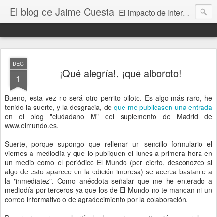
El blog de Jaime Cuesta
El impacto de Internet en la sociedad visto con mis propios ojos
DEC
¡Qué alegría!, ¡qué alboroto!
1
Bueno, esta vez no será otro perrito piloto. Es algo más raro, he
tenido la suerte, y la desgracia, de
que me publicasen una entrada
en el blog "ciudadano M" del suplemento de Madrid de
www.elmundo.es.
Suerte, porque supongo que rellenar un sencillo formulario el
viernes a mediodía y que lo publiquen el lunes a primera hora en
un medio como el periódico El Mundo (por cierto, desconozco si
algo de esto aparece en la edición impresa) se acerca bastante a
la "inmediatez". Como anécdota señalar que me he enterado a
mediodía por terceros ya que los de El Mundo no te mandan ni un
correo informativo o de agradecimiento por la colaboración.