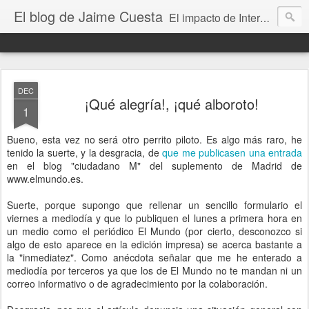
El blog de Jaime Cuesta
El impacto de Internet en la sociedad visto con mis propios ojos
DEC
¡Qué alegría!, ¡qué alboroto!
1
Bueno, esta vez no será otro perrito piloto. Es algo más raro, he
tenido la suerte, y la desgracia, de
que me publicasen una entrada
en el blog "ciudadano M" del suplemento de Madrid de
www.elmundo.es.
Suerte, porque supongo que rellenar un sencillo formulario el
viernes a mediodía y que lo publiquen el lunes a primera hora en
un medio como el periódico El Mundo (por cierto, desconozco si
algo de esto aparece en la edición impresa) se acerca bastante a
la "inmediatez". Como anécdota señalar que me he enterado a
mediodía por terceros ya que los de El Mundo no te mandan ni un
correo informativo o de agradecimiento por la colaboración.