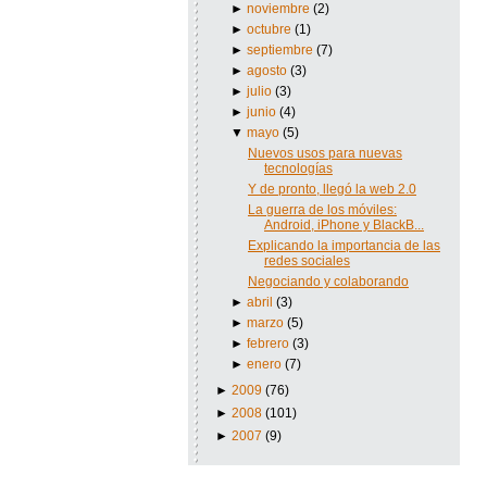
►
noviembre
(2)
►
octubre
(1)
►
septiembre
(7)
►
agosto
(3)
►
julio
(3)
►
junio
(4)
▼
mayo
(5)
Nuevos usos para nuevas
tecnologías
Y de pronto, llegó la web 2.0
La guerra de los móviles:
Android, iPhone y BlackB...
Explicando la importancia de las
redes sociales
Negociando y colaborando
►
abril
(3)
►
marzo
(5)
►
febrero
(3)
►
enero
(7)
►
2009
(76)
►
2008
(101)
►
2007
(9)