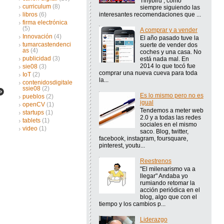
Tinybird , como
curriculum
(8)
siempre siguiendo las
interesantes recomendaciones que ...
libros
(6)
firma electrónica
(5)
A comprar y a vender
Innovación
(4)
El año pasado tuve la
tumarcastendenci
suerte de vender dos
as
(4)
coches y una casa. No
publicidad
(3)
está nada mal. En
2014 lo que tocó fue
sie08
(3)
comprar una nueva cueva para toda
IoT
(2)
la...
contenidosdigitale
ssie08
(2)
Es lo mismo pero no es
pueblos
(2)
igual
openCV
(1)
Tendemos a meter web
startups
(1)
2.0 y a todas las redes
tablets
(1)
sociales en el mismo
video
(1)
saco. Blog, twitter,
facebook, instagram, foursquare,
pinterest, youtu...
Reestrenos
"El milenarismo va a
llegar" Andaba yo
rumiando retomar la
acción periódica en el
blog, algo que con el
tiempo y los cambios p...
Liderazgo