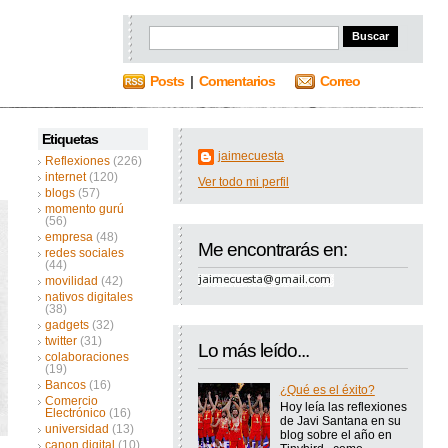
Posts
|
Comentarios
Correo
Etiquetas
jaimecuesta
Reflexiones
(226)
internet
(120)
Ver todo mi perfil
blogs
(57)
momento gurú
(56)
empresa
(48)
Me encontrarás en:
redes sociales
(44)
movilidad
(42)
nativos digitales
(38)
gadgets
(32)
twitter
(31)
Lo más leído...
colaboraciones
(19)
Bancos
(16)
¿Qué es el éxito?
Comercio
Hoy leía las reflexiones
Electrónico
(16)
de Javi Santana en su
universidad
(13)
blog sobre el año en
canon digital
(10)