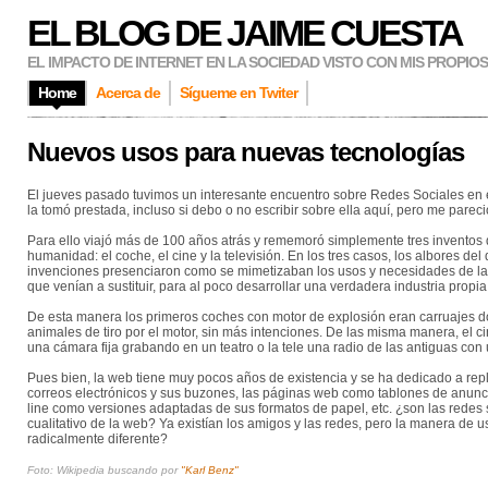
EL BLOG DE JAIME CUESTA
EL IMPACTO DE INTERNET EN LA SOCIEDAD VISTO CON MIS PROPIO
Home
Acerca de
Sígueme en Twiter
Nuevos usos para nuevas tecnologías
El jueves pasado tuvimos un interesante encuentro sobre Redes Sociales en 
la tomó prestada, incluso si debo o no escribir sobre ella aquí, pero me pare
Para ello viajó más de 100 años atrás y rememoró simplemente tres inventos
humanidad: el coche, el cine y la televisión. En los tres casos, los albores del 
invenciones presenciaron como se mimetizaban los usos y necesidades de las
que venían a sustituir, para al poco desarrollar una verdadera industria propia
De esta manera los primeros coches con motor de explosión eran carruajes do
animales de tiro por el motor, sin más intenciones. De las misma manera, el 
una cámara fija grabando en un teatro o la tele una radio de las antiguas con 
Pues bien, la web tiene muy pocos años de existencia y se ha dedicado a replic
correos electrónicos y sus buzones, las páginas web como tablones de anunci
line como versiones adaptadas de sus formatos de papel, etc. ¿son las redes s
cualitativo de la web? Ya existían los amigos y las redes, pero la manera de u
radicalmente diferente?
Foto: Wikipedia buscando por
"Karl Benz"