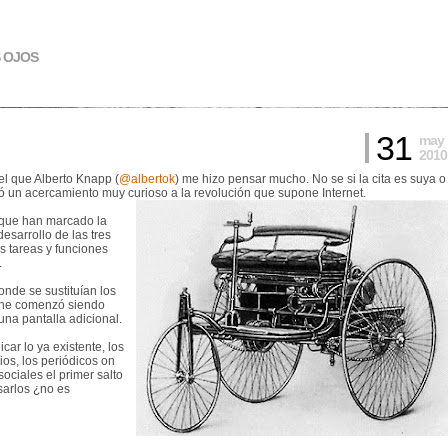
S OJOS
31
may
2010
el que Alberto Knapp (
@albertok
) me hizo pensar mucho. No se si la cita es suya o
ció un acercamiento muy curioso a la revolución que supone Internet.
 que han marcado la
desarrollo de las tres
 tareas y funciones
.
nde se sustituían los
cine comenzó siendo
una pantalla adicional.
ar lo ya existente, los
os, los periódicos on
ociales el primer salto
sarlos ¿no es