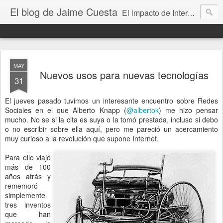
El blog de Jaime Cuesta
El impacto de Internet en la sociedad visto con mis propios ojos
MAY
Nuevos usos para nuevas tecnologías
31
El jueves pasado tuvimos un interesante encuentro sobre Redes
Sociales en el que Alberto Knapp (
@albertok
) me hizo pensar
mucho. No se si la cita es suya o la tomó prestada, incluso si debo
o no escribir sobre ella aquí, pero me pareció un acercamiento
muy curioso a la revolución que supone Internet.
Para ello viajó
más de 100
años atrás y
rememoró
simplemente
tres inventos
que han