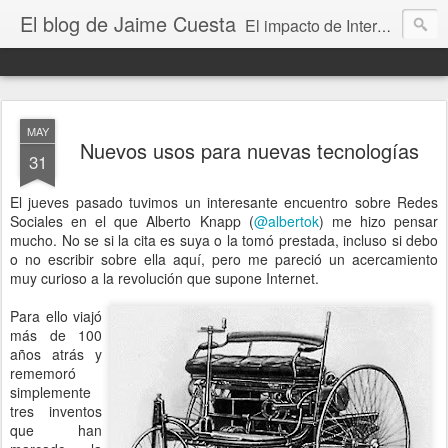
El blog de Jaime Cuesta
El impacto de Internet en la sociedad visto con mis propios ojos
MAY
Nuevos usos para nuevas tecnologías
31
El jueves pasado tuvimos un interesante encuentro sobre Redes
Sociales en el que Alberto Knapp (
@albertok
) me hizo pensar
mucho. No se si la cita es suya o la tomó prestada, incluso si debo
o no escribir sobre ella aquí, pero me pareció un acercamiento
muy curioso a la revolución que supone Internet.
Para ello viajó
más de 100
años atrás y
rememoró
simplemente
tres inventos
que han