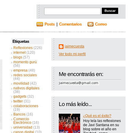
Posts
|
Comentarios
Correo
Etiquetas
jaimecuesta
Reflexiones
(226)
internet
(120)
Ver todo mi perfil
blogs
(57)
momento gurú
(56)
empresa
(48)
Me encontrarás en:
redes sociales
(44)
movilidad
(42)
nativos digitales
(38)
gadgets
(32)
twitter
(31)
Lo más leído...
colaboraciones
(19)
Bancos
(16)
¿Qué es el éxito?
Comercio
Hoy leía las reflexiones
Electrónico
(16)
de Javi Santana en su
universidad
(13)
blog sobre el año en
canon digital
(10)