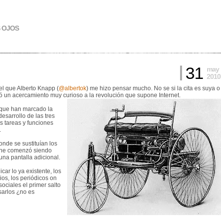
S OJOS
31
may
2010
el que Alberto Knapp (
@albertok
) me hizo pensar mucho. No se si la cita es suya o
ció un acercamiento muy curioso a la revolución que supone Internet.
 que han marcado la
desarrollo de las tres
 tareas y funciones
.
nde se sustituían los
cine comenzó siendo
una pantalla adicional.
ar lo ya existente, los
os, los periódicos on
ociales el primer salto
sarlos ¿no es