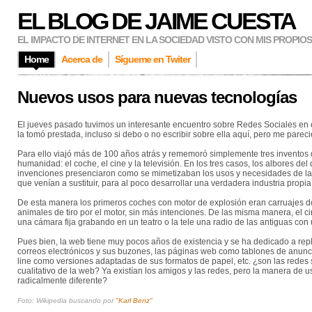
EL BLOG DE JAIME CUESTA
EL IMPACTO DE INTERNET EN LA SOCIEDAD VISTO CON MIS PROPIO
Home
Acerca de
Sígueme en Twiter
Nuevos usos para nuevas tecnologías
El jueves pasado tuvimos un interesante encuentro sobre Redes Sociales en 
la tomó prestada, incluso si debo o no escribir sobre ella aquí, pero me pare
Para ello viajó más de 100 años atrás y rememoró simplemente tres inventos
humanidad: el coche, el cine y la televisión. En los tres casos, los albores del 
invenciones presenciaron como se mimetizaban los usos y necesidades de las
que venían a sustituir, para al poco desarrollar una verdadera industria propia
De esta manera los primeros coches con motor de explosión eran carruajes do
animales de tiro por el motor, sin más intenciones. De las misma manera, el 
una cámara fija grabando en un teatro o la tele una radio de las antiguas con 
Pues bien, la web tiene muy pocos años de existencia y se ha dedicado a replic
correos electrónicos y sus buzones, las páginas web como tablones de anunci
line como versiones adaptadas de sus formatos de papel, etc. ¿son las redes s
cualitativo de la web? Ya existían los amigos y las redes, pero la manera de u
radicalmente diferente?
Foto: Wikipedia buscando por
"Karl Benz"