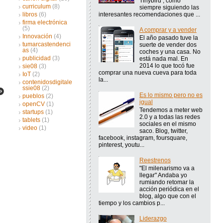
Tinybird , como
curriculum
(8)
siempre siguiendo las
interesantes recomendaciones que ...
libros
(6)
firma electrónica
(5)
A comprar y a vender
Innovación
(4)
El año pasado tuve la
tumarcastendenci
suerte de vender dos
as
(4)
coches y una casa. No
publicidad
(3)
está nada mal. En
2014 lo que tocó fue
sie08
(3)
comprar una nueva cueva para toda
IoT
(2)
la...
contenidosdigitale
ssie08
(2)
Es lo mismo pero no es
pueblos
(2)
igual
openCV
(1)
Tendemos a meter web
startups
(1)
2.0 y a todas las redes
tablets
(1)
sociales en el mismo
video
(1)
saco. Blog, twitter,
facebook, instagram, foursquare,
pinterest, youtu...
Reestrenos
"El milenarismo va a
llegar" Andaba yo
rumiando retomar la
acción periódica en el
blog, algo que con el
tiempo y los cambios p...
Liderazgo