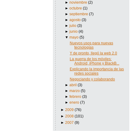
►
noviembre
(2)
►
octubre
(1)
►
septiembre
(7)
►
agosto
(3)
►
julio
(3)
►
junio
(4)
▼
mayo
(5)
Nuevos usos para nuevas
tecnologías
Y de pronto, llegó la web 2.0
La guerra de los móviles:
Android, iPhone y BlackB...
Explicando la importancia de las
redes sociales
Negociando y colaborando
►
abril
(3)
►
marzo
(5)
►
febrero
(3)
►
enero
(7)
►
2009
(76)
►
2008
(101)
►
2007
(9)