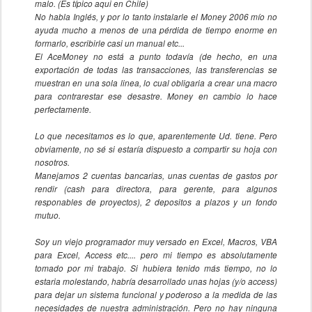
malo. (Es típico aqui en Chile)
No habla Inglés, y por lo tanto instalarle el Money 2006 mío no
ayuda mucho a menos de una pérdida de tiempo enorme en
formarlo, escribirle casi un manual etc...
El AceMoney no está a punto todavía (de hecho, en una
exportación de todas las transacciones, las transferencias se
muestran en una sola linea, lo cual obligaria a crear una macro
para contrarestar ese desastre. Money en cambio lo hace
perfectamente.
Lo que necesitamos es lo que, aparentemente Ud. tiene. Pero
obviamente, no sé si estaría dispuesto a compartir su hoja con
nosotros.
Manejamos 2 cuentas bancarias, unas cuentas de gastos por
rendir (cash para directora, para gerente, para algunos
responables de proyectos), 2 depositos a plazos y un fondo
mutuo.
Soy un viejo programador muy versado en Excel, Macros, VBA
para Excel, Access etc.... pero mi tiempo es absolutamente
tomado por mi trabajo. Si hubiera tenido más tiempo, no lo
estaria molestando, habría desarrollado unas hojas (y/o access)
para dejar un sistema funcional y poderoso a la medida de las
necesidades de nuestra administración. Pero no hay ninguna