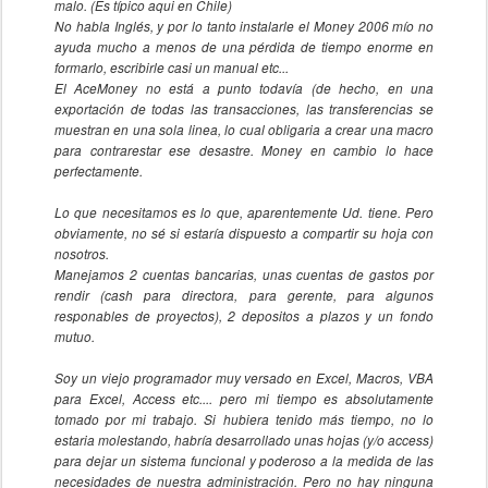
malo. (Es típico aqui en Chile)
No habla Inglés, y por lo tanto instalarle el Money 2006 mío no
ayuda mucho a menos de una pérdida de tiempo enorme en
formarlo, escribirle casi un manual etc...
El AceMoney no está a punto todavía (de hecho, en una
exportación de todas las transacciones, las transferencias se
muestran en una sola linea, lo cual obligaria a crear una macro
para contrarestar ese desastre. Money en cambio lo hace
perfectamente.
Lo que necesitamos es lo que, aparentemente Ud. tiene. Pero
obviamente, no sé si estaría dispuesto a compartir su hoja con
nosotros.
Manejamos 2 cuentas bancarias, unas cuentas de gastos por
rendir (cash para directora, para gerente, para algunos
responables de proyectos), 2 depositos a plazos y un fondo
mutuo.
Soy un viejo programador muy versado en Excel, Macros, VBA
para Excel, Access etc.... pero mi tiempo es absolutamente
tomado por mi trabajo. Si hubiera tenido más tiempo, no lo
estaria molestando, habría desarrollado unas hojas (y/o access)
para dejar un sistema funcional y poderoso a la medida de las
necesidades de nuestra administración. Pero no hay ninguna