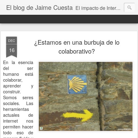
El blog de Jaime Cuesta
El impacto de Internet en la sociedad visto con mis propios ojos
¿Estamos en una burbuja de lo
DEC
16
colaborativo?
En la esencia
del ser
humano está
colaborar,
aprender y
construir.
Somos seres
sociales. Las
herramientas
actuales de
internet nos
permiten hacer
todo eso de