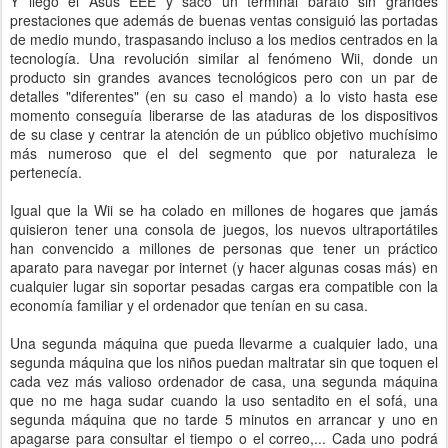
Y llegó el Asus EEE y sacó un terminal barato sin grandes
prestaciones que además de buenas ventas consiguió las portadas
de medio mundo, traspasando incluso a los medios centrados en la
tecnología. Una revolución similar al fenómeno Wii, donde un
producto sin grandes avances tecnológicos pero con un par de
detalles "diferentes" (en su caso el mando) a lo visto hasta ese
momento conseguía liberarse de las ataduras de los dispositivos
de su clase y centrar la atención de un público objetivo muchísimo
más numeroso que el del segmento que por naturaleza le
pertenecía.
Igual que la Wii se ha colado en millones de hogares que jamás
quisieron tener una consola de juegos, los nuevos ultraportátiles
han convencido a millones de personas que tener un práctico
aparato para navegar por internet (y hacer algunas cosas más) en
cualquier lugar sin soportar pesadas cargas era compatible con la
economía familiar y el ordenador que tenían en su casa.
Una segunda máquina que pueda llevarme a cualquier lado, una
segunda máquina que los niños puedan maltratar sin que toquen el
cada vez más valioso ordenador de casa, una segunda máquina
que no me haga sudar cuando la uso sentadito en el sofá, una
segunda máquina que no tarde 5 minutos en arrancar y uno en
apagarse para consultar el tiempo o el correo,... Cada uno podrá