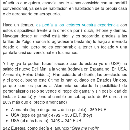
añadir lo que quiera, especialmente si has convivido con un portátil
convencional, ya sea de habitación en habitación de tu propia casa
o de aeropuerto en aeropuerto.
Hace un tiempo,
os pedía a los lectores vuestra experiencia
con
estos dispositivos frente a la ofrecida por iTouch, iPhone y demás.
Navegar desde un móvil está bien y es socorrido, gracias a las
tarifas de Yoigo (nunca lo agradeceré bastante) lo hago a menudo
desde el mío, pero no es comparable a tener un teclado y una
pantalla casi convencional en tus manos.
Y hoy (ya lo podían haber sacado cuando estaba yo en USA) ha
salido el nuevo Dell Mini a la venta (todavía en España no. En USA,
Alemania, Reino Unido...). Han cuidado el diseño, las prestaciones
y el precio, bueno este último lo han cuidado en Estados Unidos,
porque con los portes a Alemania se pierde la posibilidad de
personalizarlo (solo se vende el "tope de gama" y sin posibilidad de
instalar Ubuntu) y tiene al cambio un sobreprecio de 66 euros (un
20% más que el precio americano)
Alemania (tope de gama = único posible) : 369 EUR
USA (tope de gama): 479$ = 333 EUR (hoy)
USA (el más barato): 349$ = 242 EUR
242 Euretes. como decía el anuncio "
Give me two!!!
"