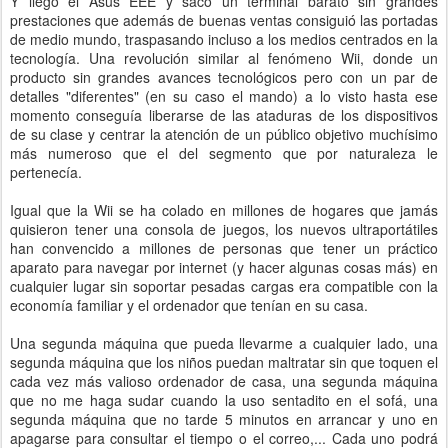
Y llegó el Asus EEE y sacó un terminal barato sin grandes
prestaciones que además de buenas ventas consiguió las portadas
de medio mundo, traspasando incluso a los medios centrados en la
tecnología. Una revolución similar al fenómeno Wii, donde un
producto sin grandes avances tecnológicos pero con un par de
detalles "diferentes" (en su caso el mando) a lo visto hasta ese
momento conseguía liberarse de las ataduras de los dispositivos
de su clase y centrar la atención de un público objetivo muchísimo
más numeroso que el del segmento que por naturaleza le
pertenecía.
Igual que la Wii se ha colado en millones de hogares que jamás
quisieron tener una consola de juegos, los nuevos ultraportátiles
han convencido a millones de personas que tener un práctico
aparato para navegar por internet (y hacer algunas cosas más) en
cualquier lugar sin soportar pesadas cargas era compatible con la
economía familiar y el ordenador que tenían en su casa.
Una segunda máquina que pueda llevarme a cualquier lado, una
segunda máquina que los niños puedan maltratar sin que toquen el
cada vez más valioso ordenador de casa, una segunda máquina
que no me haga sudar cuando la uso sentadito en el sofá, una
segunda máquina que no tarde 5 minutos en arrancar y uno en
apagarse para consultar el tiempo o el correo,... Cada uno podrá