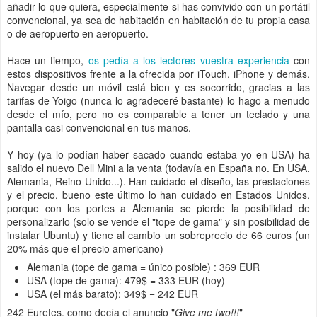
añadir lo que quiera, especialmente si has convivido con un portátil
convencional, ya sea de habitación en habitación de tu propia casa
o de aeropuerto en aeropuerto.
Hace un tiempo,
os pedía a los lectores vuestra experiencia
con
estos dispositivos frente a la ofrecida por iTouch, iPhone y demás.
Navegar desde un móvil está bien y es socorrido, gracias a las
tarifas de Yoigo (nunca lo agradeceré bastante) lo hago a menudo
desde el mío, pero no es comparable a tener un teclado y una
pantalla casi convencional en tus manos.
Y hoy (ya lo podían haber sacado cuando estaba yo en USA) ha
salido el nuevo Dell Mini a la venta (todavía en España no. En USA,
Alemania, Reino Unido...). Han cuidado el diseño, las prestaciones
y el precio, bueno este último lo han cuidado en Estados Unidos,
porque con los portes a Alemania se pierde la posibilidad de
personalizarlo (solo se vende el "tope de gama" y sin posibilidad de
instalar Ubuntu) y tiene al cambio un sobreprecio de 66 euros (un
20% más que el precio americano)
Alemania (tope de gama = único posible) : 369 EUR
USA (tope de gama): 479$ = 333 EUR (hoy)
USA (el más barato): 349$ = 242 EUR
242 Euretes. como decía el anuncio "
Give me two!!!
"