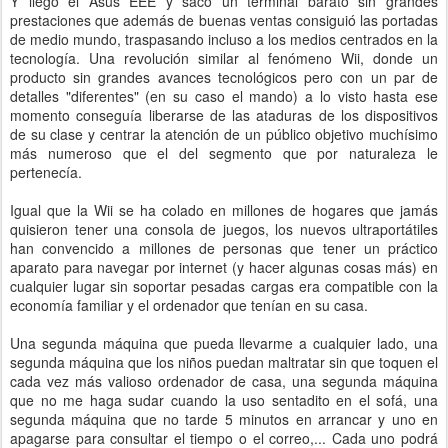
Y llegó el Asus EEE y sacó un terminal barato sin grandes
prestaciones que además de buenas ventas consiguió las portadas
de medio mundo, traspasando incluso a los medios centrados en la
tecnología. Una revolución similar al fenómeno Wii, donde un
producto sin grandes avances tecnológicos pero con un par de
detalles "diferentes" (en su caso el mando) a lo visto hasta ese
momento conseguía liberarse de las ataduras de los dispositivos
de su clase y centrar la atención de un público objetivo muchísimo
más numeroso que el del segmento que por naturaleza le
pertenecía.
Igual que la Wii se ha colado en millones de hogares que jamás
quisieron tener una consola de juegos, los nuevos ultraportátiles
han convencido a millones de personas que tener un práctico
aparato para navegar por internet (y hacer algunas cosas más) en
cualquier lugar sin soportar pesadas cargas era compatible con la
economía familiar y el ordenador que tenían en su casa.
Una segunda máquina que pueda llevarme a cualquier lado, una
segunda máquina que los niños puedan maltratar sin que toquen el
cada vez más valioso ordenador de casa, una segunda máquina
que no me haga sudar cuando la uso sentadito en el sofá, una
segunda máquina que no tarde 5 minutos en arrancar y uno en
apagarse para consultar el tiempo o el correo,... Cada uno podrá