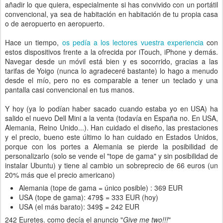
añadir lo que quiera, especialmente si has convivido con un portátil
convencional, ya sea de habitación en habitación de tu propia casa
o de aeropuerto en aeropuerto.
Hace un tiempo,
os pedía a los lectores vuestra experiencia
con
estos dispositivos frente a la ofrecida por iTouch, iPhone y demás.
Navegar desde un móvil está bien y es socorrido, gracias a las
tarifas de Yoigo (nunca lo agradeceré bastante) lo hago a menudo
desde el mío, pero no es comparable a tener un teclado y una
pantalla casi convencional en tus manos.
Y hoy (ya lo podían haber sacado cuando estaba yo en USA) ha
salido el nuevo Dell Mini a la venta (todavía en España no. En USA,
Alemania, Reino Unido...). Han cuidado el diseño, las prestaciones
y el precio, bueno este último lo han cuidado en Estados Unidos,
porque con los portes a Alemania se pierde la posibilidad de
personalizarlo (solo se vende el "tope de gama" y sin posibilidad de
instalar Ubuntu) y tiene al cambio un sobreprecio de 66 euros (un
20% más que el precio americano)
Alemania (tope de gama = único posible) : 369 EUR
USA (tope de gama): 479$ = 333 EUR (hoy)
USA (el más barato): 349$ = 242 EUR
242 Euretes. como decía el anuncio "
Give me two!!!
"