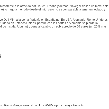
tivos frente a la ofrecida por iTouch, iPhone y demás. Navegar desde un móvil está
ante) lo hago a menudo desde el mío, pero no es comparable a tener un teclado y
o Dell Mini a la venta (todavía en España no. En USA, Alemania, Reino Unido...).
n cuidado en Estados Unidos, porque con los portes a Alemania se pierde la
dad de instalar Ubuntu) y tiene al cambio un sobreprecio de 66 euros (un 20% más
 y el Kira de Airis, además del eeePC de ASUS, a precios muy interesantes.