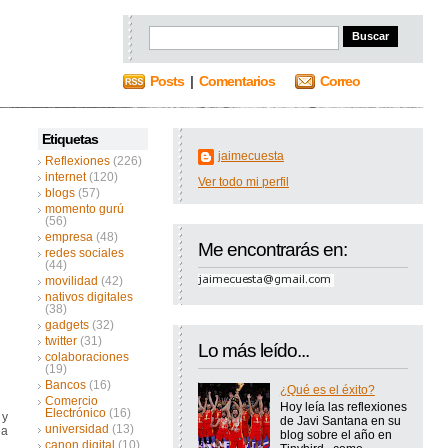
Posts
|
Comentarios
Correo
Etiquetas
jaimecuesta
Reflexiones
(226)
internet
(120)
Ver todo mi perfil
blogs
(57)
momento gurú
(56)
empresa
(48)
Me encontrarás en:
redes sociales
(44)
movilidad
(42)
nativos digitales
(38)
gadgets
(32)
twitter
(31)
Lo más leído...
colaboraciones
(19)
Bancos
(16)
¿Qué es el éxito?
Comercio
Hoy leía las reflexiones
Electrónico
(16)
 y
de Javi Santana en su
universidad
(13)
ea
blog sobre el año en
canon digital
(10)