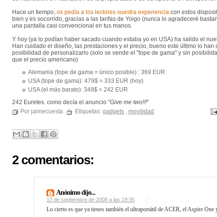
Hace un tiempo,
os pedía a los lectores vuestra experiencia
con estos disposi
bien y es socorrido, gracias a las tarifas de Yoigo (nunca lo agradeceré bast
una pantalla casi convencional en tus manos.
Y hoy (ya lo podían haber sacado cuando estaba yo en USA) ha salido el nuev
Han cuidado el diseño, las prestaciones y el precio, bueno este último lo ha
posibilidad de personalizarlo (solo se vende el "tope de gama" y sin posibili
que el precio americano)
Alemania (tope de gama = único posible) : 369 EUR
USA (tope de gama): 479$ = 333 EUR (hoy)
USA (el más barato): 349$ = 242 EUR
242 Euretes. como decía el anuncio "
Give me two!!!
"
Por jaimecuesta
Etiquetas:
gadgets
,
movilidad
2 comentarios:
Anónimo dijo...
13 de septiembre de 2008 a las 19:35
Lo cierto es que ya tienes también el ultraportátil de ACER, el Aspire One