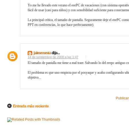
Yo me he llevado este verano el eeePC de vacaciones (con sistema operati
fácil de usar (casi para niños) y con sensibilidad suficiente para conectarm
La principal crítica, el tamaño de pantalla. Seguramente deje el eeePC com
PPT en conferencias, lo que hace perfectamente).
jaimecuesta
dijo...
14 de septiembre de 2008 a las 1:47
El tamaño de pantalla me tiene a mal traer. Salvando lo del eeepc antiguo c
El problema es que uno empieza por el posyaque y acaba configurando ultra
objetivo...
Publicar
Entrada más reciente