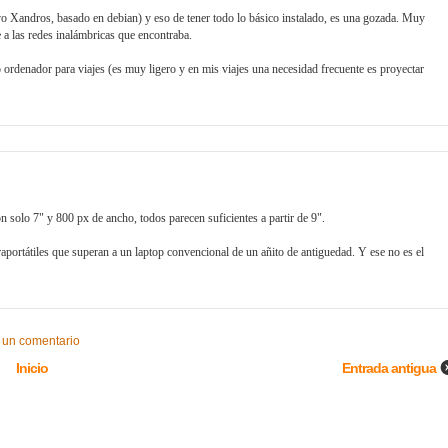
vo Xandros, basado en debian) y eso de tener todo lo básico instalado, es una gozada. Muy
e a las redes inalámbricas que encontraba.
o ordenador para viajes (es muy ligero y en mis viajes una necesidad frecuente es proyectar
on solo 7" y 800 px de ancho, todos parecen suficientes a partir de 9".
portátiles que superan a un laptop convencional de un añito de antiguedad. Y ese no es el
 un comentario
Inicio
Entrada antigua