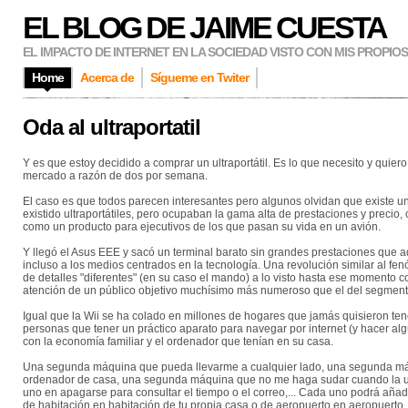
EL BLOG DE JAIME CUESTA
EL IMPACTO DE INTERNET EN LA SOCIEDAD VISTO CON MIS PROPIO
Home
Acerca de
Sígueme en Twiter
Oda al ultraportatil
Y es que estoy decidido a comprar un ultraportátil. Es lo que necesito y qui
mercado a razón de dos por semana.
El caso es que todos parecen interesantes pero algunos olvidan que existe un
existido ultraportátiles, pero ocupaban la gama alta de prestaciones y preci
como un producto para ejecutivos de los que pasan su vida en un avión.
Y llegó el Asus EEE y sacó un terminal barato sin grandes prestaciones qu
incluso a los medios centrados en la tecnología. Una revolución similar al 
de detalles "diferentes" (en su caso el mando) a lo visto hasta ese momento co
atención de un público objetivo muchísimo más numeroso que el del segmento
Igual que la Wii se ha colado en millones de hogares que jamás quisieron ten
personas que tener un práctico aparato para navegar por internet (y hacer al
con la economía familiar y el ordenador que tenían en su casa.
Una segunda máquina que pueda llevarme a cualquier lado, una segunda máqu
ordenador de casa, una segunda máquina que no me haga sudar cuando la uso
uno en apagarse para consultar el tiempo o el correo,... Cada uno podrá añadi
de habitación en habitación de tu propia casa o de aeropuerto en aeropuerto.