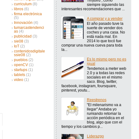
Tinybird , como
curriculum
(8)
siempre siguiendo las
interesantes recomendaciones que ...
libros
(6)
firma electrónica
(5)
A comprar y a vender
Innovación
(4)
El año pasado tuve la
tumarcastendenci
suerte de vender dos
as
(4)
coches y una casa. No
publicidad
(3)
está nada mal. En
2014 lo que tocó fue
sie08
(3)
comprar una nueva cueva para toda
IoT
(2)
la...
contenidosdigitale
ssie08
(2)
Es lo mismo pero no es
pueblos
(2)
igual
openCV
(1)
Tendemos a meter web
startups
(1)
2.0 y a todas las redes
tablets
(1)
sociales en el mismo
video
(1)
saco. Blog, twitter,
facebook, instagram, foursquare,
pinterest, youtu...
Reestrenos
"El milenarismo va a
llegar" Andaba yo
rumiando retomar la
acción periódica en el
blog, algo que con el
tiempo y los cambios p...
Liderazgo