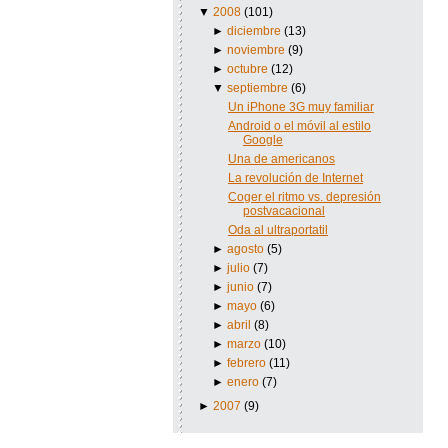
▼
2008
(101)
►
diciembre
(13)
►
noviembre
(9)
►
octubre
(12)
▼
septiembre
(6)
Un iPhone 3G muy familiar
Android o el móvil al estilo
Google
Una de americanos
La revolución de Internet
Coger el ritmo vs. depresión
postvacacional
Oda al ultraportatil
►
agosto
(5)
►
julio
(7)
►
junio
(7)
►
mayo
(6)
►
abril
(8)
►
marzo
(10)
►
febrero
(11)
►
enero
(7)
►
2007
(9)