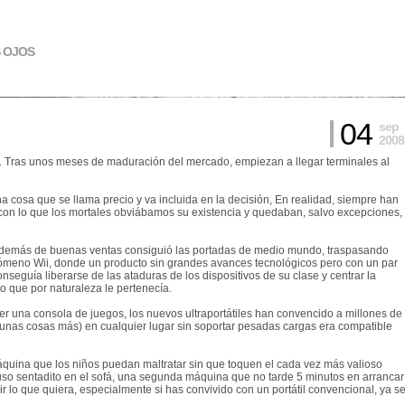
S OJOS
04
sep
2008
ero. Tras unos meses de maduración del mercado, empiezan a llegar terminales al
a cosa que se llama precio y va incluida en la decisión, En realidad, siempre han
o, con lo que los mortales obviábamos su existencia y quedaban, salvo excepciones,
e además de buenas ventas consiguió las portadas de medio mundo, traspasando
fenómeno Wii, donde un producto sin grandes avances tecnológicos pero con un par
nseguía liberarse de las ataduras de los dispositivos de su clase y centrar la
 que por naturaleza le pertenecía.
er una consola de juegos, los nuevos ultraportátiles han convencido a millones de
gunas cosas más) en cualquier lugar sin soportar pesadas cargas era compatible
ina que los niños puedan maltratar sin que toquen el cada vez más valioso
 sentadito en el sofá, una segunda máquina que no tarde 5 minutos en arrancar
r lo que quiera, especialmente si has convivido con un portátil convencional, ya s