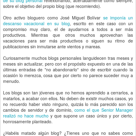
de su blog personal
reflexionando, acertadamente como siempre,
sobre el objetivo del propio blog (que recomiendo).
Otro activo bloguero como José Miguel Bolívar
se imponía un
descanso vacacional en su blog
, escrito en este caso con un
compromiso muy claro, el de ayudarnos a todos a ser más
productivos. Mientras que otros muchos aprovechan las
vacaciones para ser más productivos o siguen su ritmo de
publicaciones sin inmutarse ante vientos y mareas.
Curiosamente muchos blogs personales languidecen tras meses y
meses sin actualizar, pero con el propósito expuesto en una de las
últimas entradas de "no abandonarlo" sino de escribir cuando la
ocasión lo merezca, cosa que por cierto no parece suceder muy a
menudo.
Los blogs son tan jóvenes que no hemos aprendido a cerrarlos, a
matarlos, a acabar con ellos. No deben de existir muchos casos, yo
no recuerdo haber visto ninguno, quizás lo más parecido son los
cambios de servidor y de dominio,
como el que Senior Manager
realizó no hace mucho
y que supone un caso único y por cierto,
honrosamente planteado.
¿Habéis matado algún blog? ¿Tienes uno que no sabes como