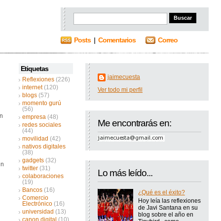
Posts
|
Comentarios
Correo
Etiquetas
jaimecuesta
Reflexiones
(226)
internet
(120)
l
Ver todo mi perfil
blogs
(57)
momento gurú
(56)
en
empresa
(48)
Me encontrarás en:
redes sociales
(44)
movilidad
(42)
nativos digitales
(38)
gadgets
(32)
in
twitter
(31)
Lo más leído...
colaboraciones
(19)
Bancos
(16)
¿Qué es el éxito?
Comercio
Hoy leía las reflexiones
Electrónico
(16)
de Javi Santana en su
universidad
(13)
blog sobre el año en
canon digital
(10)