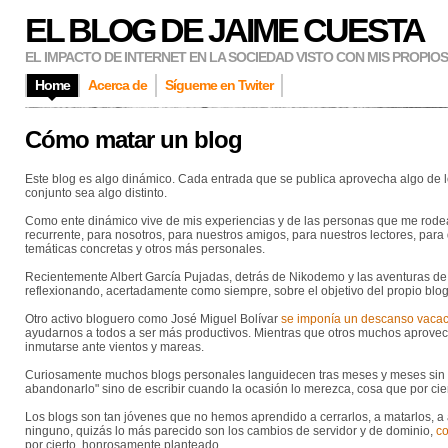
EL BLOG DE JAIME CUESTA
EL IMPACTO DE INTERNET EN LA SOCIEDAD VISTO CON MIS PROPIO
Home
Acerca de
Sígueme en Twiter
Cómo matar un blog
Este blog es algo dinámico. Cada entrada que se publica aprovecha algo de lo
conjunto sea algo distinto.
Como ente dinámico vive de mis experiencias y de las personas que me rodea
recurrente, para nosotros, para nuestros amigos, para nuestros lectores, para
temáticas concretas y otros más personales.
Recientemente Albert García Pujadas, detrás de Nikodemo y las aventuras de 
reflexionando, acertadamente como siempre, sobre el objetivo del propio blo
Otro activo bloguero como José Miguel Bolívar
se imponía un descanso vacac
ayudarnos a todos a ser más productivos. Mientras que otros muchos aprovech
inmutarse ante vientos y mareas.
Curiosamente muchos blogs personales languidecen tras meses y meses sin act
abandonarlo" sino de escribir cuando la ocasión lo merezca, cosa que por c
Los blogs son tan jóvenes que no hemos aprendido a cerrarlos, a matarlos, a 
ninguno, quizás lo más parecido son los cambios de servidor y de dominio,
co
por cierto, honrosamente planteado.