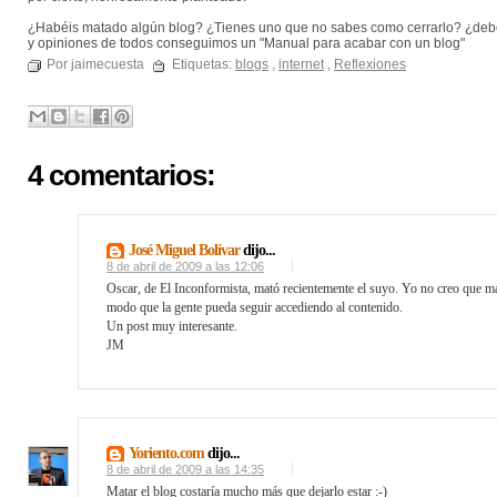
¿Habéis matado algún blog? ¿Tienes uno que no sabes como cerrarlo? ¿debemos
y opiniones de todos conseguimos un "Manual para acabar con un blog"
Por jaimecuesta
Etiquetas:
blogs
,
internet
,
Reflexiones
4 comentarios:
José Miguel Bolívar
dijo...
8 de abril de 2009 a las 12:06
Oscar, de El Inconformista, mató recientemente el suyo. Yo no creo que ma
modo que la gente pueda seguir accediendo al contenido.
Un post muy interesante.
JM
Yoriento.com
dijo...
8 de abril de 2009 a las 14:35
Matar el blog costaría mucho más que dejarlo estar :-)