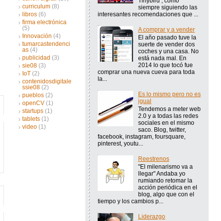
Tinybird , como
curriculum
(8)
siempre siguiendo las
interesantes recomendaciones que ...
libros
(6)
firma electrónica
(5)
A comprar y a vender
Innovación
(4)
El año pasado tuve la
tumarcastendenci
suerte de vender dos
as
(4)
coches y una casa. No
publicidad
(3)
está nada mal. En
2014 lo que tocó fue
sie08
(3)
comprar una nueva cueva para toda
IoT
(2)
la...
contenidosdigitale
ssie08
(2)
Es lo mismo pero no es
pueblos
(2)
igual
openCV
(1)
Tendemos a meter web
startups
(1)
2.0 y a todas las redes
tablets
(1)
sociales en el mismo
video
(1)
saco. Blog, twitter,
facebook, instagram, foursquare,
pinterest, youtu...
Reestrenos
"El milenarismo va a
llegar" Andaba yo
rumiando retomar la
acción periódica en el
blog, algo que con el
tiempo y los cambios p...
Liderazgo