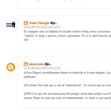
Senior Manager
dijo...
18 de abril de 2009 a las 19:11
En cualquier caso yo hablaría de suicidio viendo el blog como a mí mismo. 
"matarlo" es largo y penoso, incluso, agonizante. No sé si sabré hacerlo, pe
SM
jaimecuesta
dijo...
19 de abril de 2009 a las 12:53
@Jose Miguel, probablemente dejarlo en barbecho es lo más elegante. Las a
publicado?
@Yoriento Otro más que se une al "barbechismo". Es curioso que no exista 
@SM Creo que das una buena pista del porqué cuesta tanto acabar con el b
trauma. Mejor no estar que estar sin mantenimiento. Lo único es que queda