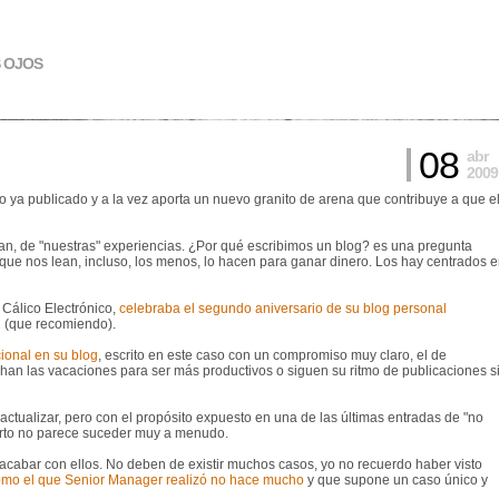
S OJOS
08
abr
2009
 ya publicado y a la vez aporta un nuevo granito de arena que contribuye a que e
n, de "nuestras" experiencias. ¿Por qué escribimos un blog? es una pregunta
 que nos lean, incluso, los menos, lo hacen para ganar dinero. Los hay centrados 
Cálico Electrónico,
celebraba el segundo aniversario de su blog personal
g (que recomiendo).
ional en su blog
, escrito en este caso con un compromiso muy claro, el de
an las vacaciones para ser más productivos o siguen su ritmo de publicaciones s
ualizar, pero con el propósito expuesto en una de las últimas entradas de "no
ierto no parece suceder muy a menudo.
acabar con ellos. No deben de existir muchos casos, yo no recuerdo haber visto
mo el que Senior Manager realizó no hace mucho
y que supone un caso único y