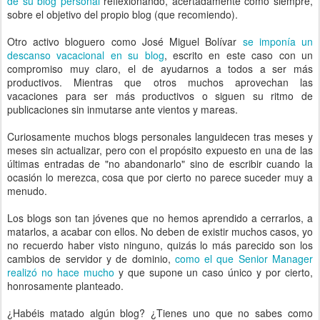
de su blog personal
reflexionando, acertadamente como siempre,
sobre el objetivo del propio blog (que recomiendo).
Otro activo bloguero como José Miguel Bolívar
se imponía un
descanso vacacional en su blog
, escrito en este caso con un
compromiso muy claro, el de ayudarnos a todos a ser más
productivos. Mientras que otros muchos aprovechan las
vacaciones para ser más productivos o siguen su ritmo de
publicaciones sin inmutarse ante vientos y mareas.
Curiosamente muchos blogs personales languidecen tras meses y
meses sin actualizar, pero con el propósito expuesto en una de las
últimas entradas de "no abandonarlo" sino de escribir cuando la
ocasión lo merezca, cosa que por cierto no parece suceder muy a
menudo.
Los blogs son tan jóvenes que no hemos aprendido a cerrarlos, a
matarlos, a acabar con ellos. No deben de existir muchos casos, yo
no recuerdo haber visto ninguno, quizás lo más parecido son los
cambios de servidor y de dominio,
como el que Senior Manager
realizó no hace mucho
y que supone un caso único y por cierto,
honrosamente planteado.
¿Habéis matado algún blog? ¿Tienes uno que no sabes como