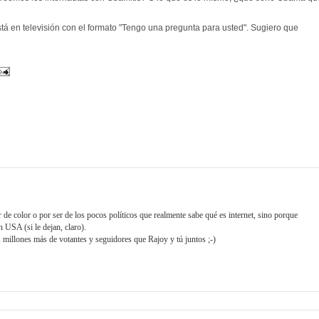
stá en televisión con el formato "Tengo una pregunta para usted". Sugiero que
e color o por ser de los pocos políticos que realmente sabe qué es internet, sino porque
n USA (si le dejan, claro).
millones más de votantes y seguidores que Rajoy y tú juntos ;-)