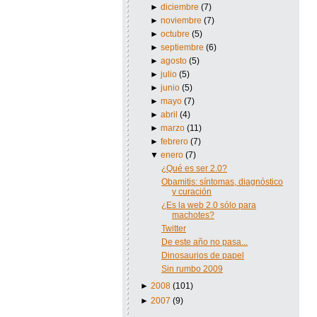
►
diciembre
(7)
►
noviembre
(7)
►
octubre
(5)
►
septiembre
(6)
►
agosto
(5)
►
julio
(5)
►
junio
(5)
►
mayo
(7)
►
abril
(4)
►
marzo
(11)
►
febrero
(7)
▼
enero
(7)
¿Qué es ser 2.0?
Obamitis: síntomas, diagnóstico
y curación
¿Es la web 2.0 sólo para
machotes?
Twitter
De este año no pasa...
Dinosaurios de papel
Sin rumbo 2009
►
2008
(101)
►
2007
(9)