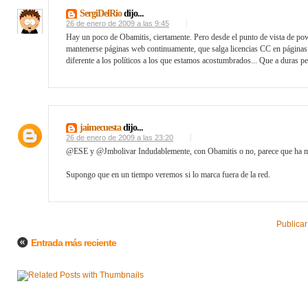
SergiDelRio
dijo...
26 de enero de 2009 a las 9:45
Hay un poco de Obamitis, ciertamente. Pero desde el punto de vista de pow
mantenerse páginas web continuamente, que salga licencias CC en páginas 
diferente a los políticos a los que estamos acostumbrados... Que a duras pen
jaimecuesta
dijo...
26 de enero de 2009 a las 23:20
@ESE y @Jmbolivar Indudablemente, con Obamitis o no, parece que ha ma
Supongo que en un tiempo veremos si lo marca fuera de la red.
Publicar
Entrada más reciente