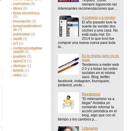
Tinybird , como
curriculum
(8)
siempre siguiendo las
interesantes recomendaciones que ...
libros
(6)
firma electrónica
(5)
A comprar y a vender
Innovación
(4)
El año pasado tuve la
tumarcastendenci
suerte de vender dos
as
(4)
coches y una casa. No
publicidad
(3)
está nada mal. En
2014 lo que tocó fue
sie08
(3)
comprar una nueva cueva para toda
IoT
(2)
la...
contenidosdigitale
ssie08
(2)
Es lo mismo pero no es
pueblos
(2)
igual
openCV
(1)
Tendemos a meter web
startups
(1)
2.0 y a todas las redes
tablets
(1)
sociales en el mismo
video
(1)
saco. Blog, twitter,
facebook, instagram, foursquare,
pinterest, youtu...
Reestrenos
"El milenarismo va a
llegar" Andaba yo
rumiando retomar la
acción periódica en el
blog, algo que con el
tiempo y los cambios p...
Liderazgo