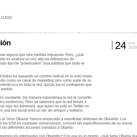
S OJOS
ción
24
ene
2009
mar algu
na que otra medida impopular. Pero, ¿qué
to es analizar en voz alta las diferencias de
odo tipo de "powerusers" (esa palabra que tanto le
 Unidos ha supuesto un cambio radical en lo visto hasta
medio como un canal de márketing sino como parte de su
potente eco en toda la red, quizás fue el contrapeso que
 partido.
ón constante. De manera espontánea la red le convirtió
 los modernos). Pero ya sabemos que la red tiende a
 rayo les fulminará, que quien no está en Twitter no
 una red social eres un ser sin amigos y solitario.
o al "virus Obama" hemos empezado a manifestar síntomas de Obamitis. Los
 de los USA en cualquier conversación, conocer las especificaciones de su nueva
ñol las diferentes acciones copiadas a Obama.
 creemos los internautas con Obamitis? O lo que es lo mismo, ¿qué tiene Obama qu