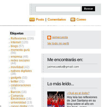
Posts
|
Comentarios
Correo
Etiquetas
jaimecuesta
Reflexiones
(226)
internet
(120)
Ver todo mi perfil
blogs
(57)
momento gurú
(56)
empresa
(48)
Me encontrarás en:
redes sociales
(44)
movilidad
(42)
nativos digitales
(38)
gadgets
(32)
twitter
(31)
Lo más leído...
colaboraciones
(19)
Bancos
(16)
¿Qué es el éxito?
Comercio
Hoy leía las reflexiones
Electrónico
(16)
de Javi Santana en su
universidad
(13)
blog sobre el año en
e
canon digital
(10)