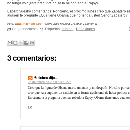
no tenga yo? (esta pregunta no se la he copiado a Rajoy)
Espero vuestro comentarios. Por cierto, el próximo lunes creo que Zapatero e
alguien le pregunte ¿Qué tiene Obama que no tenga usted Señor Zapatero?
Foto:
www.whitehouse.gov
(ahora bajo licencia Creative Commons)
Por jaimecuesta
Etiquetas:
internet
,
Reflexiones
3 comentarios:
Anónimo dijo...
25 de enero de 2009 a las 1:24
Creo que la figura de Obama marca un antes y un después. No sólo por ser d
creo que va a suponer un cambio en la forma tradicional de hacer política e
En cuanto a la pregunta que has robado a Rajoy, Obama tiene unos cuantos 
JM