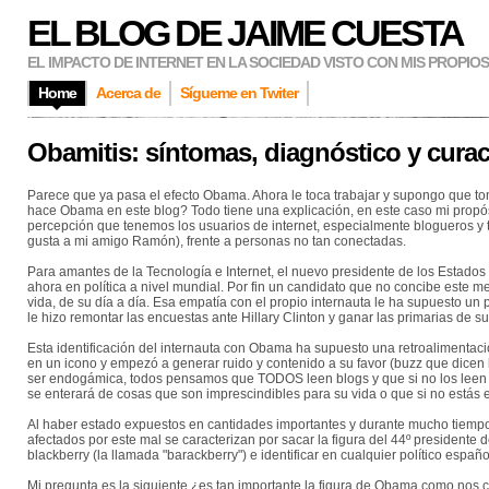
EL BLOG DE JAIME CUESTA
EL IMPACTO DE INTERNET EN LA SOCIEDAD VISTO CON MIS PROPIO
Home
Acerca de
Sígueme en Twiter
Obamitis: síntomas, diagnóstico y cura
Parece que ya pasa el efecto Obama. Ahora le toca trabajar y supongo que to
hace Obama en este blog? Todo tiene una explicación, en este caso mi propósi
percepción que tenemos los usuarios de internet, especialmente blogueros y t
gusta a mi amigo Ramón), frente a personas no tan conectadas.
Para amantes de la Tecnología e Internet, el nuevo presidente de los Estados
ahora en política a nivel mundial. Por fin un candidato que no concibe este 
vida, de su día a día. Esa empatía con el propio internauta le ha supuesto un 
le hizo remontar las encuestas ante Hillary Clinton y ganar las primarias de su
Esta identificación del internauta con Obama ha supuesto una retroalimentaci
en un icono y empezó a generar ruido y contenido a su favor (buzz que dicen
ser endogámica, todos pensamos que TODOS leen blogs y que si no los leen un
se enterará de cosas que son imprescindibles para su vida o que si no estás en
Al haber estado expuestos en cantidades importantes y durante mucho tiemp
afectados por este mal se caracterizan por sacar la figura del 44º presidente
blackberry (la llamada "barackberry") e identificar en cualquier político espa
Mi pregunta es la siguiente ¿es tan importante la figura de Obama como nos