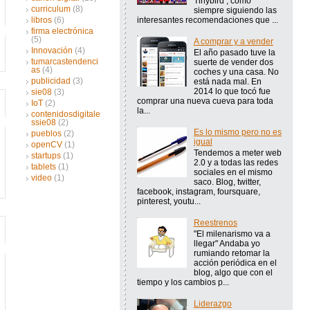
Tinybird , como
curriculum
(8)
siempre siguiendo las
interesantes recomendaciones que ...
libros
(6)
firma electrónica
(5)
A comprar y a vender
Innovación
(4)
El año pasado tuve la
tumarcastendenci
suerte de vender dos
as
(4)
coches y una casa. No
publicidad
(3)
está nada mal. En
2014 lo que tocó fue
sie08
(3)
comprar una nueva cueva para toda
IoT
(2)
la...
contenidosdigitale
ssie08
(2)
Es lo mismo pero no es
pueblos
(2)
igual
openCV
(1)
Tendemos a meter web
startups
(1)
2.0 y a todas las redes
tablets
(1)
sociales en el mismo
video
(1)
saco. Blog, twitter,
facebook, instagram, foursquare,
pinterest, youtu...
Reestrenos
"El milenarismo va a
llegar" Andaba yo
rumiando retomar la
acción periódica en el
blog, algo que con el
tiempo y los cambios p...
Liderazgo