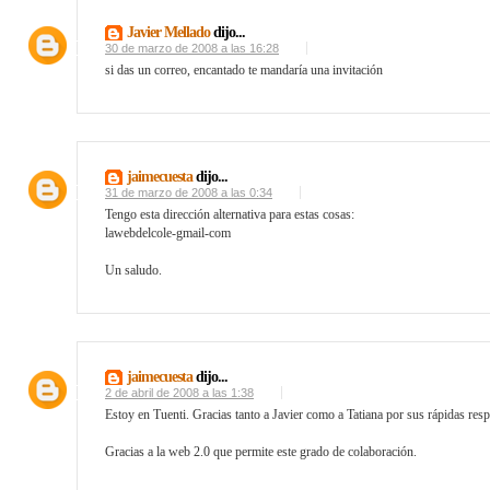
Javier Mellado
dijo...
30 de marzo de 2008 a las 16:28
si das un correo, encantado te mandaría una invitación
jaimecuesta
dijo...
31 de marzo de 2008 a las 0:34
Tengo esta dirección alternativa para estas cosas:
lawebdelcole-gmail-com
Un saludo.
jaimecuesta
dijo...
2 de abril de 2008 a las 1:38
Estoy en Tuenti. Gracias tanto a Javier como a Tatiana por sus rápidas resp
Gracias a la web 2.0 que permite este grado de colaboración.