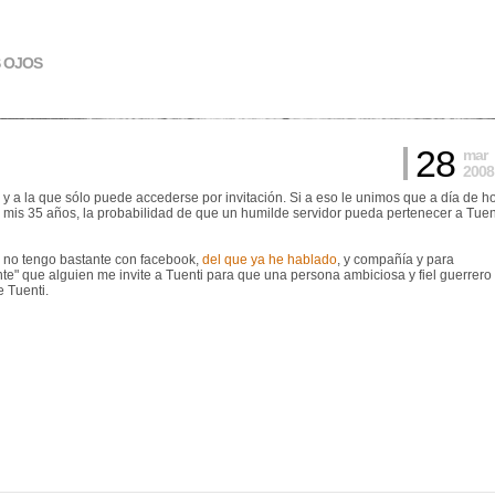
S OJOS
28
mar
2008
 a la que sólo puede accederse por invitación. Si a eso le unimos que a día de h
 mis 35 años, la probabilidad de que un humilde servidor pueda pertenecer a Tuen
si no tengo bastante con facebook,
del que ya he hablado
, y compañía y para
nte" que alguien me invite a Tuenti para que una persona ambiciosa y fiel guerrero
 Tuenti.