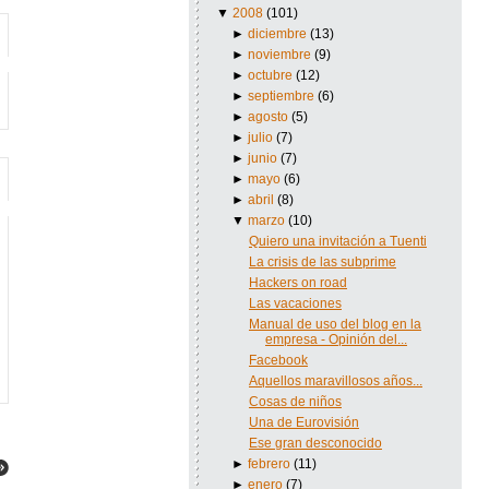
▼
2008
(101)
►
diciembre
(13)
►
noviembre
(9)
►
octubre
(12)
►
septiembre
(6)
►
agosto
(5)
►
julio
(7)
►
junio
(7)
►
mayo
(6)
►
abril
(8)
▼
marzo
(10)
Quiero una invitación a Tuenti
La crisis de las subprime
Hackers on road
Las vacaciones
Manual de uso del blog en la
empresa - Opinión del...
Facebook
Aquellos maravillosos años...
Cosas de niños
Una de Eurovisión
Ese gran desconocido
►
febrero
(11)
►
enero
(7)