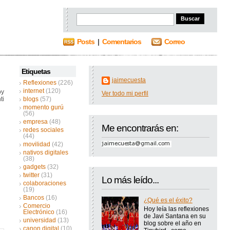
Posts
|
Comentarios
Correo
Etiquetas
jaimecuesta
Reflexiones
(226)
internet
(120)
oy
Ver todo mi perfil
ti
blogs
(57)
momento gurú
(56)
empresa
(48)
Me encontrarás en:
redes sociales
(44)
movilidad
(42)
nativos digitales
(38)
gadgets
(32)
twitter
(31)
Lo más leído...
colaboraciones
(19)
Bancos
(16)
¿Qué es el éxito?
Comercio
Hoy leía las reflexiones
Electrónico
(16)
de Javi Santana en su
universidad
(13)
blog sobre el año en
canon digital
(10)