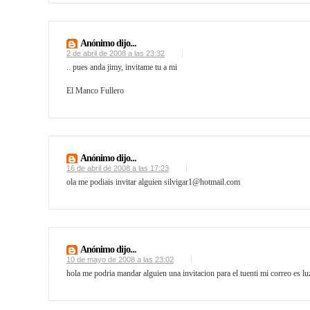
Anónimo dijo...
2 de abril de 2008 a las 23:32
.. pues anda jimy, invitame tu a mi
El Manco Fullero
Anónimo dijo...
16 de abril de 2008 a las 17:23
ola me podiais invitar alguien silvigar1@hotmail.com
Anónimo dijo...
10 de mayo de 2008 a las 23:02
hola me podria mandar alguien una invitacion para el tuenti mi correo es