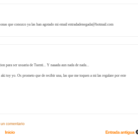
personas que conozco ya las han agotado mi email entradadenegada@hotmail.com
ion para ser usuaria de Tuenti... Y naaada aun nada de nada...
s aki toy yo. Os prometo que de recibir una, las que me toquen a mi las regalare por este
 un comentario
Inicio
Entrada antigua