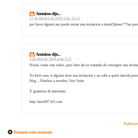
Anónimo dijo...
17 de febrero de 2009 a las 16:33
por favor alguien me puede enviar una invitacion a tuenti?please!!!!las 
Anónimo dijo...
1 de abril de 2009 a las 6:22
Hoola, como stan todos, pues bien aki yo tratando de conseguir una invitac
Yo kiero una, si alguien tiene una invitacion y no sabe a quien darsela pue
blog... Abashos a tooodos, Soy Anita.
Y graaacias de antemano.
http://anix007.hi5.com
Publicar
Entrada más reciente