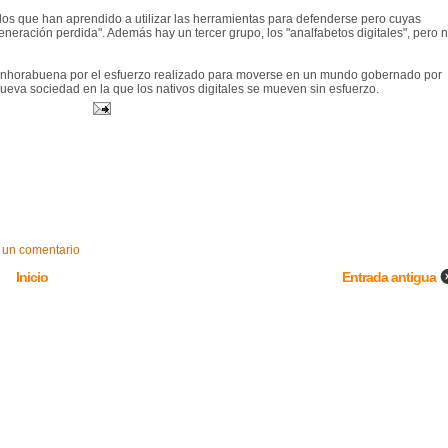
y los que han aprendido a utilizar las herramientas para defenderse pero cuyas
eneración perdida". Además hay un tercer grupo, los "analfabetos digitales", pero 
ra enhorabuena por el esfuerzo realizado para moverse en un mundo gobernado por
ueva sociedad en la que los nativos digitales se mueven sin esfuerzo.
 un comentario
Inicio
Entrada antigua