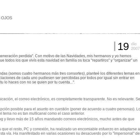
S OJOS
19
dic
2007
 "generación perdida". Con motivo de las Navidades, mis hermanos y yo hemos
todos los que vivís esta navidad en familia os toca "repartiros" y "organizar" un
andas (somos cuatro hermanos más tres consortes), planteé los diferentes temas en
iaciones de cada uno pudiesen ser percibidas por todos por igual sin entrar en
tu lo haces con no se quien por tu cuenta...".
cación, el correo electrónico, es completamente transparente. No es relevante. S
ción posible para el asunto en cuestión (poner de acuerdo a cuatro personas). L
el tema no es tan multicanal como el caso anterior.
blog y llevo más de 15 años mandando correos electrónicos, mucho antes de que
 que el resto, PC y conexión, ha realizado un encomiable esfuerzo en adaptarse a
esta vía. Ha manifestado en varias ocasiones su desacuerdo por lo "impersonal" de