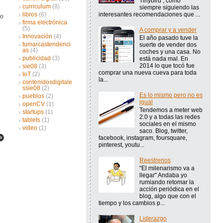
Tinybird , como
curriculum
(8)
siempre siguiendo las
interesantes recomendaciones que ...
libros
(6)
no
firma electrónica
(5)
A comprar y a vender
Innovación
(4)
El año pasado tuve la
tumarcastendenci
suerte de vender dos
as
(4)
coches y una casa. No
publicidad
(3)
está nada mal. En
2014 lo que tocó fue
sie08
(3)
comprar una nueva cueva para toda
IoT
(2)
la...
contenidosdigitale
ssie08
(2)
Es lo mismo pero no es
pueblos
(2)
igual
openCV
(1)
Tendemos a meter web
startups
(1)
2.0 y a todas las redes
tablets
(1)
sociales en el mismo
video
(1)
saco. Blog, twitter,
facebook, instagram, foursquare,
pinterest, youtu...
Reestrenos
"El milenarismo va a
llegar" Andaba yo
rumiando retomar la
acción periódica en el
blog, algo que con el
tiempo y los cambios p...
Liderazgo