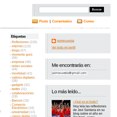
Posts
|
Comentarios
Correo
Etiquetas
jaimecuesta
Reflexiones
(226)
internet
(120)
Ver todo mi perfil
blogs
(57)
momento gurú
(56)
empresa
(48)
Me encontrarás en:
redes sociales
(44)
movilidad
(42)
nativos digitales
(38)
e
gadgets
(32)
twitter
(31)
Lo más leído...
o
colaboraciones
(19)
Bancos
(16)
¿Qué es el éxito?
Comercio
Hoy leía las reflexiones
Electrónico
(16)
de Javi Santana en su
l
universidad
(13)
blog sobre el año en
canon digital
(10)