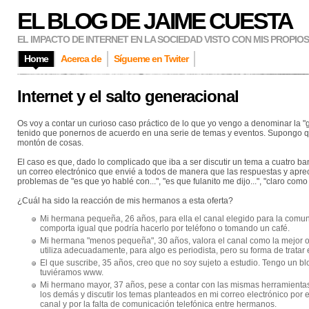
EL BLOG DE JAIME CUESTA
EL IMPACTO DE INTERNET EN LA SOCIEDAD VISTO CON MIS PROPIO
Home
Acerca de
Sígueme en Twiter
Internet y el salto generacional
Os voy a contar un curioso caso práctico de lo que yo vengo a denominar la
tenido que ponernos de acuerdo en una serie de temas y eventos. Supongo que 
montón de cosas.
El caso es que, dado lo complicado que iba a ser discutir un tema a cuatro b
un correo electrónico que envié a todos de manera que las respuestas y aprec
problemas de "es que yo hablé con...", "es que fulanito me dijo...", "claro como 
¿Cuál ha sido la reacción de mis hermanos a esta oferta?
Mi hermana pequeña, 26 años, para ella el canal elegido para la comuni
comporta igual que podría hacerlo por teléfono o tomando un café.
Mi hermana "menos pequeña", 30 años, valora el canal como la mejor op
utiliza adecuadamente, para algo es periodista, pero su forma de tratar 
El que suscribe, 35 años, creo que no soy sujeto a estudio. Tengo un 
tuviéramos www.
Mi hermano mayor, 37 años, pese a contar con las mismas herramientas
los demás y discutir los temas planteados en mi correo electrónico por 
canal y por la falta de comunicación telefónica entre hermanos.