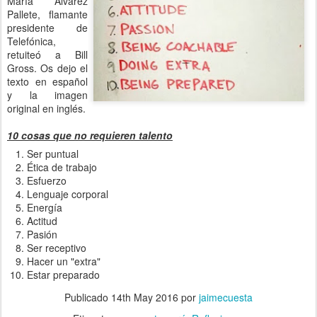
María Álvarez
Pallete, flamante
presidente de
Telefónica,
retuiteó a Bill
Gross. Os dejo el
texto en español
y la imagen
original en inglés.
10 cosas que no requieren talento
Ser puntual
Ética de trabajo
Esfuerzo
Lenguaje corporal
Energía
Actitud
Pasión
Ser receptivo
Hacer un "extra"
Estar preparado
Publicado
14th May 2016
por
jaimecuesta