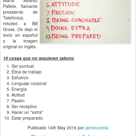
María Álvarez
Pallete, flamante
presidente de
Telefónica,
retuiteó a Bill
Gross. Os dejo el
texto en español
y la imagen
original en inglés.
10 cosas que no requieren talento
Ser puntual
Ética de trabajo
Esfuerzo
Lenguaje corporal
Energía
Actitud
Pasión
Ser receptivo
Hacer un "extra"
Estar preparado
Publicado
14th May 2016
por
jaimecuesta