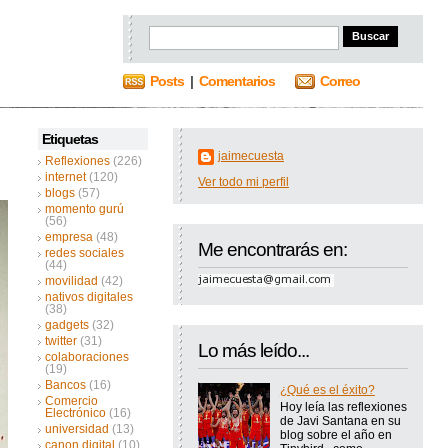
Posts
|
Comentarios
Correo
Etiquetas
jaimecuesta
Reflexiones
(226)
internet
(120)
Ver todo mi perfil
blogs
(57)
momento gurú
(56)
empresa
(48)
Me encontrarás en:
redes sociales
(44)
movilidad
(42)
nativos digitales
(38)
gadgets
(32)
twitter
(31)
Lo más leído...
colaboraciones
(19)
Bancos
(16)
¿Qué es el éxito?
Comercio
Hoy leía las reflexiones
Electrónico
(16)
de Javi Santana en su
universidad
(13)
blog sobre el año en
canon digital
(10)