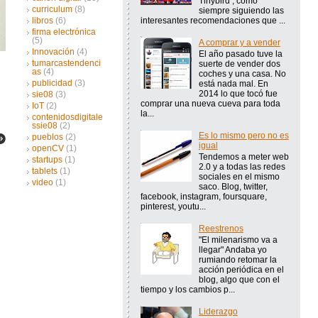
Tinybird , como
curriculum
(8)
siempre siguiendo las
interesantes recomendaciones que ...
libros
(6)
firma electrónica
(5)
A comprar y a vender
Innovación
(4)
El año pasado tuve la
tumarcastendenci
suerte de vender dos
as
(4)
coches y una casa. No
publicidad
(3)
está nada mal. En
2014 lo que tocó fue
sie08
(3)
comprar una nueva cueva para toda
IoT
(2)
la...
contenidosdigitale
ssie08
(2)
Es lo mismo pero no es
pueblos
(2)
igual
openCV
(1)
Tendemos a meter web
startups
(1)
2.0 y a todas las redes
tablets
(1)
sociales en el mismo
video
(1)
saco. Blog, twitter,
facebook, instagram, foursquare,
pinterest, youtu...
Reestrenos
"El milenarismo va a
llegar" Andaba yo
rumiando retomar la
acción periódica en el
blog, algo que con el
tiempo y los cambios p...
Liderazgo