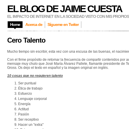
EL BLOG DE JAIME CUESTA
EL IMPACTO DE INTERNET EN LA SOCIEDAD VISTO CON MIS PROPIO
Home
Acerca de
Sígueme en Twiter
Cero Talento
Mucho tiempo sin escribir, esta vez con una escusa de las buenas, el nacimien
Con el firme propósito de retomar la frecuencia de compartir contenidos por aq
mensaje muy chulo que José María Álvarez Pallete, flamante presidente de Tele
Gross. Os dejo el texto en español y la imagen original en inglés.
10 cosas que no requieren talento
Ser puntual
Ética de trabajo
Esfuerzo
Lenguaje corporal
Energía
Actitud
Pasión
Ser receptivo
Hacer un "extra"