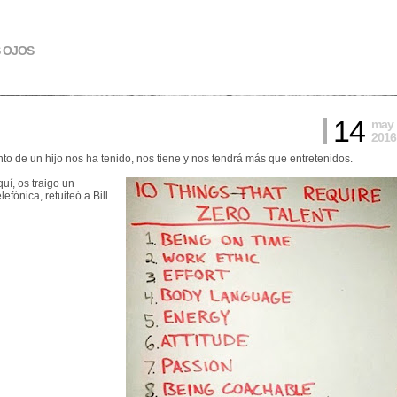
S OJOS
14
may
2016
to de un hijo nos ha tenido, nos tiene y nos tendrá más que entretenidos.
uí, os traigo un
fónica, retuiteó a Bill