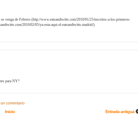
r os venga de Febrero (http://www.eatsandtwitts.com/2010/01/25/inscritos-a-los-primeros-
tsandtwitts.com/2010/02/05/ya-esta-aqui-el-eatsandtwitts-madrid/).
antes para NY?
 un comentario
Inicio
Entrada antigua