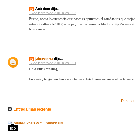
Anónimo dijo...
15 de febrero de 2010 a las 1:03
Bueno, ahora lo que tenéis que hacer es apuntaros al eats&twitts que mejo
eatsandtwitts-del-2010/) o mejor, al aniversario en Madrid (http://www.ea
Nos vemos!
jaimecuesta
dijo...
17 de febrero de 2010 a las 1:31
Hola Julie (missno),
En efecto, tengo pendiente apuntarme al E&T. ¿nos veremos allí o te vas 
Publicar
Entrada más reciente
top