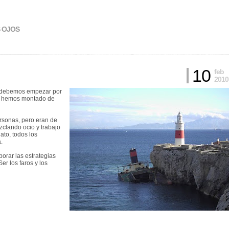
S OJOS
10
feb
2010
, debemos empezar por
vo hemos montado de
ersonas, pero eran de
zclando ocio y trabajo
to, todos los
.
orar las estrategias
er los faros y los