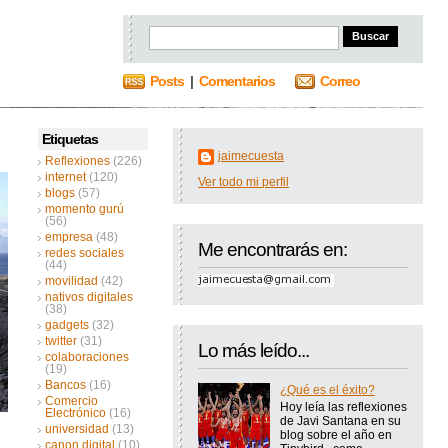
Posts
|
Comentarios
Correo
Etiquetas
jaimecuesta
Reflexiones
(226)
internet
(120)
Ver todo mi perfil
blogs
(57)
momento gurú
(56)
empresa
(48)
Me encontrarás en:
redes sociales
(44)
movilidad
(42)
nativos digitales
(38)
gadgets
(32)
twitter
(31)
Lo más leído...
colaboraciones
(19)
Bancos
(16)
¿Qué es el éxito?
Comercio
Hoy leía las reflexiones
Electrónico
(16)
de Javi Santana en su
universidad
(13)
blog sobre el año en
canon digital
(10)