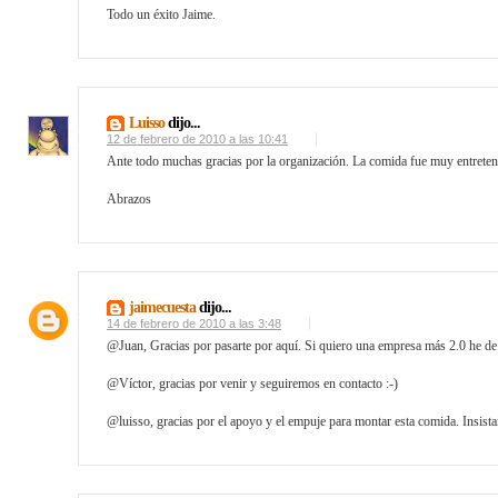
Todo un éxito Jaime.
Luisso
dijo...
12 de febrero de 2010 a las 10:41
Ante todo muchas gracias por la organización. La comida fue muy entreteni
Abrazos
jaimecuesta
dijo...
14 de febrero de 2010 a las 3:48
@Juan, Gracias por pasarte por aquí. Si quiero una empresa más 2.0 he de
@Víctor, gracias por venir y seguiremos en contacto :-)
@luisso, gracias por el apoyo y el empuje para montar esta comida. Insis