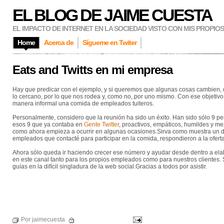
EL BLOG DE JAIME CUESTA
EL IMPACTO DE INTERNET EN LA SOCIEDAD VISTO CON MIS PROPIO
Home
Acerca de
Sígueme en Twiter
Eats and Twitts en mi empresa
Hay que predicar con el ejemplo, y si queremos que algunas cosas cambien
lo cercano, por lo que nos rodea y, como no, por uno mismo. Con ese objeti
manera informal una comida de empleados tuiteros.
Personalmente, considero que la reunión ha sido un éxito. Han sido sólo 9 p
esos 9 que ya contaba en
Gente Twitter
, proactivos, empáticos, humildes y me
como ahora empieza a ocurrir en algunas ocasiones.Sirva como muestra un da
empleados que contacté para participar en la comida, respondieron a la oferta
Ahora sólo queda ir haciendo crecer ese número y ayudar desde dentro a elab
en este canal tanto para los propios empleados como para nuestros clientes. S
guías en la difícil singladura de la web social.Gracias a todos por asistir.
Por jaimecuesta