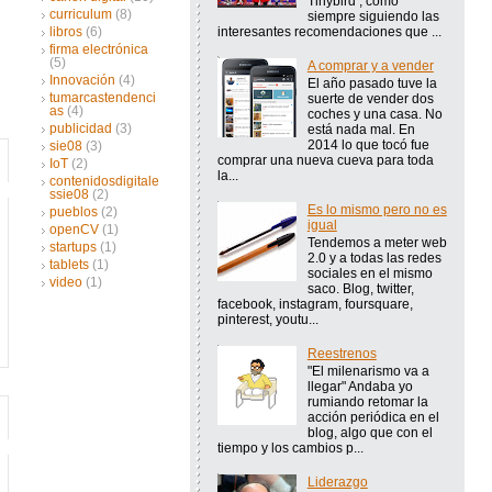
Tinybird , como
curriculum
(8)
siempre siguiendo las
interesantes recomendaciones que ...
libros
(6)
firma electrónica
(5)
A comprar y a vender
Innovación
(4)
El año pasado tuve la
tumarcastendenci
suerte de vender dos
as
(4)
coches y una casa. No
publicidad
(3)
está nada mal. En
2014 lo que tocó fue
sie08
(3)
comprar una nueva cueva para toda
IoT
(2)
la...
contenidosdigitale
ssie08
(2)
Es lo mismo pero no es
pueblos
(2)
igual
openCV
(1)
Tendemos a meter web
startups
(1)
2.0 y a todas las redes
tablets
(1)
sociales en el mismo
video
(1)
saco. Blog, twitter,
facebook, instagram, foursquare,
pinterest, youtu...
Reestrenos
"El milenarismo va a
llegar" Andaba yo
rumiando retomar la
acción periódica en el
blog, algo que con el
tiempo y los cambios p...
Liderazgo