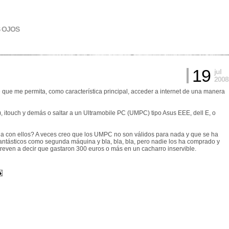
S OJOS
19
jul
2008
e que me permita, como característica principal, acceder a internet de una manera
 itouch y demás o saltar a un Ultramobile PC (UMPC) tipo Asus EEE, dell E, o
ia con ellos? A veces creo que los UMPC no son válidos para nada y que se ha
antásticos como segunda máquina y bla, bla, bla, pero nadie los ha comprado y
atreven a decir que gastaron 300 euros o más en un cacharro inservible.