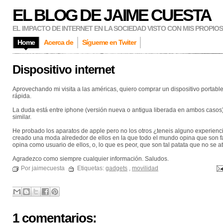
EL BLOG DE JAIME CUESTA
EL IMPACTO DE INTERNET EN LA SOCIEDAD VISTO CON MIS PROPIO
Home
Acerca de
Sígueme en Twiter
Dispositivo internet
Aprovechando mi visita a las américas, quiero comprar un dispositivo portabl
rápida.
La duda está entre iphone (versión nueva o antigua liberada en ambos casos),
similar.
He probado los aparatos de apple pero no los otros ¿teneis alguno experienc
creado una moda alrededor de ellos en la que todo el mundo opina que son f
opina como usuario de ellos, o, lo que es peor, que son tal patata que no se 
Agradezco como siempre cualquier información. Saludos.
Por jaimecuesta
Etiquetas:
gadgets
,
movilidad
1 comentarios: