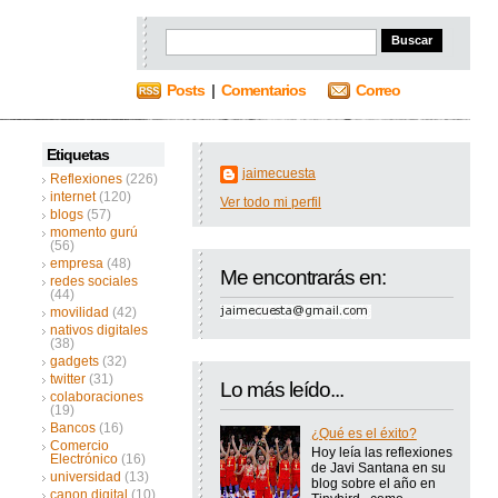
Posts
|
Comentarios
Correo
Etiquetas
jaimecuesta
Reflexiones
(226)
internet
(120)
Ver todo mi perfil
blogs
(57)
momento gurú
(56)
empresa
(48)
Me encontrarás en:
redes sociales
(44)
movilidad
(42)
nativos digitales
(38)
gadgets
(32)
twitter
(31)
Lo más leído...
colaboraciones
(19)
Bancos
(16)
¿Qué es el éxito?
Comercio
Hoy leía las reflexiones
Electrónico
(16)
de Javi Santana en su
universidad
(13)
blog sobre el año en
canon digital
(10)