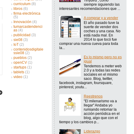
Tinybird , como
curriculum
(8)
siempre siguiendo las
interesantes recomendaciones que ...
libros
(6)
firma electrónica
(5)
A comprar y a vender
Innovación
(4)
El año pasado tuve la
tumarcastendenci
suerte de vender dos
as
(4)
coches y una casa. No
publicidad
(3)
está nada mal. En
2014 lo que tocó fue
sie08
(3)
comprar una nueva cueva para toda
IoT
(2)
la...
contenidosdigitale
ssie08
(2)
Es lo mismo pero no es
pueblos
(2)
igual
openCV
(1)
Tendemos a meter web
startups
(1)
2.0 y a todas las redes
tablets
(1)
sociales en el mismo
video
(1)
saco. Blog, twitter,
facebook, instagram, foursquare,
pinterest, youtu...
Reestrenos
"El milenarismo va a
llegar" Andaba yo
rumiando retomar la
acción periódica en el
blog, algo que con el
tiempo y los cambios p...
Liderazgo