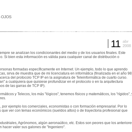
S OJOS
11
abr
2008
empre se analizan los condicionantes del medio y de los usuarios finales. Este
Si bien esta información es válida para cualquier canal de distribución o
 personas formadas específicamente en Internet. Un ejemplo, todo lo que aprendo
cas, sirva de muestra que de mi licenciatura en informática (finalizada en el año 98
acerca del protocolo TCP IP en la asignatura de Teleinformática de cuarto curso.
n" a cualquiera que quisiese profundizar en el protocolo o en la arquitectura
nos de las garras de TCP IP).
máticos y Telecos, los más "lógicos", tenemos físicos y matemáticos, los "rígidos", 
res.
o, por ejemplo los comerciales, economistas o con formación empresarial. Por lo
ás que ver con temas económicos (sueldos altos) o de trayectoria profesional que
 Industriales, Agrónomos, algún aeronaútico, etc. Estos son peores que los anteriore
n hacer valer sus galones de "Ingeniero".