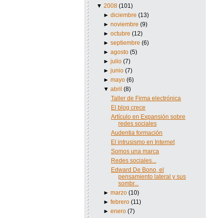
▼
2008
(101)
►
diciembre
(13)
►
noviembre
(9)
►
octubre
(12)
►
septiembre
(6)
►
agosto
(5)
►
julio
(7)
►
junio
(7)
►
mayo
(6)
▼
abril
(8)
Taller de Firma electrónica
El blog crece
Artículo en Expansión sobre
redes sociales
Audentia formación
El intrusismo en Internet
Somos una marca
Redes sociales...
Edward De Bono, el
pensamiento lateral y sus
sombr...
►
marzo
(10)
►
febrero
(11)
►
enero
(7)