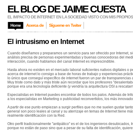
EL BLOG DE JAIME CUESTA
EL IMPACTO DE INTERNET EN LA SOCIEDAD VISTO CON MIS PROPIO
Home
Acerca de
Sígueme en Twiter
El intrusismo en Internet
Cuando diseñamos y preparamos un servicio para ser ofrecido por Internet, si
análisis precisa de personas experimentadas y buenas conocedoras del medio. 
interacción, cuando hablamos del canal Internet es imprescindible.
Hasta ahora no existen en el mercado laboral suficientes nativos digitales o
acerca de internet lo consigo a base de horas de trabajo y experiencias prácti
lo único que conseguí específico de internet fueron un par de transparencias 
Muy triste como dato y más triste aún recordar que los profesores "desalentaba
porque era una tecnología deficiente (y vendría la arquitectura OSI a rescatar
Especialistas en Internet puedes encontrar de todos los palos. Además de Infor
a los especialistas en Marketing o publicidad reconvertidos, los más innovado
A partir de ese punto empiezan a surgir perfiles que no me suelen gustar tant
general son poco leales al canal y su aterrizaje en temas de Internet tiene m
realmente identificación con la Red.
Otro perfil tradicionalmente "antipático" es el de los ingenieros desubicados,
porque no están de paso sino que a pesar de su falta de identificación, quiere