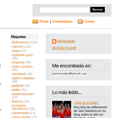
Posts
|
Comentarios
Correo
Etiquetas
jaimecuesta
Reflexiones
(226)
internet
(120)
Ver todo mi perfil
blogs
(57)
momento gurú
(56)
empresa
(48)
Me encontrarás en:
)
redes sociales
(44)
movilidad
(42)
nativos digitales
(38)
y
gadgets
(32)
twitter
(31)
Lo más leído...
colaboraciones
(19)
Bancos
(16)
¿Qué es el éxito?
Comercio
Hoy leía las reflexiones
Electrónico
(16)
s
de Javi Santana en su
universidad
(13)
blog sobre el año en
canon digital
(10)