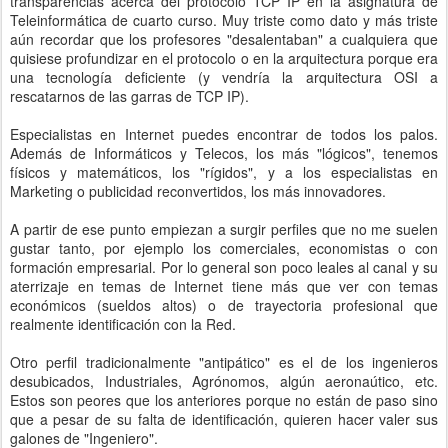
transparencias acerca del protocolo TCP IP en la asignatura de
Teleinformática de cuarto curso. Muy triste como dato y más triste
aún recordar que los profesores "desalentaban" a cualquiera que
quisiese profundizar en el protocolo o en la arquitectura porque era
una tecnología deficiente (y vendría la arquitectura OSI a
rescatarnos de las garras de TCP IP).
Especialistas en Internet puedes encontrar de todos los palos.
Además de Informáticos y Telecos, los más "lógicos", tenemos
físicos y matemáticos, los "rígidos", y a los especialistas en
Marketing o publicidad reconvertidos, los más innovadores.
A partir de ese punto empiezan a surgir perfiles que no me suelen
gustar tanto, por ejemplo los comerciales, economistas o con
formación empresarial. Por lo general son poco leales al canal y su
aterrizaje en temas de Internet tiene más que ver con temas
económicos (sueldos altos) o de trayectoria profesional que
realmente identificación con la Red.
Otro perfil tradicionalmente "antipático" es el de los ingenieros
desubicados, Industriales, Agrónomos, algún aeronaútico, etc.
Estos son peores que los anteriores porque no están de paso sino
que a pesar de su falta de identificación, quieren hacer valer sus
galones de "Ingeniero".