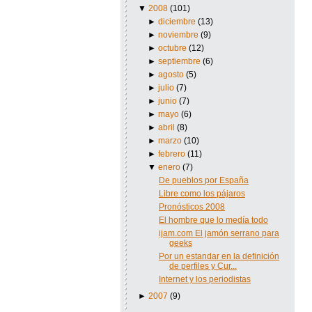
▼
2008
(101)
►
diciembre
(13)
►
noviembre
(9)
►
octubre
(12)
►
septiembre
(6)
►
agosto
(5)
►
julio
(7)
►
junio
(7)
►
mayo
(6)
►
abril
(8)
►
marzo
(10)
►
febrero
(11)
▼
enero
(7)
De pueblos por España
Libre como los pájaros
Pronósticos 2008
El hombre que lo medía todo
ijam.com El jamón serrano para
geeks
Por un estandar en la definición
de perfiles y Cur...
Internet y los periodistas
►
2007
(9)