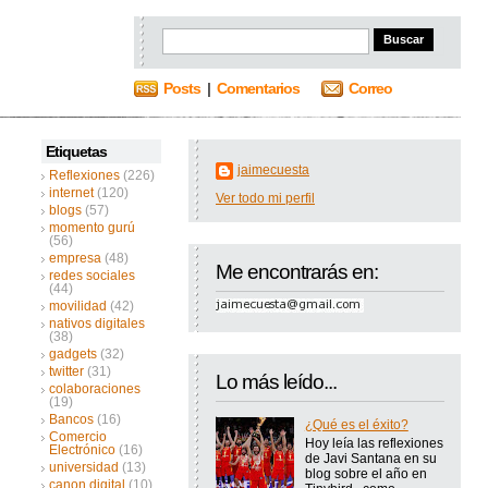
Posts
|
Comentarios
Correo
Etiquetas
jaimecuesta
Reflexiones
(226)
internet
(120)
Ver todo mi perfil
blogs
(57)
momento gurú
(56)
empresa
(48)
Me encontrarás en:
redes sociales
(44)
movilidad
(42)
nativos digitales
(38)
gadgets
(32)
twitter
(31)
Lo más leído...
colaboraciones
(19)
Bancos
(16)
¿Qué es el éxito?
Comercio
Hoy leía las reflexiones
Electrónico
(16)
de Javi Santana en su
universidad
(13)
blog sobre el año en
canon digital
(10)