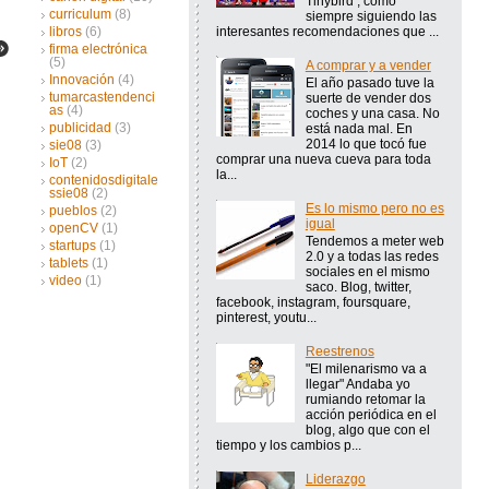
Tinybird , como
curriculum
(8)
siempre siguiendo las
interesantes recomendaciones que ...
libros
(6)
firma electrónica
(5)
A comprar y a vender
Innovación
(4)
El año pasado tuve la
tumarcastendenci
suerte de vender dos
as
(4)
coches y una casa. No
publicidad
(3)
está nada mal. En
2014 lo que tocó fue
sie08
(3)
comprar una nueva cueva para toda
IoT
(2)
la...
contenidosdigitale
ssie08
(2)
Es lo mismo pero no es
pueblos
(2)
igual
openCV
(1)
Tendemos a meter web
startups
(1)
2.0 y a todas las redes
tablets
(1)
sociales en el mismo
video
(1)
saco. Blog, twitter,
facebook, instagram, foursquare,
pinterest, youtu...
Reestrenos
"El milenarismo va a
llegar" Andaba yo
rumiando retomar la
acción periódica en el
blog, algo que con el
tiempo y los cambios p...
Liderazgo