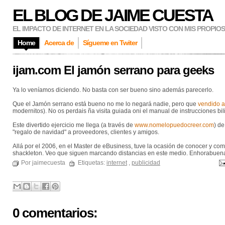
EL BLOG DE JAIME CUESTA
EL IMPACTO DE INTERNET EN LA SOCIEDAD VISTO CON MIS PROPIO
Home
Acerca de
Sígueme en Twiter
ijam.com El jamón serrano para geeks
Ya lo veníamos diciendo. No basta con ser bueno sino además parecerlo.
Que el Jamón serrano está bueno no me lo negará nadie, pero que
vendido a
modernitos). No os perdais ña visita guiada oni el manual de instrucciones bi
Este divertido ejercicio me llega (a través de
www.nomelopuedocreer.com
) d
"regalo de navidad" a proveedores, clientes y amigos.
Allá por el 2006, en el Master de eBusiness, tuve la ocasión de conocer y com
shackleton. Veo que siguen marcando distancias en este medio. Enhorabuen
Por jaimecuesta
Etiquetas:
internet
,
publicidad
0 comentarios: