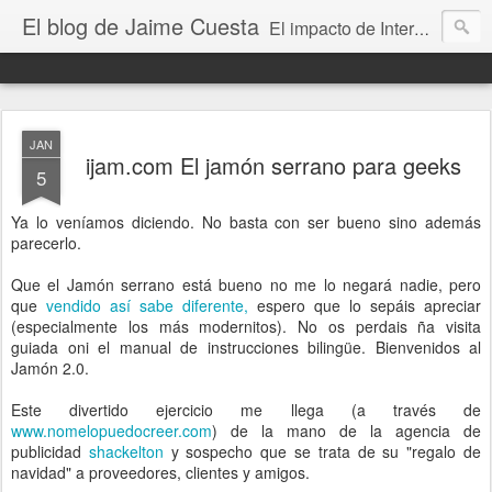
El blog de Jaime Cuesta
El impacto de Internet en la sociedad visto con mis propios ojos
JAN
ijam.com El jamón serrano para geeks
5
Ya lo veníamos diciendo. No basta con ser bueno sino además
parecerlo.
Que el Jamón serrano está bueno no me lo negará nadie, pero
que
vendido así sabe diferente,
espero que lo sepáis apreciar
(especialmente los más modernitos). No os perdais ña visita
guiada oni el manual de instrucciones bilingüe. Bienvenidos al
Jamón 2.0.
Este divertido ejercicio me llega (a través de
www.nomelopuedocreer.com
) de la mano de la agencia de
publicidad
shackelton
y sospecho que se trata de su "regalo de
navidad" a proveedores, clientes y amigos.