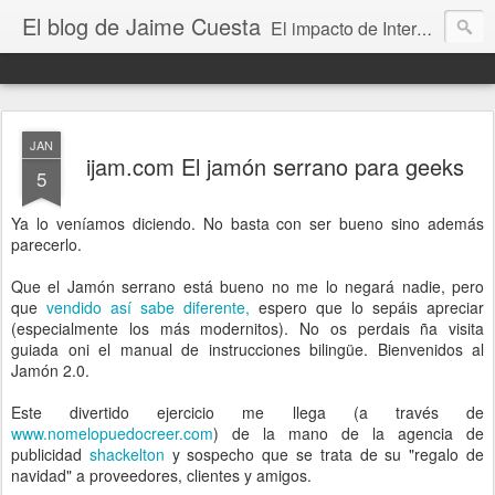
El blog de Jaime Cuesta
El impacto de Internet en la sociedad visto con mis propios ojos
JAN
ijam.com El jamón serrano para geeks
5
Ya lo veníamos diciendo. No basta con ser bueno sino además
parecerlo.
Que el Jamón serrano está bueno no me lo negará nadie, pero
que
vendido así sabe diferente,
espero que lo sepáis apreciar
(especialmente los más modernitos). No os perdais ña visita
guiada oni el manual de instrucciones bilingüe. Bienvenidos al
Jamón 2.0.
Este divertido ejercicio me llega (a través de
www.nomelopuedocreer.com
) de la mano de la agencia de
publicidad
shackelton
y sospecho que se trata de su "regalo de
navidad" a proveedores, clientes y amigos.