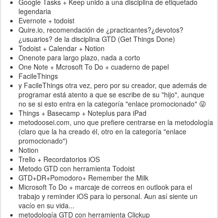
Google Tasks + Keep unido a una disciplina de etiquetado
legendaria
Evernote + todoist
Quire.io, recomendación de ¿practicantes?¿devotos?
¿usuarios? de la disciplina GTD (Get Things Done)
Todoist + Calendar + Notion
Onenote para largo plazo, nada a corto
One Note + Mcrosoft To Do + cuaderno de papel
FacileThings
y FacileThings otra vez, pero por su creador, que además de
programar está atento a que se escribe de su "hijo", aunque
no se si esto entra en la categoría "enlace promocionado" 😜
Things + Basecamp + Noteplus para iPad
metodoosei.com, uno que prefiere centrarse en la metodología
(claro que la ha creado él, otro en la categoría "enlace
promocionado")
Notion
Trello + Recordatorios iOS
Metodo GTD con herramienta Todoist
GTD+DR+Pomodoro+ Remember the Milk
Microsoft To Do + marcaje de correos en outlook para el
trabajo y reminder iOS para lo personal. Aun así siente un
vacío en su vida...
metodología GTD con herramienta Clickup