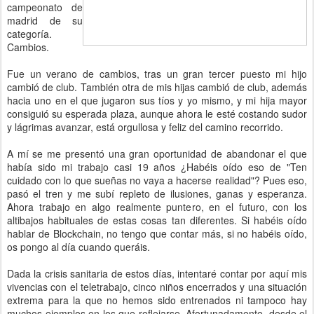
campeonato de
madrid de su
categoría.
Cambios.
Fue un verano de cambios, tras un gran tercer puesto mi hijo
cambió de club. También otra de mis hijas cambió de club, además
hacia uno en el que jugaron sus tíos y yo mismo, y mi hija mayor
consiguió su esperada plaza, aunque ahora le esté costando sudor
y lágrimas avanzar, está orgullosa y feliz del camino recorrido.
A mí se me presentó una gran oportunidad de abandonar el que
había sido mi trabajo casi 19 años ¿Habéis oído eso de "Ten
cuidado con lo que sueñas no vaya a hacerse realidad"? Pues eso,
pasó el tren y me subí repleto de ilusiones, ganas y esperanza.
Ahora trabajo en algo realmente puntero, en el futuro, con los
altibajos habituales de estas cosas tan diferentes. Si habéis oído
hablar de Blockchain, no tengo que contar más, si no habéis oído,
os pongo al día cuando queráis.
Dada la crisis sanitaria de estos días, intentaré contar por aquí mis
vivencias con el teletrabajo, cinco niños encerrados y una situación
extrema para la que no hemos sido entrenados ni tampoco hay
muchos ejemplos en los que reflejarse. Afortunadamente, desde el