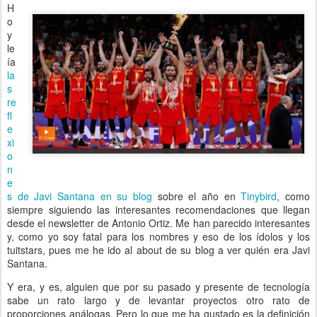
H
o
y
le
ía
la
s
re
fl
e
xi
o
n
e
s de Javi Santana en su blog
sobre el año en
Tinybird
, como
siempre siguiendo las interesantes recomendaciones que llegan
desde el newsletter de Antonio Ortiz. Me han parecido interesantes
y, como yo soy fatal para los nombres y eso de los ídolos y los
tuitstars, pues me he ido al about de su blog a ver quién era Javi
Santana.
Y era, y es, alguien que por su pasado y presente de tecnología
sabe un rato largo y de levantar proyectos otro rato de
proporciones análogas. Pero lo que me ha gustado es la definición