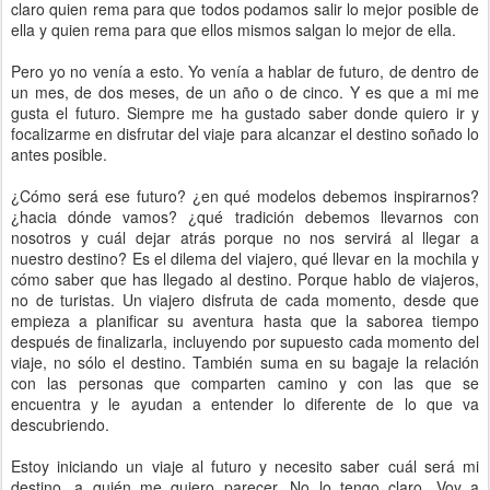
claro quien rema para que todos podamos salir lo mejor posible de
ella y quien rema para que ellos mismos salgan lo mejor de ella.
Pero yo no venía a esto. Yo venía a hablar de futuro, de dentro de
un mes, de dos meses, de un año o de cinco. Y es que a mi me
gusta el futuro. Siempre me ha gustado saber donde quiero ir y
focalizarme en disfrutar del viaje para alcanzar el destino soñado lo
antes posible.
¿Cómo será ese futuro? ¿en qué modelos debemos inspirarnos?
¿hacia dónde vamos? ¿qué tradición debemos llevarnos con
nosotros y cuál dejar atrás porque no nos servirá al llegar a
nuestro destino? Es el dilema del viajero, qué llevar en la mochila y
cómo saber que has llegado al destino. Porque hablo de viajeros,
no de turistas. Un viajero disfruta de cada momento, desde que
empieza a planificar su aventura hasta que la saborea tiempo
después de finalizarla, incluyendo por supuesto cada momento del
viaje, no sólo el destino. También suma en su bagaje la relación
con las personas que comparten camino y con las que se
encuentra y le ayudan a entender lo diferente de lo que va
descubriendo.
Estoy iniciando un viaje al futuro y necesito saber cuál será mi
destino, a quién me quiero parecer. No lo tengo claro. Voy a