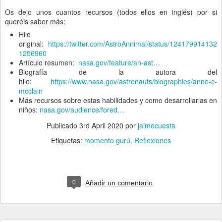
Os dejo unos cuantos recursos (todos ellos en inglés) por si
queréis saber más:
Hilo
original:
https://twitter.com/AstroAnnimal/status/124179914132
1256960
Artículo resumen:
nasa.gov/feature/an-ast…
Biografía de la autora del
hilo:
https://www.nasa.gov/astronauts/biographies/anne-c-
mcclain
Más recursos sobre estas habilidades y como desarrollarlas en
niños:
nasa.gov/audience/fored…
Publicado
3rd April 2020
por
jaimecuesta
Etiquetas:
momento gurú
Reflexiones
0
Añadir un comentario