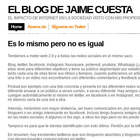
EL BLOG DE JAIME CUESTA
EL IMPACTO DE INTERNET EN LA SOCIEDAD VISTO CON MIS PROPIO
Home
Acerca de
Sígueme en Twiter
Es lo mismo pero no es igual
Tendemos a meter web 2.0 y a todas las redes sociales en el mismo saco.
Blog, twitter, facebook, instagram, foursquare, pinterest, youtube, Whatsapp 
ellas sirve para diferentes objetivos y tiene su público segmentado por edades
tanto cada una de ellas tiene sus ritmos y tiempos, cuando publicamos un ar
una foto o un video nos encontramos con diferentes comentarios y feedback e
Probad por ejemplo con una foto concreta y ponerla en las diferentes redes 
diferente envase a un público a veces común, a veces diferente. Hay amigos a
cuelgan automáticamente lo mismo en twitter, en facebook o en Instagram, in
mi silencio varía de una red a otra.
Además, mirándolo con mayor distancia, ser buen comunicados en, por ejemplo
bloguero o en amigo interesante en facebook. Incluso tengo buenos amigos 
en las redes sociales. A algunos ni les sigo, a otros les sigo pero no les pres
Tampoco es para que te sientas identificado con esto último. Perdón por la refl
En resumen, hay excelentes twitteros que son blogueros aburridos y bloguero
con decepcionantes comunicadores en twitter.