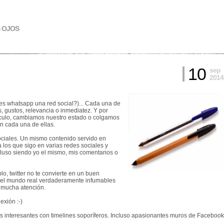
S OJOS
10
sep
2014
(¿es whatsapp una red social?)... Cada una de
, gustos, relevancia o inmediatez. Y por
tículo, cambiamos nuestro estado o colgamos
n cada una de ellas.
sociales. Un mismo contenido servido en
 los que sigo en varias redes sociales y
cluso siendo yo el mismo, mis comentarios o
, twitter no te convierte en un buen
del mundo real verdaderamente infumables
to mucha atención.
exión :-)
s interesantes con timelines soporíferos. Incluso apasionantes muros de Facebook