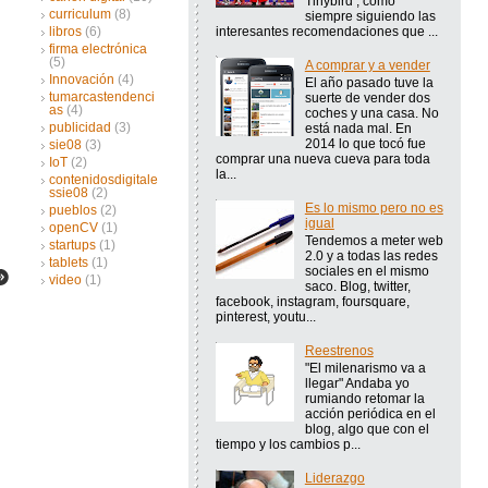
Tinybird , como
curriculum
(8)
siempre siguiendo las
interesantes recomendaciones que ...
libros
(6)
firma electrónica
(5)
A comprar y a vender
Innovación
(4)
El año pasado tuve la
tumarcastendenci
suerte de vender dos
as
(4)
coches y una casa. No
publicidad
(3)
está nada mal. En
2014 lo que tocó fue
sie08
(3)
comprar una nueva cueva para toda
IoT
(2)
la...
contenidosdigitale
ssie08
(2)
Es lo mismo pero no es
pueblos
(2)
igual
openCV
(1)
Tendemos a meter web
startups
(1)
2.0 y a todas las redes
tablets
(1)
sociales en el mismo
video
(1)
saco. Blog, twitter,
facebook, instagram, foursquare,
pinterest, youtu...
Reestrenos
"El milenarismo va a
llegar" Andaba yo
rumiando retomar la
acción periódica en el
blog, algo que con el
tiempo y los cambios p...
Liderazgo