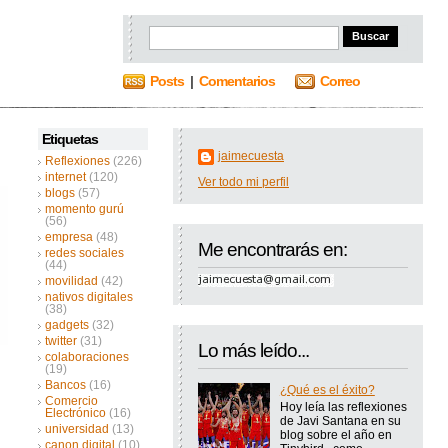
Posts
|
Comentarios
Correo
Etiquetas
jaimecuesta
Reflexiones
(226)
internet
(120)
Ver todo mi perfil
blogs
(57)
momento gurú
(56)
empresa
(48)
Me encontrarás en:
redes sociales
(44)
movilidad
(42)
nativos digitales
(38)
gadgets
(32)
twitter
(31)
Lo más leído...
colaboraciones
(19)
Bancos
(16)
¿Qué es el éxito?
Comercio
Hoy leía las reflexiones
Electrónico
(16)
de Javi Santana en su
universidad
(13)
blog sobre el año en
canon digital
(10)