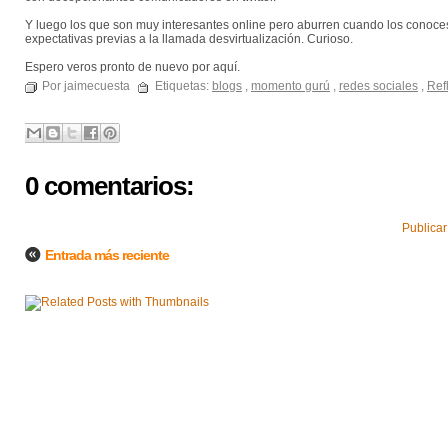
Y luego los que son muy interesantes online pero aburren cuando los conoces
expectativas previas a la llamada desvirtualización. Curioso.
Espero veros pronto de nuevo por aquí.
Por jaimecuesta
Etiquetas:
blogs
,
momento gurú
,
redes sociales
,
Ref
0 comentarios:
Publicar
Entrada más reciente