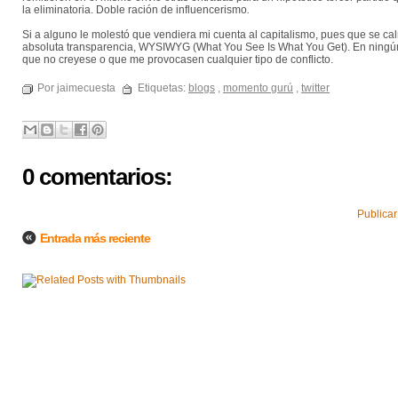
la eliminatoria. Doble ración de influencerismo
.
Si a alguno le molestó que vendiera mi cuenta al capitalismo, pues que se ca
absoluta transparencia, WYSIWYG (What You See Is What You Get). En ningún
que no creyese o que me provocasen cualquier tipo de conflicto.
Por jaimecuesta
Etiquetas:
blogs
,
momento gurú
,
twitter
0 comentarios:
Publicar
Entrada más reciente