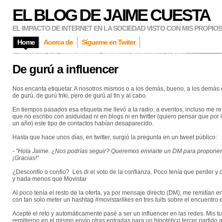
EL BLOG DE JAIME CUESTA
EL IMPACTO DE INTERNET EN LA SOCIEDAD VISTO CON MIS PROPIO
Home
Acerca de
Sígueme en Twiter
De gurú a influencer
Nos encanta etiquetar. A nosotros mismos o a los demás, bueno, a los demás q
de gurú, de gurú friki, pero de gurú al fin y al cabo.
En tiempos pasados esa etiqueta me llevó a la radio, a eventos, incluso me r
que no escribo con asiduidad ni en blogs ni en twitter (quiero pensar que por 
un año) este tipo de contactos habían desaparecido.
Hasta que hace unos días, en twitter, surgió la pregunta en un tweet público:
- "Hola Jaime. ¿Nos podrías seguir? Queremos enviarte un DM para proponert
¡Gracias!"
¿Desconfío o confío? Les di el voto de la confianza. Poco tenía que perder y
y nada menos que Movistar
Al poco tenía el resto de la oferta, ya por mensaje directo (DM), me remitían e
con tan solo meter un hashtag
#movistarlikes
en tres tuits sobre el encuentro 
Acepté el reto y automáticamente pasé a ser un influencer en las redes. Mis tui
remitieron en el mismo envío otras entradas para un hipotético tercer partido 