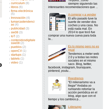
Tinybird , como
curriculum
(8)
siempre siguiendo las
interesantes recomendaciones que ...
libros
(6)
firma electrónica
(5)
A comprar y a vender
Innovación
(4)
El año pasado tuve la
tumarcastendenci
suerte de vender dos
as
(4)
coches y una casa. No
publicidad
(3)
está nada mal. En
2014 lo que tocó fue
sie08
(3)
comprar una nueva cueva para toda
IoT
(2)
la...
contenidosdigitale
ssie08
(2)
Es lo mismo pero no es
pueblos
(2)
igual
openCV
(1)
Tendemos a meter web
startups
(1)
2.0 y a todas las redes
tablets
(1)
sociales en el mismo
video
(1)
saco. Blog, twitter,
facebook, instagram, foursquare,
pinterest, youtu...
Reestrenos
"El milenarismo va a
llegar" Andaba yo
rumiando retomar la
acción periódica en el
blog, algo que con el
tiempo y los cambios p...
Liderazgo