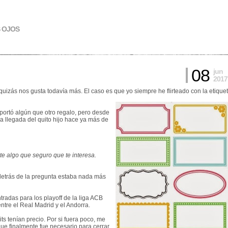
S OJOS
08
jun
2017
uizás nos gusta todavía más. El caso es que yo siempre he flirteado con la etique
eportó algún que otro regalo, pero desde
la llegada del quito hijo hace ya más de
e algo que seguro que te interesa.
 detrás de la pregunta estaba nada más
ntradas para los playoff de la liga ACB
entre el Real Madrid y el Andorra.
ts tenían precio. Por si fuera poco, me
que finalmente fue necesario para cerrar