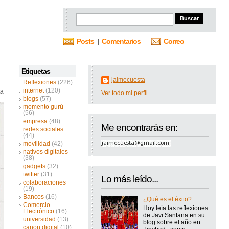
Posts
|
Comentarios
Correo
Etiquetas
jaimecuesta
Reflexiones
(226)
internet
(120)
ta
Ver todo mi perfil
blogs
(57)
momento gurú
(56)
empresa
(48)
Me encontrarás en:
redes sociales
(44)
movilidad
(42)
nativos digitales
(38)
gadgets
(32)
twitter
(31)
Lo más leído...
colaboraciones
(19)
Bancos
(16)
¿Qué es el éxito?
Comercio
Hoy leía las reflexiones
Electrónico
(16)
de Javi Santana en su
universidad
(13)
blog sobre el año en
canon digital
(10)