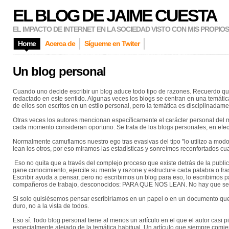
EL BLOG DE JAIME CUESTA
EL IMPACTO DE INTERNET EN LA SOCIEDAD VISTO CON MIS PROPIO
Home
Acerca de
Sígueme en Twiter
Un blog personal
Cuando uno decide escribir un blog aduce todo tipo de razones. Recuerdo q
redactado en este sentido. Algunas veces los blogs se centran en una temátic
de ellos son escritos en un estilo personal, pero la temática es disciplinadam
Otras veces los autores mencionan específicamente el carácter personal del 
cada momento consideran oportuno. Se trata de los blogs personales, en efe
Normalmente camuflamos nuestro ego tras evasivas del tipo "lo utilizo a modo
lean los otros, por eso miramos las estadísticas y sonreímos reconfortados c
Eso no quita que a través del complejo proceso que existe detrás de la publica
gane conocimiento, ejercite su mente y razone y estructure cada palabra o fras
Escribir ayuda a pensar, pero no escribimos un blog para eso, lo escribimos p
compañeros de trabajo, desconocidos: PARA QUE NOS LEAN. No hay que ser
Si solo quisiésemos pensar escribiríamos en un papel o en un documento qu
duro, no a la vista de todos.
Eso sí. Todo blog personal tiene al menos un artículo en el que el autor casi
especialmente alejado de la temática habitual. Un artículo que siempre comie