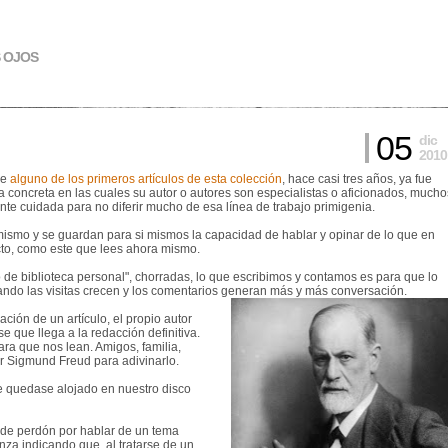
S OJOS
05
dic
2010
ue
alguno de los primeros artículos de esta colección
, hace casi tres años, ya fue
a concreta en las cuales su autor o autores son especialistas o aficionados, mucho
ente cuidada para no diferir mucho de esa línea de trabajo primigenia.
mismo y se guardan para si mismos la capacidad de hablar y opinar de lo que en
cto, como este que lees ahora mismo.
 de biblioteca personal", chorradas, lo que escribimos y contamos es para que lo
uando las visitas crecen y los comentarios generan más y más conversación.
ción de un artículo, el propio autor
e que llega a la redacción definitiva.
ara que nos lean. Amigos, familia,
 Sigmund Freud para adivinarlo.
e quedase alojado en nuestro disco
 pide perdón por hablar de un tema
nza indicando que, al tratarse de un