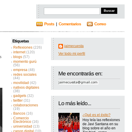
Posts
|
Comentarios
Correo
Etiquetas
jaimecuesta
Reflexiones
(226)
internet
(120)
Ver todo mi perfil
s
blogs
(57)
momento gurú
(56)
empresa
(48)
Me encontrarás en:
redes sociales
(44)
movilidad
(42)
nativos digitales
(38)
gadgets
(32)
twitter
(31)
Lo más leído...
colaboraciones
(19)
Bancos
(16)
¿Qué es el éxito?
Comercio
Hoy leía las reflexiones
Electrónico
(16)
de Javi Santana en su
universidad
(13)
blog sobre el año en
canon digital
(10)