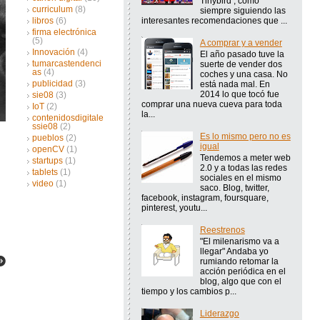
Tinybird , como
curriculum
(8)
siempre siguiendo las
interesantes recomendaciones que ...
libros
(6)
firma electrónica
(5)
A comprar y a vender
Innovación
(4)
El año pasado tuve la
tumarcastendenci
suerte de vender dos
as
(4)
coches y una casa. No
publicidad
(3)
está nada mal. En
2014 lo que tocó fue
sie08
(3)
comprar una nueva cueva para toda
IoT
(2)
la...
contenidosdigitale
ssie08
(2)
Es lo mismo pero no es
pueblos
(2)
igual
openCV
(1)
Tendemos a meter web
startups
(1)
2.0 y a todas las redes
tablets
(1)
sociales en el mismo
video
(1)
saco. Blog, twitter,
facebook, instagram, foursquare,
pinterest, youtu...
Reestrenos
"El milenarismo va a
llegar" Andaba yo
rumiando retomar la
acción periódica en el
blog, algo que con el
tiempo y los cambios p...
Liderazgo