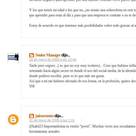
Y los que teneis mi edad o los que no, ¿no notais una sobreoferta en este
que aprender para estar al día y para que una empresa te contrate o no te de
Estoy de acuerdo en que tenemos más posibilidades sobre todo gracias al acc
Senior Manager
dijo...
19 de mayo de 2009 a las 22:44
Tarde pero seguro...( es que no soy muy twittero)... Creo que hubiese influ
orientado hacia algún sector en donde el uso del social media, de la identi
donde pudiese escribir, pues es lo que más me gusta.
Así que a mi me hubiese afectado de esa forma, en la profesión, quiero deci
SM
jaimecuesta
dijo...
21 de mayo de 2009 a las 1:16
@kalel23 Importantísima tu visión "joven". Muchas veces nos escudamos en
herramientas actuales.