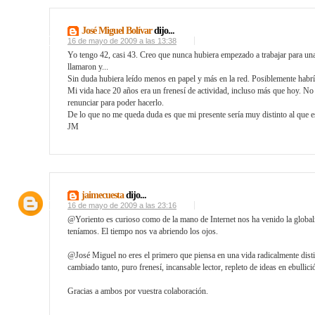
José Miguel Bolívar
dijo...
16 de mayo de 2009 a las 13:38
Yo tengo 42, casi 43. Creo que nunca hubiera empezado a trabajar para una
llamaron y...
Sin duda hubiera leído menos en papel y más en la red. Posiblemente habrí
Mi vida hace 20 años era un frenesí de actividad, incluso más que hoy. No 
renunciar para poder hacerlo.
De lo que no me queda duda es que mi presente sería muy distinto al que es
JM
jaimecuesta
dijo...
16 de mayo de 2009 a las 23:16
@Yoriento es curioso como de la mano de Internet nos ha venido la global
teníamos. El tiempo nos va abriendo los ojos.
@José Miguel no eres el primero que piensa en una vida radicalmente disti
cambiado tanto, puro frenesí, incansable lector, repleto de ideas en ebullic
Gracias a ambos por vuestra colaboración.