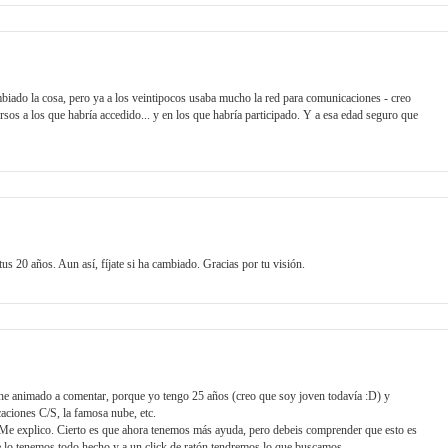
biado la cosa, pero ya a los veintipocos usaba mucho la red para comunicaciones - creo
rsos a los que habría accedido... y en los que habría participado. Y a esa edad seguro que
s 20 años. Aun así, fíjate si ha cambiado. Gracias por tu visión.
e he animado a comentar, porque yo tengo 25 años (creo que soy joven todavía :D) y
aciones C/S, la famosa nube, etc.
Me explico. Cierto es que ahora tenemos más ayuda, pero debeis comprender que esto es
 lo tenemos todo hecho y a un click de ratón tendremos lo que buscamos.