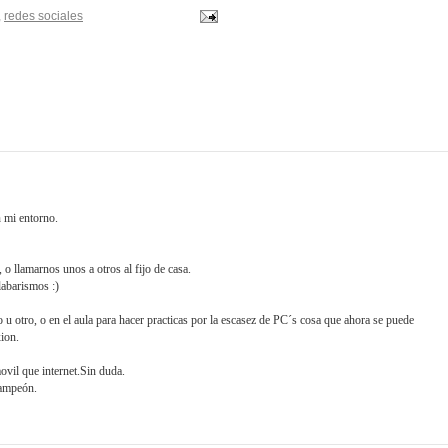
,
redes sociales
 mi entorno.
o llamarnos unos a otros al fijo de casa.
labarismos :)
 u otro, o en el aula para hacer practicas por la escasez de PC´s cosa que ahora se puede
xion.
vil que internet.Sin duda.
campeón.