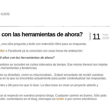
S OJOS
s con las herramientas de ahora?
11
may
2009
, una sóla pregunta y texto con extensión libre para su respuesta.
tter
o Facebook ya la conocíais con unas horas de antelación:
20 años con las herramientas de ahora?
 cambios se suceden en cortos intervalos de tiempo. Ese mismo frenesí nos impide
s herramientas y tendencias.
 os divertíais, como os relacionabais... Estaré encantado de recibir vuestras
ja en la que os encontráis actualmente para poder contextualizar las respuestas.
es y útil para los que lo lean. La idea base es crear un proyecto abierto y
icar al respecto en vuestros propios blogs. Cualquier camino es bueno. Sólo pido
 medio: comentarios en el blog, mensajes en
twitter
o por correo electrónico