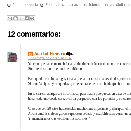
Por jaimecuesta
Etiquetas:
colaboraciones
,
internet
,
nativos digitales
12 comentarios:
Juan Luis Hortelano
dijo...
12 de mayo de 2009 a las 0:47
Yo creo que basicamente habria cambiado en la forma de comunicarme con
Sin movil, sin internet, todo era diferente.
Para quedar con los amigos tocaba quedar en un sitio antes de despedirnos, 
Si eran "amigas" y no querias que se enterasen en casa habia que hacer ma
En la carrera, aunque era informatica, pues habia que quedar en casa de uno
hacer cada uno desde casa, o en un parquecito con los portatiles y su cone
Creo que con 20 años hubiese sido mucho mas importante y disruptor el mo
Ahora tendria el dedo gordo superdesarrollado y escribiria sms como un 
Y entenderia los que escriben mis sobrinos :)