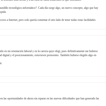
 mundillo tecnológico-informático?. Cada día surge algo, un nuevo concepto, algo que hay
spida.
eso a Internet, pero solo quería comentar el otro lado de tener todas estas facilidades.
ido en mi orientación laboral y en la carrera quye elegí, pues definitivamente me hubiese
dad digital y el posicionamiento, estuviesen prensentes. También hubiese elegido algo en
r.
 las oportunidades de ahora sin reparar en las nuevas dificultades que han generado las