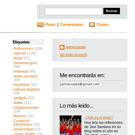
Posts
|
Comentarios
Correo
Etiquetas
jaimecuesta
Reflexiones
(226)
internet
(120)
Ver todo mi perfil
blogs
(57)
momento gurú
(56)
empresa
(48)
Me encontrarás en:
redes sociales
(44)
movilidad
(42)
nativos digitales
(38)
gadgets
(32)
twitter
(31)
Lo más leído...
colaboraciones
(19)
Bancos
(16)
¿Qué es el éxito?
Comercio
Hoy leía las reflexiones
Electrónico
(16)
de Javi Santana en su
universidad
(13)
blog sobre el año en
canon digital
(10)