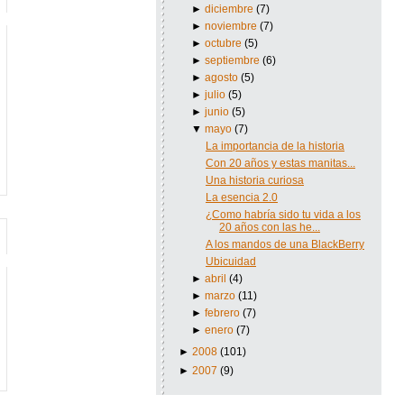
►
diciembre
(7)
►
noviembre
(7)
►
octubre
(5)
►
septiembre
(6)
►
agosto
(5)
►
julio
(5)
►
junio
(5)
▼
mayo
(7)
La importancia de la historia
Con 20 años y estas manitas...
Una historia curiosa
La esencia 2.0
¿Como habría sido tu vida a los
20 años con las he...
A los mandos de una BlackBerry
Ubicuidad
►
abril
(4)
►
marzo
(11)
►
febrero
(7)
►
enero
(7)
►
2008
(101)
►
2007
(9)