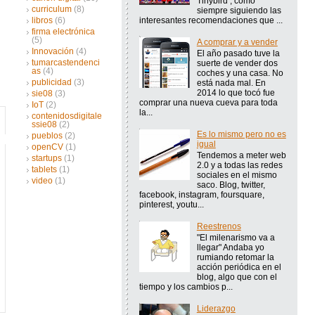
Tinybird , como
curriculum
(8)
siempre siguiendo las
interesantes recomendaciones que ...
libros
(6)
firma electrónica
(5)
A comprar y a vender
Innovación
(4)
El año pasado tuve la
tumarcastendenci
suerte de vender dos
as
(4)
coches y una casa. No
publicidad
(3)
está nada mal. En
2014 lo que tocó fue
sie08
(3)
comprar una nueva cueva para toda
IoT
(2)
la...
contenidosdigitale
ssie08
(2)
Es lo mismo pero no es
pueblos
(2)
igual
openCV
(1)
Tendemos a meter web
startups
(1)
2.0 y a todas las redes
tablets
(1)
sociales en el mismo
video
(1)
saco. Blog, twitter,
facebook, instagram, foursquare,
pinterest, youtu...
Reestrenos
"El milenarismo va a
llegar" Andaba yo
rumiando retomar la
acción periódica en el
blog, algo que con el
tiempo y los cambios p...
Liderazgo