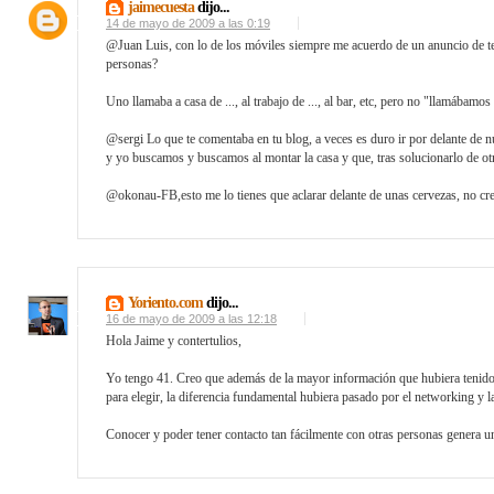
jaimecuesta
dijo...
14 de mayo de 2009 a las 0:19
@Juan Luis, con lo de los móviles siempre me acuerdo de un anuncio de tel
personas?
Uno llamaba a casa de ..., al trabajo de ..., al bar, etc, pero no "llamábamos
@sergi Lo que te comentaba en tu blog, a veces es duro ir por delante de
y yo buscamos y buscamos al montar la casa y que, tras solucionarlo de o
@okonau-FB,esto me lo tienes que aclarar delante de unas cervezas, no creo
Yoriento.com
dijo...
16 de mayo de 2009 a las 12:18
Hola Jaime y contertulios,
Yo tengo 41. Creo que además de la mayor información que hubiera tenid
para elegir, la diferencia fundamental hubiera pasado por el networking y la
Conocer y poder tener contacto tan fácilmente con otras personas genera