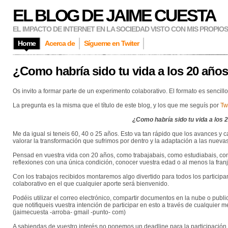
EL BLOG DE JAIME CUESTA
EL IMPACTO DE INTERNET EN LA SOCIEDAD VISTO CON MIS PROPIO
Home
Acerca de
Sígueme en Twiter
¿Como habría sido tu vida a los 20 año
Os invito a formar parte de un experimento colaborativo. El formato es sencillo
La pregunta es la misma que el título de este blog, y los que me seguís por
Twi
¿Como habría sido tu vida a los 
Me da igual si teneis 60, 40 o 25 años. Esto va tan rápido que los avances y
valorar la transformación que sufrimos por dentro y la adaptación a las nueva
Pensad en vuestra vida con 20 años, como trabajabais, como estudiabais, como
reflexiones con una única condición, conocer vuestra edad o al menos la fran
Con los trabajos recibidos montaremos algo divertido para todos los participant
colaborativo en el que cualquier aporte será bienvenido.
Podéis utilizar el correo electrónico, compartir documentos en la nube o publ
que notifiqueis vuestra intención de participar en esto a través de cualquier
(jaimecuesta -arroba- gmail -punto- com)
A sabiendas de vuestro interés no ponemos un deadline para la participación.