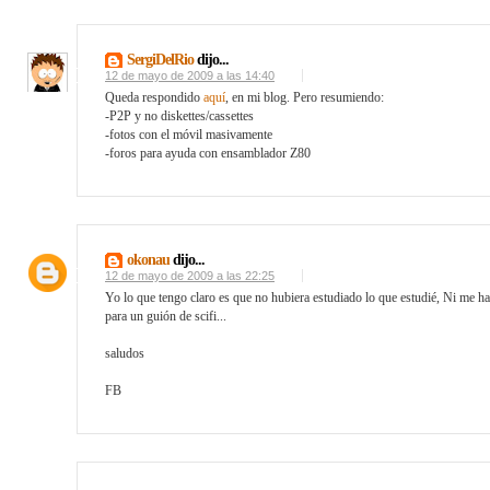
SergiDelRio
dijo...
12 de mayo de 2009 a las 14:40
Queda respondido
aquí
, en mi blog. Pero resumiendo:
-P2P y no diskettes/cassettes
-fotos con el móvil masivamente
-foros para ayuda con ensamblador Z80
okonau
dijo...
12 de mayo de 2009 a las 22:25
Yo lo que tengo claro es que no hubiera estudiado lo que estudié, Ni me ha
para un guión de scifi...
saludos
FB