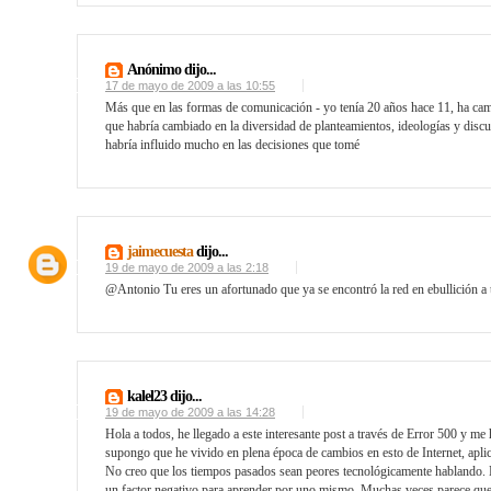
Anónimo dijo...
17 de mayo de 2009 a las 10:55
Más que en las formas de comunicación - yo tenía 20 años hace 11, ha cam
que habría cambiado en la diversidad de planteamientos, ideologías y discu
habría influido mucho en las decisiones que tomé
jaimecuesta
dijo...
19 de mayo de 2009 a las 2:18
@Antonio Tu eres un afortunado que ya se encontró la red en ebullición a tu
kalel23 dijo...
19 de mayo de 2009 a las 14:28
Hola a todos, he llegado a este interesante post a través de Error 500 y m
supongo que he vivido en plena época de cambios en esto de Internet, aplic
No creo que los tiempos pasados sean peores tecnológicamente hablando. 
un factor negativo para aprender por uno mismo. Muchas veces parece que