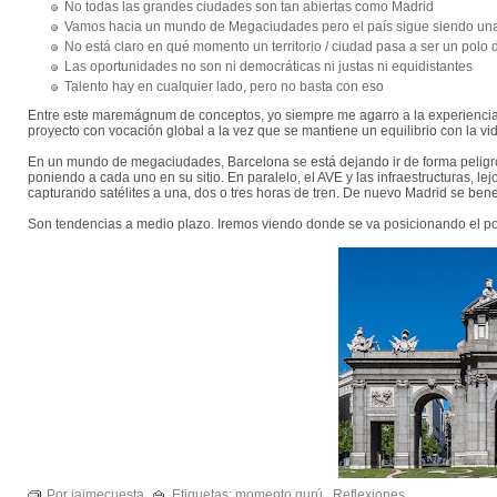
No todas las grandes ciudades son tan abiertas como Madrid
Vamos hacia un mundo de Megaciudades pero el país sigue siendo una
No está claro en qué momento un territorio / ciudad pasa a ser un polo
Las oportunidades no son ni democráticas ni justas ni equidistantes
Talento hay en cualquier lado, pero no basta con eso
Entre este maremágnum de conceptos, yo siempre me agarro a la experiencia 
proyecto con vocación global a la vez que se mantiene un equilibrio con la v
En un mundo de megaciudades, Barcelona se está dejando ir de forma peligr
poniendo a cada uno en su sitio. En paralelo, el AVE y las infraestructuras, le
capturando satélites a una, dos o tres horas de tren. De nuevo Madrid se bene
Son tendencias a medio plazo. Iremos viendo donde se va posicionando el p
Por jaimecuesta
Etiquetas:
momento gurú
,
Reflexiones