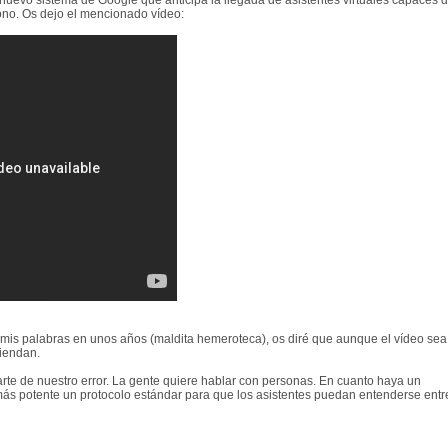
uevo sistema de Google que anticipa la llegada de asistentes virtuales capaces 
fono. Os dejo el mencionado vídeo:
 mis palabras en unos años (maldita hemeroteca), os diré que aunque el vídeo sea
tiendan.
rte de nuestro error. La gente quiere hablar con personas. En cuanto haya un
más potente un protocolo estándar para que los asistentes puedan entenderse entr