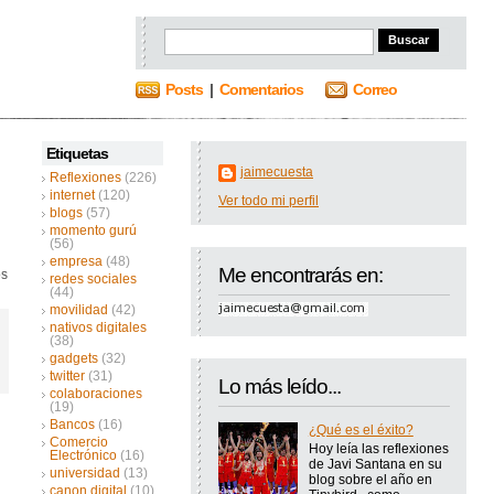
Posts
|
Comentarios
Correo
Etiquetas
jaimecuesta
Reflexiones
(226)
internet
(120)
Ver todo mi perfil
blogs
(57)
momento gurú
(56)
empresa
(48)
Me encontrarás en:
os
redes sociales
(44)
movilidad
(42)
nativos digitales
(38)
gadgets
(32)
twitter
(31)
Lo más leído...
colaboraciones
(19)
Bancos
(16)
¿Qué es el éxito?
Comercio
Hoy leía las reflexiones
Electrónico
(16)
de Javi Santana en su
universidad
(13)
blog sobre el año en
canon digital
(10)