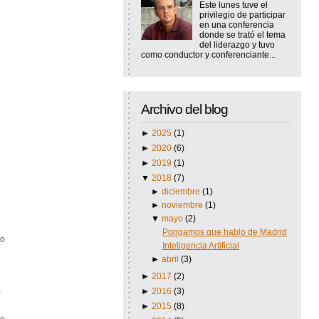
Este lunes tuve el
privilegio de participar
en una conferencia
donde se trató el tema
del liderazgo y tuvo
como conductor y conferenciante...
Archivo del blog
►
2025
(1)
►
2020
(6)
►
2019
(1)
▼
2018
(7)
►
diciembre
(1)
►
noviembre
(1)
▼
mayo
(2)
Pongamos que hablo de Madrid
vo
Inteligencia Artificial
►
abril
(3)
►
2017
(2)
,
►
2016
(3)
►
2015
(8)