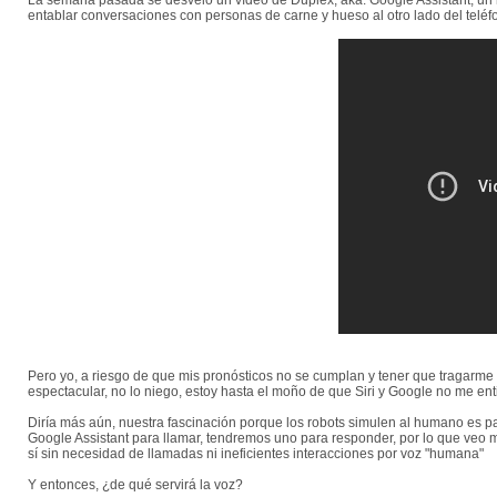
La semana pasada se desveló un vídeo de Duplex, aka. Google Assistant, un n
entablar conversaciones con personas de carne y hueso al otro lado del telé
Pero yo, a riesgo de que mis pronósticos no se cumplan y tener que tragarme
espectacular, no lo niego, estoy hasta el moño de que Siri y Google no me en
Diría más aún, nuestra fascinación porque los robots simulen al humano es pa
Google Assistant para llamar, tendremos uno para responder, por lo que veo 
sí sin necesidad de llamadas ni ineficientes interacciones por voz "humana"
Y entonces, ¿de qué servirá la voz?