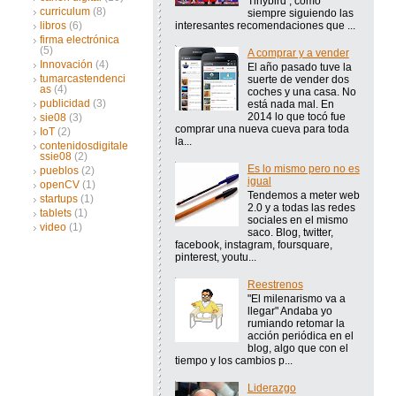
Tinybird , como
curriculum
(8)
siempre siguiendo las
interesantes recomendaciones que ...
libros
(6)
firma electrónica
(5)
A comprar y a vender
Innovación
(4)
El año pasado tuve la
tumarcastendenci
suerte de vender dos
as
(4)
coches y una casa. No
publicidad
(3)
está nada mal. En
2014 lo que tocó fue
sie08
(3)
comprar una nueva cueva para toda
IoT
(2)
la...
contenidosdigitale
ssie08
(2)
Es lo mismo pero no es
pueblos
(2)
igual
openCV
(1)
Tendemos a meter web
startups
(1)
2.0 y a todas las redes
tablets
(1)
sociales en el mismo
video
(1)
saco. Blog, twitter,
facebook, instagram, foursquare,
pinterest, youtu...
Reestrenos
"El milenarismo va a
llegar" Andaba yo
rumiando retomar la
acción periódica en el
blog, algo que con el
tiempo y los cambios p...
Liderazgo