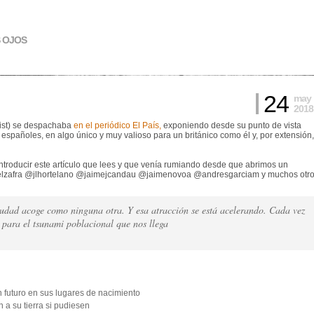
S OJOS
24
may
2018
nist) se despachaba
en el periódico El País,
exponiendo desde su punto de vista
spañoles, en algo único y muy valioso para un británico como él y, por extensión,
ntroducir este artículo que lees y que venía rumiando desde que abrimos un
uelzafra @jlhortelano @jaimejcandau @jaimenovoa @andresgarciam y muchos otr
iudad acoge como ninguna otra. Y esa atracción se está acelerando. Cada vez
 para el tsunami poblacional que nos llega
futuro en sus lugares de nacimiento
 a su tierra si pudiesen