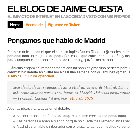
EL BLOG DE JAIME CUESTA
EL IMPACTO DE INTERNET EN LA SOCIEDAD VISTO CON MIS PROPIO
Home
Acerca de
Sígueme en Twiter
Pongamos que hablo de Madrid
Precioso artículo con el que el pianista inglés James Rhodes (@jrhodes_pia
personal todo un conjunto de pequeñas cosas que convierten a España, y los e
para cualquier ciudadano del resto de Europa y, quizás, del mundo.
El árticulo engancha tremendamente con mi parecer y me vino perfecto para i
constructivo debate en twitter hace casi una semana con @jlantunez @man
al hilo de un tuit de @fencinar
.
Seas de donde seas cuando llegas a Madrid, ya eres de Madrid. Esta c
más gente apuesta por vivir su futuro en Madrid. Debemos prepararnos
— Fernando Encinar (@fencinar)
May 15, 2018
Algunas ideas planteadas en el debate:
Madrid afronta una época de auge y sensible crecimiento pobacional
Las personas vienen a Madrid porque no queda mas remedio, no tienen 
Madrid es amable e integrador con el visitante aunque muchos volverían