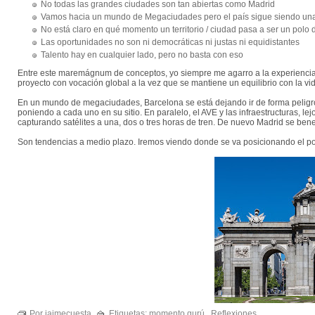
No todas las grandes ciudades son tan abiertas como Madrid
Vamos hacia un mundo de Megaciudades pero el país sigue siendo una
No está claro en qué momento un territorio / ciudad pasa a ser un polo
Las oportunidades no son ni democráticas ni justas ni equidistantes
Talento hay en cualquier lado, pero no basta con eso
Entre este maremágnum de conceptos, yo siempre me agarro a la experiencia 
proyecto con vocación global a la vez que se mantiene un equilibrio con la v
En un mundo de megaciudades, Barcelona se está dejando ir de forma peligr
poniendo a cada uno en su sitio. En paralelo, el AVE y las infraestructuras, le
capturando satélites a una, dos o tres horas de tren. De nuevo Madrid se bene
Son tendencias a medio plazo. Iremos viendo donde se va posicionando el p
Por jaimecuesta
Etiquetas:
momento gurú
,
Reflexiones