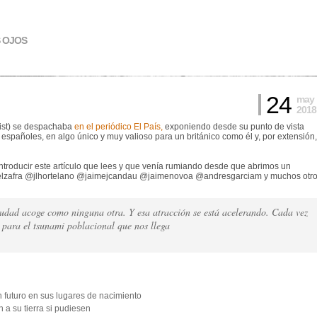
S OJOS
24
may
2018
nist) se despachaba
en el periódico El País,
exponiendo desde su punto de vista
spañoles, en algo único y muy valioso para un británico como él y, por extensión,
ntroducir este artículo que lees y que venía rumiando desde que abrimos un
uelzafra @jlhortelano @jaimejcandau @jaimenovoa @andresgarciam y muchos otr
iudad acoge como ninguna otra. Y esa atracción se está acelerando. Cada vez
 para el tsunami poblacional que nos llega
futuro en sus lugares de nacimiento
 a su tierra si pudiesen