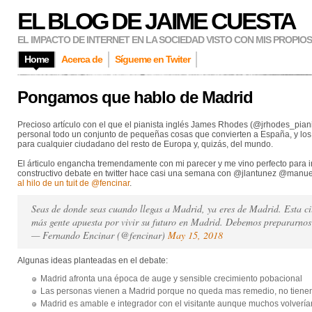
EL BLOG DE JAIME CUESTA
EL IMPACTO DE INTERNET EN LA SOCIEDAD VISTO CON MIS PROPIO
Home
Acerca de
Sígueme en Twiter
Pongamos que hablo de Madrid
Precioso artículo con el que el pianista inglés James Rhodes (@jrhodes_pia
personal todo un conjunto de pequeñas cosas que convierten a España, y los e
para cualquier ciudadano del resto de Europa y, quizás, del mundo.
El árticulo engancha tremendamente con mi parecer y me vino perfecto para i
constructivo debate en twitter hace casi una semana con @jlantunez @man
al hilo de un tuit de @fencinar
.
Seas de donde seas cuando llegas a Madrid, ya eres de Madrid. Esta c
más gente apuesta por vivir su futuro en Madrid. Debemos prepararnos
— Fernando Encinar (@fencinar)
May 15, 2018
Algunas ideas planteadas en el debate:
Madrid afronta una época de auge y sensible crecimiento pobacional
Las personas vienen a Madrid porque no queda mas remedio, no tienen 
Madrid es amable e integrador con el visitante aunque muchos volverían