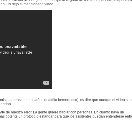
uevo sistema de Google que anticipa la llegada de asistentes virtuales capaces 
fono. Os dejo el mencionado vídeo:
 mis palabras en unos años (maldita hemeroteca), os diré que aunque el vídeo sea
tiendan.
rte de nuestro error. La gente quiere hablar con personas. En cuanto haya un
más potente un protocolo estándar para que los asistentes puedan entenderse entr