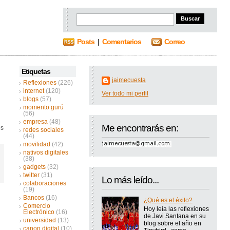
Posts
|
Comentarios
Correo
Etiquetas
jaimecuesta
Reflexiones
(226)
internet
(120)
Ver todo mi perfil
blogs
(57)
momento gurú
(56)
empresa
(48)
Me encontrarás en:
os
redes sociales
(44)
movilidad
(42)
nativos digitales
(38)
gadgets
(32)
twitter
(31)
Lo más leído...
colaboraciones
(19)
Bancos
(16)
¿Qué es el éxito?
Comercio
Hoy leía las reflexiones
Electrónico
(16)
de Javi Santana en su
universidad
(13)
blog sobre el año en
canon digital
(10)