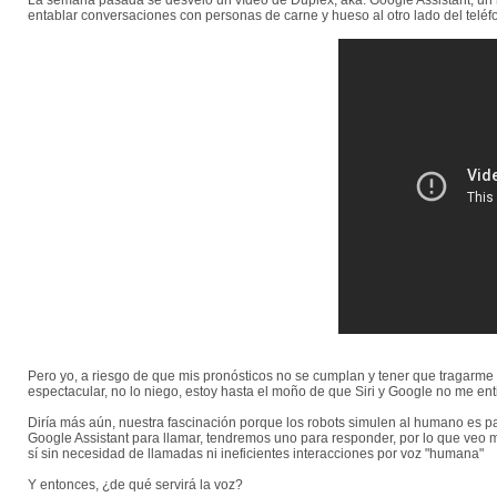
La semana pasada se desveló un vídeo de Duplex, aka. Google Assistant, un n
entablar conversaciones con personas de carne y hueso al otro lado del telé
Pero yo, a riesgo de que mis pronósticos no se cumplan y tener que tragarme
espectacular, no lo niego, estoy hasta el moño de que Siri y Google no me en
Diría más aún, nuestra fascinación porque los robots simulen al humano es pa
Google Assistant para llamar, tendremos uno para responder, por lo que veo 
sí sin necesidad de llamadas ni ineficientes interacciones por voz "humana"
Y entonces, ¿de qué servirá la voz?