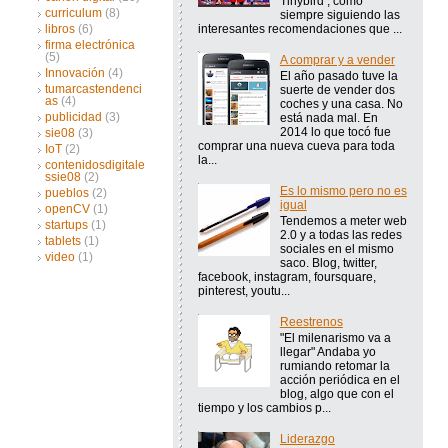
Tinybird , como
curriculum
(8)
siempre siguiendo las
interesantes recomendaciones que ...
libros
(6)
firma electrónica
(5)
A comprar y a vender
Innovación
(4)
El año pasado tuve la
tumarcastendenci
suerte de vender dos
as
(4)
coches y una casa. No
publicidad
(3)
está nada mal. En
2014 lo que tocó fue
sie08
(3)
comprar una nueva cueva para toda
IoT
(2)
la...
contenidosdigitale
ssie08
(2)
Es lo mismo pero no es
pueblos
(2)
igual
openCV
(1)
Tendemos a meter web
startups
(1)
2.0 y a todas las redes
tablets
(1)
sociales en el mismo
video
(1)
saco. Blog, twitter,
facebook, instagram, foursquare,
pinterest, youtu...
Reestrenos
"El milenarismo va a
llegar" Andaba yo
rumiando retomar la
acción periódica en el
blog, algo que con el
tiempo y los cambios p...
Liderazgo