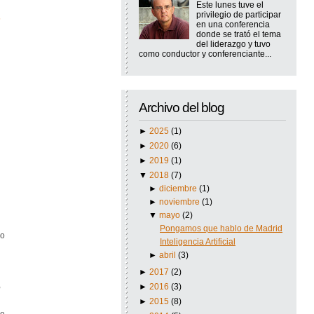
Este lunes tuve el
privilegio de participar
en una conferencia
donde se trató el tema
del liderazgo y tuvo
como conductor y conferenciante...
Archivo del blog
►
2025
(1)
►
2020
(6)
►
2019
(1)
▼
2018
(7)
►
diciembre
(1)
►
noviembre
(1)
▼
mayo
(2)
Pongamos que hablo de Madrid
vo
Inteligencia Artificial
►
abril
(3)
►
2017
(2)
,
►
2016
(3)
►
2015
(8)