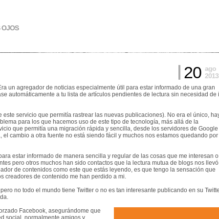
S OJOS
20
ago
2013
 Era un agregador de
noticias especialmente útil para estar informado de una gran
se automáticamente a tu lista de artículos pendientes de lectura sin necesidad de i
te servicio que permitía rastrear las nuevas publicaciones). No era el único, ha
blema para los que hacemos uso de este tipo de tecnología, más allá de la
vicio que permitía una migración rápida y sencilla, desde los servidores de Google
a, el cambio a otra fuente no está siendo fácil y muchos nos estamos quedando por
ara estar informado de manera sencilla y regular de las cosas que me interesan o
tes pero otros muchos han sido contactos que la lectura mutua de blogs nos llevó
reador de contenidos como este que estás leyendo, es que tengo la sensación que
ros creadores de contenido me han perdido a mi.
 pero no todo el mundo tiene Twitter o no es tan interesante publicando en su Twitt
ada.
reforzado Facebook, asegurándome que
red social, normalmente amigos y