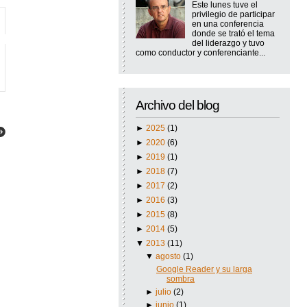
Este lunes tuve el
privilegio de participar
en una conferencia
donde se trató el tema
del liderazgo y tuvo
como conductor y conferenciante...
Archivo del blog
►
2025
(1)
►
2020
(6)
►
2019
(1)
►
2018
(7)
►
2017
(2)
►
2016
(3)
►
2015
(8)
►
2014
(5)
▼
2013
(11)
▼
agosto
(1)
Google Reader y su larga
sombra
►
julio
(2)
►
junio
(1)