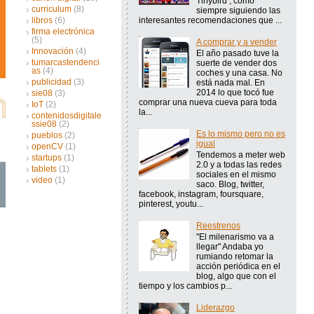
Tinybird , como
curriculum
(8)
siempre siguiendo las
interesantes recomendaciones que ...
libros
(6)
firma electrónica
(5)
A comprar y a vender
Innovación
(4)
El año pasado tuve la
tumarcastendenci
suerte de vender dos
as
(4)
coches y una casa. No
publicidad
(3)
está nada mal. En
2014 lo que tocó fue
sie08
(3)
comprar una nueva cueva para toda
IoT
(2)
la...
contenidosdigitale
ssie08
(2)
Es lo mismo pero no es
pueblos
(2)
igual
openCV
(1)
Tendemos a meter web
startups
(1)
2.0 y a todas las redes
tablets
(1)
sociales en el mismo
video
(1)
saco. Blog, twitter,
facebook, instagram, foursquare,
pinterest, youtu...
Reestrenos
"El milenarismo va a
llegar" Andaba yo
rumiando retomar la
acción periódica en el
blog, algo que con el
tiempo y los cambios p...
Liderazgo