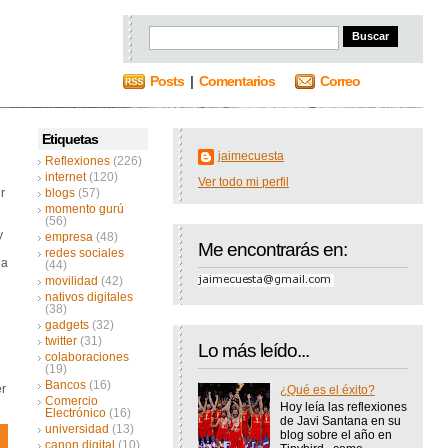
Posts
|
Comentarios
Correo
Etiquetas
jaimecuesta
Reflexiones
(226)
internet
(120)
Ver todo mi perfil
r
blogs
(57)
momento gurú
(56)
y
empresa
(48)
Me encontrarás en:
redes sociales
 a
(44)
movilidad
(42)
nativos digitales
(38)
gadgets
(32)
twitter
(31)
Lo más leído...
colaboraciones
(19)
Bancos
(16)
er
¿Qué es el éxito?
Comercio
Hoy leía las reflexiones
Electrónico
(16)
de Javi Santana en su
universidad
(13)
blog sobre el año en
canon digital
(10)