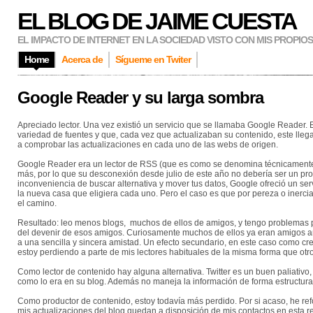
EL BLOG DE JAIME CUESTA
EL IMPACTO DE INTERNET EN LA SOCIEDAD VISTO CON MIS PROPIO
Home
Acerca de
Sígueme en Twiter
Google Reader y su larga sombra
Apreciado lector. Una vez existió un servicio que se llamaba Google Reader.
variedad de fuentes y que, cada vez que actualizaban su contenido, este llega
a comprobar las actualizaciones en cada uno de las webs de origen.
Google Reader era un lector de RSS (que es como se denomina técnicamente es
más, por lo que su desconexión desde julio de este año no debería ser un pro
inconveniencia de buscar alternativa y mover tus datos, Google ofreció un ser
la nueva casa que eligiera cada uno. Pero el caso es que por pereza o inerci
el camino.
Resultado: leo menos blogs, muchos de ellos de amigos, y tengo problemas p
del devenir de esos amigos. Curiosamente muchos de ellos ya eran amigos an
a una sencilla y sincera amistad. Un efecto secundario, en este caso como c
estoy perdiendo a parte de mis lectores habituales de la misma forma que ot
Como lector de contenido hay alguna alternativa. Twitter es un buen paliativo,
como lo era en su blog. Además no maneja la información de forma estructur
Como productor de contenido, estoy todavía más perdido. Por si acaso, he 
mis actualizaciones del blog quedan a disposición de mis contactos en esta 