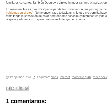
familiares cercanos. También Google+ y Linked in muestran mis actualizacio
En resumen. Me es más difícil participar de la conversación que propugna mi q
hablamos en el blog
). No he encontrado todavía un sitio que me permita hac
tanto tengo la sensación de estar perdiéndome cosas muy interesantes y deja
respeto y admiración. Espero que no me lo tengan en cuenta.
Por jaimecuesta
Etiquetas:
blogs
,
internet
,
momento gurú
,
redes soci
1 comentarios: