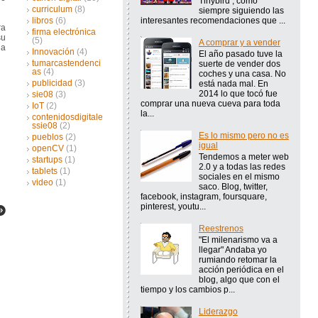
Tinybird , como
curriculum
(8)
siempre siguiendo las
interesantes recomendaciones que ...
libros
(6)
ra
firma electrónica
su
(5)
A comprar y a vender
na
Innovación
(4)
El año pasado tuve la
tumarcastendenci
suerte de vender dos
as
(4)
coches y una casa. No
publicidad
(3)
está nada mal. En
2014 lo que tocó fue
sie08
(3)
comprar una nueva cueva para toda
IoT
(2)
la...
contenidosdigitale
ssie08
(2)
Es lo mismo pero no es
pueblos
(2)
igual
openCV
(1)
Tendemos a meter web
startups
(1)
2.0 y a todas las redes
tablets
(1)
sociales en el mismo
video
(1)
saco. Blog, twitter,
facebook, instagram, foursquare,
pinterest, youtu...
Reestrenos
"El milenarismo va a
llegar" Andaba yo
rumiando retomar la
acción periódica en el
blog, algo que con el
tiempo y los cambios p...
Liderazgo