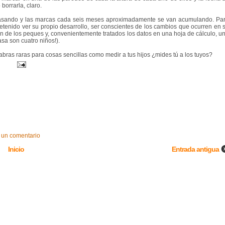
 borrarla, claro.
asando y las marcas cada seis meses aproximadamente se van acumulando. Pa
retenido ver su propio desarrollo, ser conscientes de los cambios que ocurren en 
ón de los peques y, convenientemente tratados los datos en una hoja de cálculo, u
sa son cuatro niños!).
as raras para cosas sencillas como medir a tus hijos ¿mides tú a los tuyos?
 un comentario
Inicio
Entrada antigua