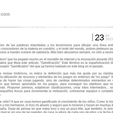
S OJOS
23
jul
2013
os de las palabras importadas y los tecnicismos para dibujar una línea ent
 conocedores de la materia en cuestión, y el resto del mundo, pobres plebeyos q
cceso a nuestro océano de sabiduría. Más bien abusamos siempre, no sólo a veces
bros" que ha pegado mucho en el mundillo de internet y la innovación durante 20
abra que titula este artículo: "Gamificación". Este término es la españolización d
losajón
"Gamification"
del que ya hemos hablado en este blog en el pasado.
 revisar históricos, os indico la definición que más me gusta por su clarida
la utilización de recursos y elementos de los juegos en entornos de "no juego". 
ata de hacer las cosas jugando, sino de cambiar determinados elementos en 
ros que hemos aprendido en los juegos, para conseguir los objetivos que n
to. Proponer premios, establecer clasificaciones, crear hitos intermedios... s
pequeños trucos para incrementar la motivación, cohesionar equipos o complet
.
e rollo? A que en casa hemos gamificado el crecimiento de los niños. Como lo hi
o y mis hermanos, lo hizo mi abuelo y seguro que lo hicieron y hacen en muchas 
aña. Dejar de pensar en que estoy loco o soy un poco friki, que también, lo úni
marcar en una de las paredes de casa la altura de cada uno de ellos y la fecha 