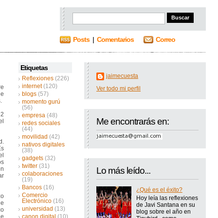
Posts
|
Comentarios
Correo
Etiquetas
jaimecuesta
Reflexiones
(226)
internet
(120)
re
Ver todo mi perfil
ue
blogs
(57)
.
momento gurú
(56)
12
empresa
(48)
Me encontrarás en:
el
redes sociales
(44)
movilidad
(42)
d.
nativos digitales
Es
(38)
el
gadgets
(32)
os
twitter
(31)
on
Lo más leído...
colaboraciones
ar
(19)
Bancos
(16)
¿Qué es el éxito?
Comercio
zo
Hoy leía las reflexiones
Electrónico
(16)
de
de Javi Santana en su
universidad
(13)
co
blog sobre el año en
de
canon digital
(10)