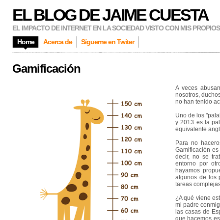
EL BLOG DE JAIME CUESTA
EL IMPACTO DE INTERNET EN LA SOCIEDAD VISTO CON MIS PROPIO
Home
Acerca de
Sígueme en Twiter
Gamificación
A veces abusam
nosotros, duchos
no han tenido a
Uno de los "pala
y 2013 es la pal
equivalente ang
Para no haceros
Gamificación es 
decir, no se tr
entorno por ot
hayamos propues
algunos de los 
tareas complejas
¿A qué viene est
mi padre conmig
las casas de Esp
que hacemos es 