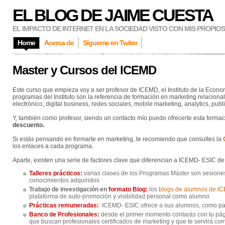
EL BLOG DE JAIME CUESTA
EL IMPACTO DE INTERNET EN LA SOCIEDAD VISTO CON MIS PROPIO
Home
Acerca de
Sígueme en Twiter
Master y Cursos del ICEMD
Este curso que empieza voy a ser profesor de ICEMD, el Instituto de la Econo
programas del Instituto son la referencia de formación en marketing relacional
electrónico, digital business, redes sociales, mobile marketing, analytics, publi
Y, también como profesor, siendo un contacto mío puedo ofrecerte esta forma
descuento.
Si estás pensando en formarte en marketing, te recomiendo que consultes la
los enlaces a cada programa.
Aparte, existen una serie de factores clave que diferencian a ICEMD- ESIC de
Talleres prácticos:
varias clases de los Programas Máster son sesiones 
conocimientos adquiridos
Trabajo de investigación en
formato Blog:
los
blogs de alumnos de I
plataforma de auto-promoción y visibilidad personal como alumno
Prácticas remuneradas:
ICEMD- ESIC ofrece a sus alumnos, como par
Banco de Profesionales:
desde el primer momento contarás con tu pá
que buscan profesionales certificados de marketing y que te servirá com