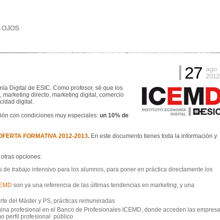
S OJOS
27
ago
2012
mía Digital de ESIC. Como profesor, sé que los
, marketing directo, marketing digital, comercio
cidad digital.
ción con condiciones muy especiales:
un 10% de
OFERTA FORMATIVA 2012-2013
.
En este documento tienes toda la información y
 otras opciones:
de trabajo intensivo para los alumnos, para poner en práctica directamente los
CEMD
son ya una referencia de las últimas tendencias en marketing, y una
te del Máster y PS, prácticas remuneradas
gina profesional en el Banco de Profesionales ICEMD, donde acceden las empres
o perfil profesional público