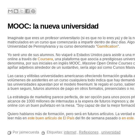
MOOC: la nueva universidad
Imaginate que eres un profesor universitario (si es que no lo eres ya) y de 
matriculados en un curso que comenzarás a impartir dentro de diez días. Algo
Universidad de Pennsylvania y su curso denominado "
Gamification
".
Yo seré uno de sus alumnos. No viajaré a Estados Unidos para asistir a una m
online a través de
Coursera
, una plataforma que asocia a prestigiosas univer
denomina, por sus iniciales en inglés MOOC,
Massive Open Online Courses
c
apiñar adjetivos alrededor de un sustantivo, sería algo así como Cursos Masiv
Las caras y elitistas universidades americanas ofreciendo formación gratuita a
volúmenes de asistentes en un curso cualquiera todo indica que hay demanda 
las universidades apuestan por el modelo freemium: te regalo el curso, sabien
a buen seguro, futuros alumnos de pago en otros formatos, presenciales o no.
La estrategia de marketing parece perfecta, de ser opción para unos pocos pr
alcance de 1000 millones de internautas a la espera de futuros ingresos y, d
online con un buen puñetazo en la mesa. "Soy capaz de dar la mejor formación
Quiero hablaros más de formación, pero será en futuros artículos. La verdad 
leer más en
este buen artículo de El País
del fin de semana pasado o
en este
Por jaimecuesta
Etiquetas:
internet
,
Reflexiones
,
universidad