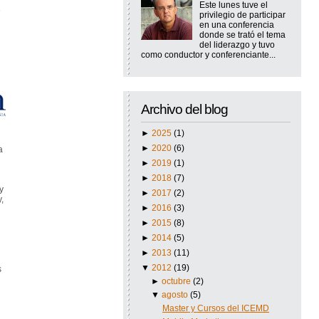
Este lunes tuve el
privilegio de participar
en una conferencia
donde se trató el tema
del liderazgo y tuvo
como conductor y conferenciante...
Archivo del blog
►
2025
(1)
►
2020
(6)
a
►
2019
(1)
►
2018
(7)
y
►
2017
(2)
,
►
2016
(3)
►
2015
(8)
►
2014
(5)
►
2013
(11)
▼
2012
(19)
s
►
octubre
(2)
▼
agosto
(5)
Master y Cursos del ICEMD