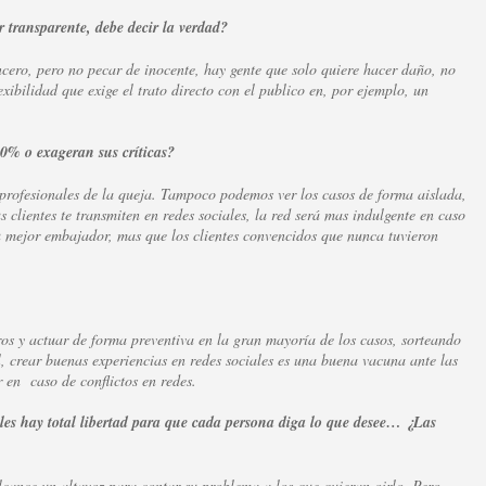
 transparente, debe decir la verdad?
cero, pero no pecar de inocente, hay gente que solo quiere hacer daño, no
xibilidad que exige el trato directo con el publico en, por ejemplo, un
00% o exageran sus críticas?
 profesionales de la queja. Tampoco podemos ver los casos de forma aislada,
 clientes te transmiten en redes sociales, la red será mas indulgente en caso
u mejor embajador, mas que los clientes convencidos que nunca tuvieron
ros y actuar de forma preventiva en la gran mayoría de los casos, sorteando
l, crear buenas experiencias en redes sociales es una buena vacuna ante las
 en caso de conflictos en redes.
les hay total libertad para que cada persona diga lo que desee… ¿Las
lcance un altavoz para contar su problema a los que quieran oirlo. Pero