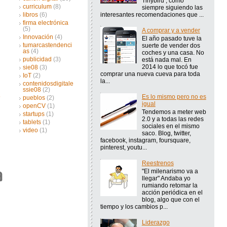
Tinybird , como
curriculum
(8)
siempre siguiendo las
interesantes recomendaciones que ...
libros
(6)
firma electrónica
(5)
A comprar y a vender
Innovación
(4)
El año pasado tuve la
tumarcastendenci
suerte de vender dos
as
(4)
coches y una casa. No
publicidad
(3)
está nada mal. En
2014 lo que tocó fue
sie08
(3)
comprar una nueva cueva para toda
IoT
(2)
la...
contenidosdigitale
ssie08
(2)
Es lo mismo pero no es
pueblos
(2)
igual
openCV
(1)
Tendemos a meter web
startups
(1)
2.0 y a todas las redes
tablets
(1)
sociales en el mismo
video
(1)
saco. Blog, twitter,
facebook, instagram, foursquare,
pinterest, youtu...
Reestrenos
"El milenarismo va a
llegar" Andaba yo
rumiando retomar la
acción periódica en el
blog, algo que con el
tiempo y los cambios p...
Liderazgo