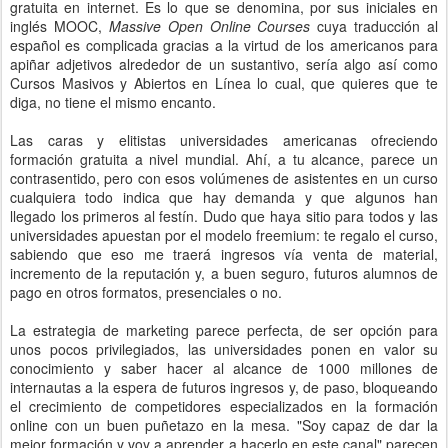
gratuita en internet. Es lo que se denomina, por sus iniciales en
inglés MOOC,
Massive Open Online Courses
cuya traducción al
español es complicada gracias a la virtud de los americanos para
apiñar adjetivos alrededor de un sustantivo, sería algo así como
Cursos Masivos y Abiertos en Línea lo cual, que quieres que te
diga, no tiene el mismo encanto.
Las caras y elitistas universidades americanas ofreciendo
formación gratuita a nivel mundial. Ahí, a tu alcance, parece un
contrasentido, pero con esos volúmenes de asistentes en un curso
cualquiera todo indica que hay demanda y que algunos han
llegado los primeros al festín. Dudo que haya sitio para todos y las
universidades apuestan por el modelo freemium: te regalo el curso,
sabiendo que eso me traerá ingresos vía venta de material,
incremento de la reputación y, a buen seguro, futuros alumnos de
pago en otros formatos, presenciales o no.
La estrategia de marketing parece perfecta, de ser opción para
unos pocos privilegiados, las universidades ponen en valor su
conocimiento y saber hacer al alcance de 1000 millones de
internautas a la espera de futuros ingresos y, de paso, bloqueando
el crecimiento de competidores especializados en la formación
online con un buen puñetazo en la mesa. "Soy capaz de dar la
mejor formación y voy a aprender a hacerlo en este canal" parecen