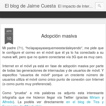
El blog de Jaime Cuesta
El impacto de Internet en la sociedad visto con mis propios ojos
APR
Adopción masiva
10
Mi padre (71), "holapapayasequemeestarásleyendo", me pide que
le configure el correo en el móvil que él ya lo ha conectado a su
nueva wifi, pero que no quiere conectarse vía 3G que es muy caro.
Internet en el móvil ya está en fase de adopción masiva por parte
de todas las generaciones de internautas y de usuarios de móvil. Y
especifico "usuarios de móvil" porque un creciente número de
usuarios utiliza el móvil como único punto de conexión con Internet
(o como punto muy preferencial).
Como "prueba" a mis palabras os adjunto esta interesante
infografía que me hicieron llegar vía Twitter (gracias
Miriam
y
Alfredo
). La podéis ver directamente
en el blog de Tics y