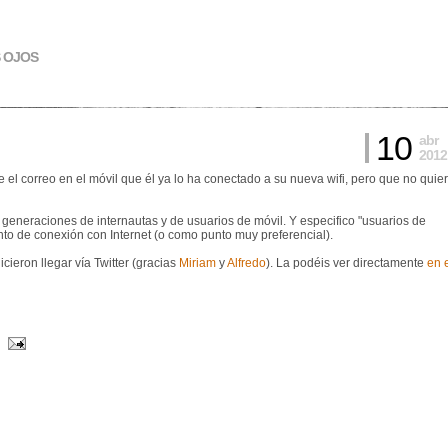
S OJOS
10
abr
2012
l correo en el móvil que él ya lo ha conectado a su nueva wifi, pero que no quie
s generaciones de internautas y de usuarios de móvil. Y especifico "usuarios de
nto de conexión con Internet (o como punto muy preferencial).
cieron llegar vía Twitter (gracias
Miriam
y
Alfredo
). La podéis ver directamente
en 