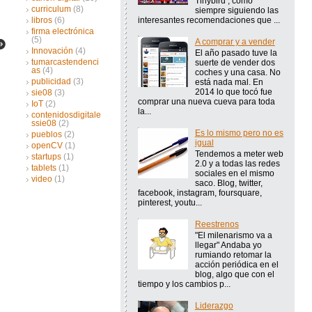
Tinybird , como
curriculum
(8)
siempre siguiendo las
interesantes recomendaciones que ...
libros
(6)
firma electrónica
(5)
A comprar y a vender
Innovación
(4)
El año pasado tuve la
tumarcastendenci
suerte de vender dos
as
(4)
coches y una casa. No
publicidad
(3)
está nada mal. En
2014 lo que tocó fue
sie08
(3)
comprar una nueva cueva para toda
IoT
(2)
la...
contenidosdigitale
ssie08
(2)
Es lo mismo pero no es
pueblos
(2)
igual
openCV
(1)
Tendemos a meter web
startups
(1)
2.0 y a todas las redes
tablets
(1)
sociales en el mismo
video
(1)
saco. Blog, twitter,
facebook, instagram, foursquare,
pinterest, youtu...
Reestrenos
"El milenarismo va a
llegar" Andaba yo
rumiando retomar la
acción periódica en el
blog, algo que con el
tiempo y los cambios p...
Liderazgo