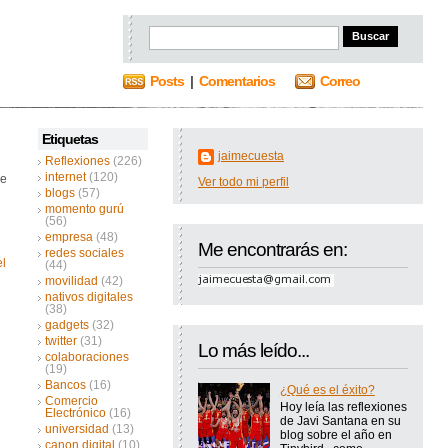
Posts
|
Comentarios
Correo
Etiquetas
jaimecuesta
Reflexiones
(226)
internet
(120)
re
Ver todo mi perfil
blogs
(57)
momento gurú
(56)
empresa
(48)
Me encontrarás en:
redes sociales
el
(44)
movilidad
(42)
nativos digitales
(38)
gadgets
(32)
twitter
(31)
Lo más leído...
colaboraciones
(19)
Bancos
(16)
¿Qué es el éxito?
Comercio
Hoy leía las reflexiones
Electrónico
(16)
de Javi Santana en su
universidad
(13)
blog sobre el año en
canon digital
(10)