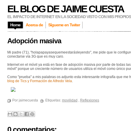
EL BLOG DE JAIME CUESTA
EL IMPACTO DE INTERNET EN LA SOCIEDAD VISTO CON MIS PROPIO
Home
Acerca de
Sígueme en Twiter
Adopción masiva
Mi padre (71), "holapapayasequemeestarásleyendo", me pide que le configure e
conectarse vía 3G que es muy caro.
Internet en el móvil ya está en fase de adopción masiva por parte de todas la
móvil" porque un creciente número de usuarios utiliza el móvil como único pu
Como "prueba" a mis palabras os adjunto esta interesante infografía que me hi
blog de Tics y Formación de Alfredo Vela
.
Por jaimecuesta
Etiquetas:
movilidad
,
Reflexiones
0 comentarios: