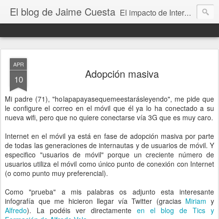
El blog de Jaime Cuesta
El impacto de Internet en la sociedad visto con mis propios ojos
APR
Adopción masiva
10
Mi padre (71), "holapapayasequemeestarásleyendo", me pide que
le configure el correo en el móvil que él ya lo ha conectado a su
nueva wifi, pero que no quiere conectarse vía 3G que es muy caro.
Internet en el móvil ya está en fase de adopción masiva por parte
de todas las generaciones de internautas y de usuarios de móvil. Y
especifico "usuarios de móvil" porque un creciente número de
usuarios utiliza el móvil como único punto de conexión con Internet
(o como punto muy preferencial).
Como "prueba" a mis palabras os adjunto esta interesante
infografía que me hicieron llegar vía Twitter (gracias
Miriam
y
Alfredo
). La podéis ver directamente
en el blog de Tics y