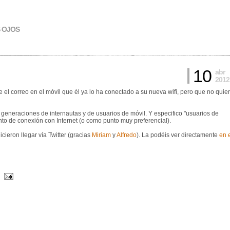
S OJOS
10
abr
2012
l correo en el móvil que él ya lo ha conectado a su nueva wifi, pero que no quie
s generaciones de internautas y de usuarios de móvil. Y especifico "usuarios de
nto de conexión con Internet (o como punto muy preferencial).
cieron llegar vía Twitter (gracias
Miriam
y
Alfredo
). La podéis ver directamente
en 