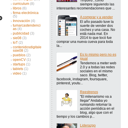
Tinybird , como
curriculum
(8)
siempre siguiendo las
interesantes recomendaciones que ...
libros
(6)
firma electrónica
(5)
A comprar y a vender
Innovación
(4)
El año pasado tuve la
tumarcastendenci
suerte de vender dos
as
(4)
coches y una casa. No
publicidad
(3)
está nada mal. En
2014 lo que tocó fue
sie08
(3)
comprar una nueva cueva para toda
IoT
(2)
la...
contenidosdigitale
ssie08
(2)
Es lo mismo pero no es
pueblos
(2)
igual
openCV
(1)
Tendemos a meter web
startups
(1)
2.0 y a todas las redes
tablets
(1)
sociales en el mismo
video
(1)
saco. Blog, twitter,
facebook, instagram, foursquare,
pinterest, youtu...
Reestrenos
"El milenarismo va a
llegar" Andaba yo
rumiando retomar la
acción periódica en el
blog, algo que con el
tiempo y los cambios p...
Liderazgo