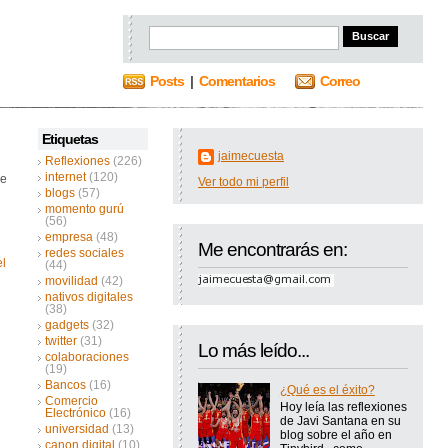
Posts
|
Comentarios
Correo
Etiquetas
jaimecuesta
Reflexiones
(226)
internet
(120)
re
Ver todo mi perfil
blogs
(57)
momento gurú
(56)
empresa
(48)
Me encontrarás en:
redes sociales
el
(44)
movilidad
(42)
nativos digitales
(38)
gadgets
(32)
twitter
(31)
Lo más leído...
colaboraciones
(19)
Bancos
(16)
¿Qué es el éxito?
Comercio
Hoy leía las reflexiones
Electrónico
(16)
de Javi Santana en su
universidad
(13)
blog sobre el año en
canon digital
(10)