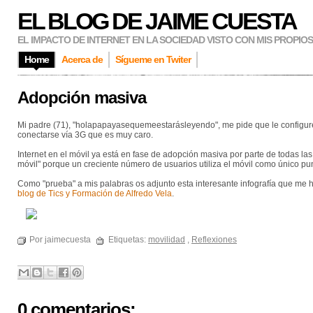
EL BLOG DE JAIME CUESTA
EL IMPACTO DE INTERNET EN LA SOCIEDAD VISTO CON MIS PROPIO
Home
Acerca de
Sígueme en Twiter
Adopción masiva
Mi padre (71), "holapapayasequemeestarásleyendo", me pide que le configure e
conectarse vía 3G que es muy caro.
Internet en el móvil ya está en fase de adopción masiva por parte de todas la
móvil" porque un creciente número de usuarios utiliza el móvil como único pu
Como "prueba" a mis palabras os adjunto esta interesante infografía que me hi
blog de Tics y Formación de Alfredo Vela
.
Por jaimecuesta
Etiquetas:
movilidad
,
Reflexiones
0 comentarios: