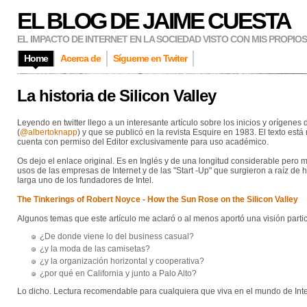
EL BLOG DE JAIME CUESTA
EL IMPACTO DE INTERNET EN LA SOCIEDAD VISTO CON MIS PROPIO
Home
Acerca de
Sígueme en Twiter
La historia de Silicon Valley
Leyendo en twitter llego a un interesante artículo sobre los inicios y orígene
(
@albertoknapp
) y que se publicó en la revista Esquire en 1983. El texto es
cuenta con permiso del Editor exclusivamente para uso académico.
Os dejo el enlace original. Es en Inglés y de una longitud considerable per
usos de las empresas de Internet y de las "Start -Up" que surgieron a raíz de 
larga uno de los fundadores de Intel.
The Tinkerings of Robert Noyce - How the Sun Rose on the Silicon Valley
Algunos temas que este artículo me aclaró o al menos aportó una visión partic
¿De donde viene lo del business casual?
¿y la moda de las camisetas?
¿y la organización horizontal y cooperativa?
¿por qué en California y junto a Palo Alto?
Lo dicho. Lectura recomendable para cualquiera que viva en el mundo de Inte