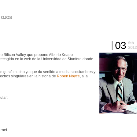
S OJOS
03
feb
2012
s de Silicon Valley que propone Alberto Knapp
tá recogido en la web de la Universidad de Stanford donde
o me gustó mucho ya que da sentido a muchas costumbres y
hechos singulares en la historia de
Robert Noyce
, a la
ular:
rnet.