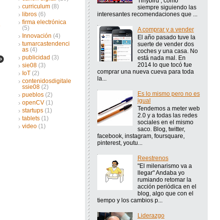
Tinybird , como
curriculum
(8)
siempre siguiendo las
interesantes recomendaciones que ...
libros
(6)
firma electrónica
(5)
A comprar y a vender
Innovación
(4)
El año pasado tuve la
tumarcastendenci
suerte de vender dos
as
(4)
coches y una casa. No
publicidad
(3)
está nada mal. En
2014 lo que tocó fue
sie08
(3)
comprar una nueva cueva para toda
IoT
(2)
la...
contenidosdigitale
ssie08
(2)
Es lo mismo pero no es
pueblos
(2)
igual
openCV
(1)
Tendemos a meter web
startups
(1)
2.0 y a todas las redes
tablets
(1)
sociales en el mismo
video
(1)
saco. Blog, twitter,
facebook, instagram, foursquare,
pinterest, youtu...
Reestrenos
"El milenarismo va a
llegar" Andaba yo
rumiando retomar la
acción periódica en el
blog, algo que con el
tiempo y los cambios p...
Liderazgo