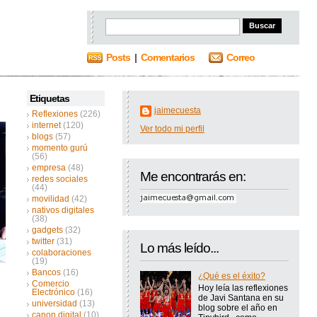
Posts
|
Comentarios
Correo
Etiquetas
jaimecuesta
Reflexiones
(226)
internet
(120)
Ver todo mi perfil
blogs
(57)
momento gurú
(56)
empresa
(48)
Me encontrarás en:
redes sociales
(44)
movilidad
(42)
nativos digitales
(38)
gadgets
(32)
twitter
(31)
Lo más leído...
colaboraciones
(19)
Bancos
(16)
¿Qué es el éxito?
Comercio
Hoy leía las reflexiones
Electrónico
(16)
de Javi Santana en su
universidad
(13)
blog sobre el año en
canon digital
(10)