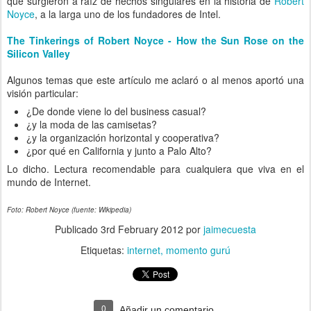
que surgieron a raíz de hechos singulares en la historia de
Robert
Noyce
, a la larga uno de los fundadores de Intel.
The Tinkerings of Robert Noyce - How the Sun Rose on the
Silicon Valley
Algunos temas que este artículo me aclaró o al menos aportó una
visión particular:
¿De donde viene lo del business casual?
¿y la moda de las camisetas?
¿y la organización horizontal y cooperativa?
¿por qué en California y junto a Palo Alto?
Lo dicho. Lectura recomendable para cualquiera que viva en el
mundo de Internet.
Foto: Robert Noyce (fuente: Wikipedia)
Publicado
3rd February 2012
por
jaimecuesta
Etiquetas:
internet
momento gurú
0
Añadir un comentario